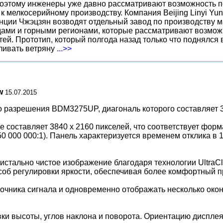
поэтому инженеры уже давно рассматривают возможность по
к мелкосерийному производству. Компания Beijing Linyi Yu
нции Чжэцзян возводят отдельный завод по производству м
ами и горными регионами, которые рассматривают возможн
ей. Прототип, который полгода назад только что поднялся
вливать ветряну
...>>
w
15.07.2015
о разрешения BDM3275UP, диагональ которого составляет 
оставляет 3840 х 2160 пикселей, что соответствует формату
50 000 000:1). Панель характеризуется временем отклика в 
истально чистое изображение благодаря технологии UltraCl
соб регулировки яркости, обеспечивая более комфортный п
точника сигнала и одновременно отображать несколько око
ки высоты, углов наклона и поворота. Ориентацию диспле