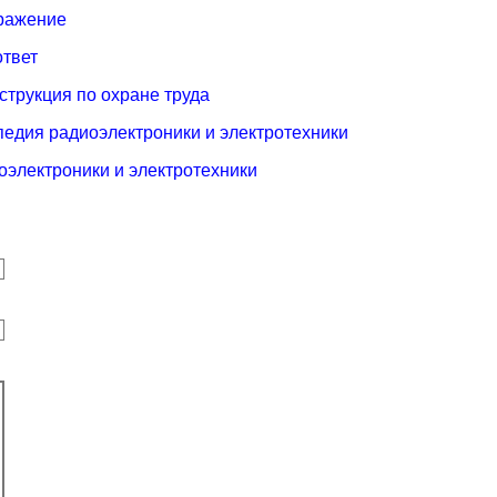
ыражение
ответ
струкция по охране труда
педия радиоэлектроники и электротехники
оэлектроники и электротехники