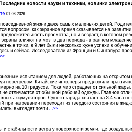
Последние новости науки и техники, новинки электрон
сте
01.08.2026
повседневной жизни даже самых маленьких детей. Родител
тся вопросом, как экранное время сказывается на развитии
о продолжительность просмотра, но и возраст, в котором р
о экраны влияют на мозг в два периода - в раннем младенче
тные точки, в 9 лет были несколько хуже успехи в обучении
есь и сейчас. Исследователи из Франции и Сингапура про
.>>
ерьезным испытанием для людей, работающих на открытом в
уя перегревом. Китайские инженеры предложили практичн
ерно на 10 градусов. Пока мир страдает от сильной жары,
не отличаются от обычной рабочей одежды. Главное отличи
вных аккумуляторов. Одного заряда хватает на 3-4 часа н
 при нагревании переходит из твердого состояния в жидко
жилеты выглядят почти
...>>
ы и стабильности ветра у поверхности земли, где воздушн