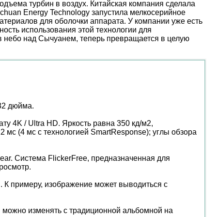
дъема турбин в воздух. Китайская компания сделала
nchuan Energy Technology запустила мелкосерийное
атериалов для оболочки аппарата. У компании уже есть
ость использования этой технологии для
 в небо над Сычуанем, теперь превращается в целую
32 дюйма.
 4K / Ultra HD. Яркость равна 350 кд/м2,
12 мс (4 мс с технологией SmartResponse); углы обзора
ear. Система FlickerFree, предназначенная для
росмотр.
н. К примеру, изображение может выводиться с
я можно изменять с традиционной альбомной на