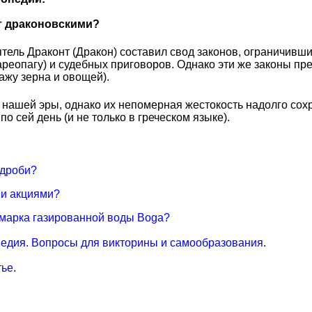
т драконовскими?
тель Драконт (Дракон) составил свод законов, ограничивш
реопагу) и судебных приговоров. Однако эти же законы пр
ажу зерна и овощей).
нашей эры, однако их непомерная жестокость надолго сох
о сей день (и не только в греческом языке).
 дроби?
и акциями?
 марка газированной воды Boga?
едия. Вопросы для викторины и самообразования
.
тье
.