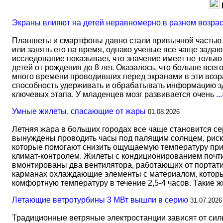
Экраны влияют на детей неравномерно в разном возра
Планшеты и смартфоны давно стали привычной частью 
или занять его на время, однако ученые все чаще задаю
исследование показывает, что значение имеет не тольк
детей от рождения до 8 лет. Оказалось, что больше всег
много времени проводивших перед экранами в эти возрас
способность удерживать и обрабатывать информацию зд
ключевых этапа. У младенцев мозг развивается очень
..
Умные жилеты, спасающие от жары
01.08.2026
Летняя жара в больших городах все чаще становится с
вынуждены проводить часы под палящим солнцем, риск
которые помогают снизить ощущаемую температуру прим
климат-контролем. Жилеты с кондиционированием почти 
вмонтированы два вентилятора, работающих от портати
карманах охлаждающие элементы с материалом, который
комфортную температуру в течение 2,5-4 часов. Такие 
Летающие ветротурбины 3 МВт вышли в серию
31.07.2026
Традиционные ветряные электростанции зависят от сил