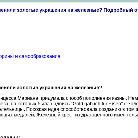
 меняли золотые украшения на железные? Подробный о
торины и самообразования
 меняли золотые украшения на железные?
ринцесса Мариана придумала способ пополнения казны. Н
, на которых была надпись "Gold gab ich fur Eisen" ("Зол
ательницы. Похожая идея способствовала созданию в том 
вующих медалей, Железный крест из драгоценного имел тол
опедии: