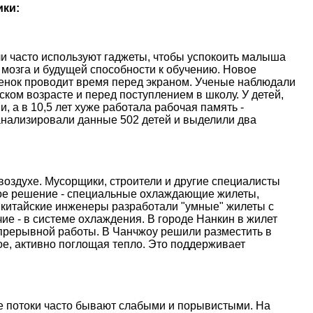
ики:
и часто используют гаджеты, чтобы успокоить малыша
 мозга и будущей способности к обучению. Новое
ебенок проводит время перед экраном. Ученые наблюдали
ском возрасте и перед поступлением в школу. У детей,
, а в 10,5 лет хуже работала рабочая память -
анализировали данные 502 детей и выделили два
оздухе. Мусорщики, строители и другие специалисты
ое решение - специальные охлаждающие жилеты,
 китайские инженеры разработали "умные" жилеты с
е - в системе охлаждения. В городе Нанкин в жилет
епрерывной работы. В Чанчжоу решили разместить в
е, активно поглощая тепло. Это поддерживает
ые потоки часто бывают слабыми и порывистыми. На