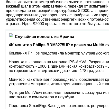
больших высотах ветер обычно сильнее и постояннее, 
важный шаг в этом направлении, перейдя от испытаний 
производство летающей ветротурбины S2000, а в прови
предварительные договоренности с прибрежными город
удовлетворения собственных энергетических потребност
отрасль. Идея S2000 проста: вместо того чтобы устана
Случайная новость из Архива
4K монитор Philips BDM3275UP с режимом MultiVie
Компания Philips представила монитор ультравысоког
Новинка выполнена на матрице IPS-AHVA. Разрешение с
контрастность - 1000:1 (динамическая контрастность - 
по горизонтали и вертикали достигают 178 градусов.
Монитор, как отмечает производитель, обеспечивает кр
устранения мерцания, использует инновационный спо
Функция MultiView позволяет подключить сразу два ис
настольного компьютера и ноутбука.
Подставка SmartErgoBase дает возможность регулиров