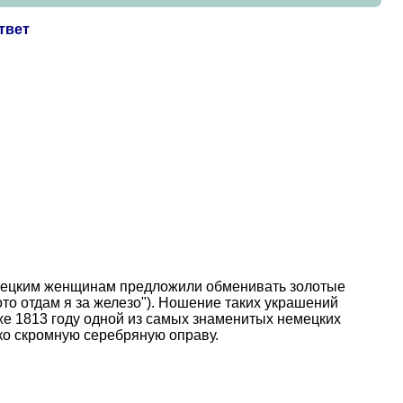
твет
емецким женщинам предложили обменивать золотые
ото отдам я за железо"). Ношение таких украшений
же 1813 году одной из самых знаменитых немецких
ько скромную серебряную оправу.