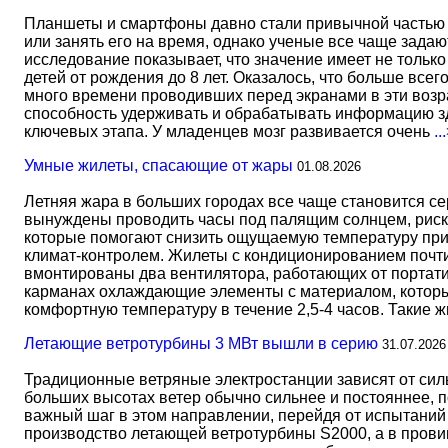
Планшеты и смартфоны давно стали привычной частью 
или занять его на время, однако ученые все чаще задаю
исследование показывает, что значение имеет не тольк
детей от рождения до 8 лет. Оказалось, что больше всег
много времени проводивших перед экранами в эти возрас
способность удерживать и обрабатывать информацию зд
ключевых этапа. У младенцев мозг развивается очень
..
Умные жилеты, спасающие от жары
01.08.2026
Летняя жара в больших городах все чаще становится с
вынуждены проводить часы под палящим солнцем, риск
которые помогают снизить ощущаемую температуру прим
климат-контролем. Жилеты с кондиционированием почти 
вмонтированы два вентилятора, работающих от портати
карманах охлаждающие элементы с материалом, который
комфортную температуру в течение 2,5-4 часов. Такие 
Летающие ветротурбины 3 МВт вышли в серию
31.07.2026
Традиционные ветряные электростанции зависят от сил
больших высотах ветер обычно сильнее и постояннее, 
важный шаг в этом направлении, перейдя от испытаний 
производство летающей ветротурбины S2000, а в прови