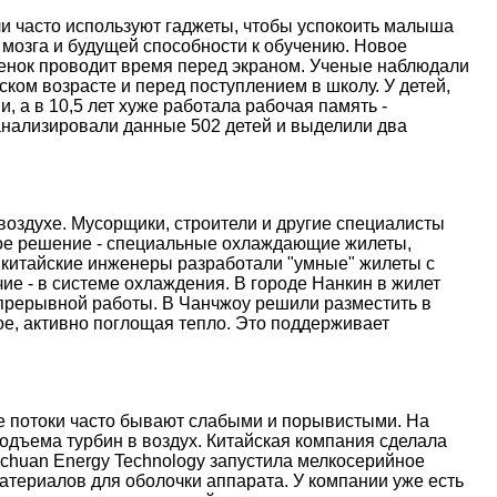
и часто используют гаджеты, чтобы успокоить малыша
 мозга и будущей способности к обучению. Новое
ебенок проводит время перед экраном. Ученые наблюдали
ском возрасте и перед поступлением в школу. У детей,
, а в 10,5 лет хуже работала рабочая память -
анализировали данные 502 детей и выделили два
оздухе. Мусорщики, строители и другие специалисты
ое решение - специальные охлаждающие жилеты,
 китайские инженеры разработали "умные" жилеты с
е - в системе охлаждения. В городе Нанкин в жилет
епрерывной работы. В Чанчжоу решили разместить в
е, активно поглощая тепло. Это поддерживает
ые потоки часто бывают слабыми и порывистыми. На
дъема турбин в воздух. Китайская компания сделала
nchuan Energy Technology запустила мелкосерийное
атериалов для оболочки аппарата. У компании уже есть