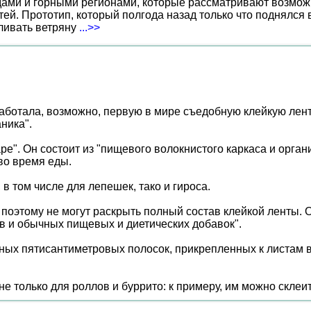
ами и горными регионами, которые рассматривают возможн
ей. Прототип, который полгода назад только что поднялся
вливать ветряну
...>>
ботала, возможно, первую в мире съедобную клейкую ленту
ника".
e". Он состоит из "пищевого волокнистого каркаса и органи
во время еды.
в том числе для лепешек, тако и гироса.
 поэтому не могут раскрыть полный состав клейкой ленты. 
ов и обычных пищевых и диетических добавок".
ных пятисантиметровых полосок, прикрепленных к листам во
 только для роллов и буррито: к примеру, им можно склеи