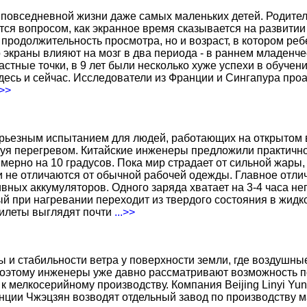
повседневной жизни даже самых маленьких детей. Родител
тся вопросом, как экранное время сказывается на развитии
о продолжительность просмотра, но и возраст, в котором р
о экраны влияют на мозг в два периода - в раннем младенче
тные точки, в 9 лет были несколько хуже успехи в обучении
есь и сейчас. Исследователи из Франции и Сингапура про
.>>
ерьезным испытанием для людей, работающих на открытом в
уя перегревом. Китайские инженеры предложили практичн
ерно на 10 градусов. Пока мир страдает от сильной жары,
не отличаются от обычной рабочей одежды. Главное отличи
вных аккумуляторов. Одного заряда хватает на 3-4 часа н
 при нагревании переходит из твердого состояния в жидко
жилеты выглядят почти
...>>
ы и стабильности ветра у поверхности земли, где воздушн
поэтому инженеры уже давно рассматривают возможность по
к мелкосерийному производству. Компания Beijing Linyi Yu
нции Чжэцзян возводят отдельный завод по производству м