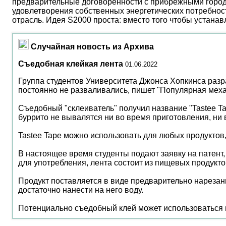
предварительные договоренности с прибрежными город
удовлетворения собственных энергетических потребност
отрасль. Идея S2000 проста: вместо того чтобы устана
Случайная новость из Архива
Съедобная клейкая лента
01.06.2022
Группа студентов Университета Джонса Хопкинса разра
постоянно не разваливались, пишет "Популярная меха
Съедобный "склеиватель" получил название "Tastee Tap
буррито не вывалятся ни во время приготовления, ни 
Tastee Tape можно использовать для любых продуктов, 
В настоящее время студенты подают заявку на патент,
для употребления, лента состоит из пищевых продукт
Продукт поставляется в виде предварительно нарезан
достаточно нанести на него воду.
Потенциально съедобный клей может использоваться не