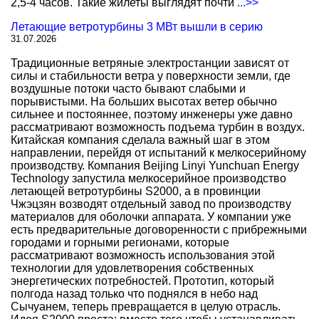
2,5-4 часов. Такие жилеты выглядят почти
...>>
Летающие ветротурбины 3 МВт вышли в серию
31.07.2026
Традиционные ветряные электростанции зависят от
силы и стабильности ветра у поверхности земли, где
воздушные потоки часто бывают слабыми и
порывистыми. На больших высотах ветер обычно
сильнее и постояннее, поэтому инженеры уже давно
рассматривают возможность подъема турбин в воздух.
Китайская компания сделала важный шаг в этом
направлении, перейдя от испытаний к мелкосерийному
производству. Компания Beijing Linyi Yunchuan Energy
Technology запустила мелкосерийное производство
летающей ветротурбины S2000, а в провинции
Чжэцзян возводят отдельный завод по производству
материалов для оболочки аппарата. У компании уже
есть предварительные договоренности с прибрежными
городами и горными регионами, которые
рассматривают возможность использования этой
технологии для удовлетворения собственных
энергетических потребностей. Прототип, который
полгода назад только что поднялся в небо над
Сычуанем, теперь превращается в целую отрасль.