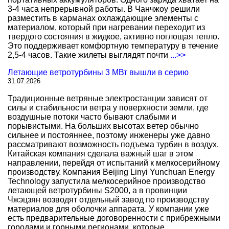
3-4 часа непрерывной работы. В Чанчжоу решили
разместить в карманах охлаждающие элементы с
материалом, который при нагревании переходит из
твердого состояния в жидкое, активно поглощая тепло.
Это поддерживает комфортную температуру в течение
2,5-4 часов. Такие жилеты выглядят почти
...>>
Летающие ветротурбины 3 МВт вышли в серию
31.07.2026
Традиционные ветряные электростанции зависят от
силы и стабильности ветра у поверхности земли, где
воздушные потоки часто бывают слабыми и
порывистыми. На больших высотах ветер обычно
сильнее и постояннее, поэтому инженеры уже давно
рассматривают возможность подъема турбин в воздух.
Китайская компания сделала важный шаг в этом
направлении, перейдя от испытаний к мелкосерийному
производству. Компания Beijing Linyi Yunchuan Energy
Technology запустила мелкосерийное производство
летающей ветротурбины S2000, а в провинции
Чжэцзян возводят отдельный завод по производству
материалов для оболочки аппарата. У компании уже
есть предварительные договоренности с прибрежными
городами и горными регионами, которые