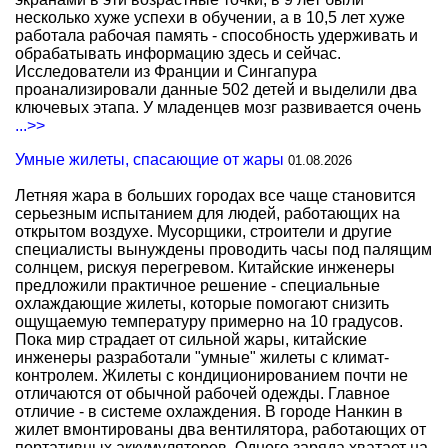
несколько хуже успехи в обучении, а в 10,5 лет хуже
работала рабочая память - способность удерживать и
обрабатывать информацию здесь и сейчас.
Исследователи из Франции и Сингапура
проанализировали данные 502 детей и выделили два
ключевых этапа. У младенцев мозг развивается очень
...>>
Умные жилеты, спасающие от жары
01.08.2026
Летняя жара в больших городах все чаще становится
серьезным испытанием для людей, работающих на
открытом воздухе. Мусорщики, строители и другие
специалисты вынуждены проводить часы под палящим
солнцем, рискуя перегревом. Китайские инженеры
предложили практичное решение - специальные
охлаждающие жилеты, которые помогают снизить
ощущаемую температуру примерно на 10 градусов.
Пока мир страдает от сильной жары, китайские
инженеры разработали "умные" жилеты с климат-
контролем. Жилеты с кондиционированием почти не
отличаются от обычной рабочей одежды. Главное
отличие - в системе охлаждения. В городе Нанкин в
жилет вмонтированы два вентилятора, работающих от
портативных аккумуляторов. Одного заряда хватает на