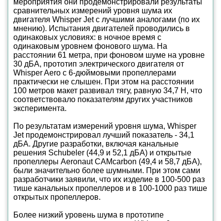
мероприятия они продемонстрировали результаты
сравнительных измерений уровня шума их
двигателя Whisper Jet с лучшими аналогами (по их
мнению). Испытания двигателей проводились в
одинаковых условиях: в ночное время с
одинаковым уровнем фонового шума. На
расстоянии 61 метра, при фоновом шуме на уровне
30 дБА, прототип электрического двигателя от
Whisper Aero с 6-дюймовыми пропеллерами
практически не слышен. При этом на расстоянии
100 метров макет развивал тягу, равную 34,7 Н, что
соответствовало показателям других участников
эксперимента.
По результатам измерений уровня шума, Whisper
Jet продемонстрировал лучший показатель - 34,1
дБА. Другие разработки, включая канальные
решения Schubeler (44,9 и 52,1 дБА) и открытые
пропеллеры Aeronaut CAMcarbon (49,4 и 58,7 дБА),
были значительно более шумными. При этом сами
разработчики заявили, что их изделие в 100-500 раз
тише канальных пропеллеров и в 100-1000 раз тише
открытых пропеллеров.
Более низкий уровень шума в прототипе