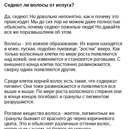
Седеют ли волосы от испуга?
Да, седеют. Но довольно непонятно, как и почему это
происходит. Мы до сих пор не можем даже полностью
объяснить почему седеют пожилые люди! Но давайте
все же поразмышляем об этом.
Волосы - это кожное образование. Их корни находятся
в коже, пуская, подобно луковице, "ростки" вверх. Как
только волосяные клетки по мере роста появляются
над кожей, они изменяются и становятся роговыми. С
внешнего конца клетки постоянно размножаются,
сверху одних появляются другие.
Среди клеток корней волос есть такие, что содержат
пигмент. Они тоже размножаются и появляются все
выше и выше. По мере роста волосяного стержня они
в конце концов погибают, и гранулы с пигментом
разрушаются.
Роговое вещество волоса - желтое, пигментные же
гранулы бывают от красного до черно-коричневого
цвета. Это и объясняет различные оттенки волос,
которые мы знаем, от белого до черного.