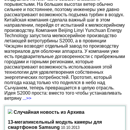
порывистыми. На больших высотах ветер обычно
сильнее и постояннее, поэтому инженеры уже давно
рассматривают возможность подъема турбин в воздух.
Китайская компания сделала важный шаг в этом
направлении, перейдя от испытаний к мелкосерийному
производству. Компания Beijing Linyi Yunchuan Energy
Technology запустила мелкосерийное производство
летающей ветротурбины S2000, а в провинции
Чжэцзян возводят отдельный завод по производству
материалов для оболочки аппарата. У компании уже
есть предварительные договоренности с прибрежными
городами и горными регионами, которые
рассматривают возможность использования этой
технологии для удовлетворения собственных
энергетических потребностей. Прототип, который
полгода назад только что поднялся в небо над
Сычуанем, теперь превращается в целую отрасль.
Идея S2000 проста: вместо того чтобы устанавливать
ветряну
...>>
Случайная новость из Архива
13-мегапиксельный модуль камеры для
смартфонов Samsung
10.10.2013