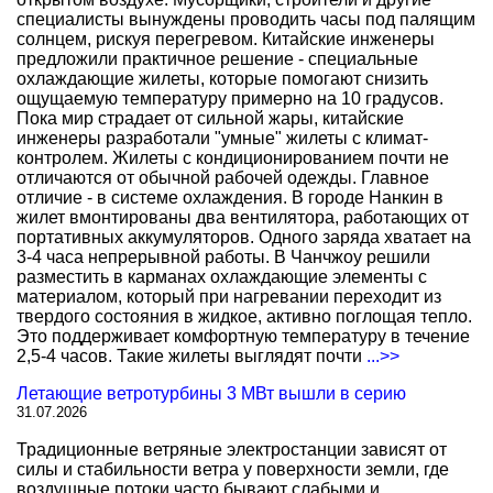
специалисты вынуждены проводить часы под палящим
солнцем, рискуя перегревом. Китайские инженеры
предложили практичное решение - специальные
охлаждающие жилеты, которые помогают снизить
ощущаемую температуру примерно на 10 градусов.
Пока мир страдает от сильной жары, китайские
инженеры разработали "умные" жилеты с климат-
контролем. Жилеты с кондиционированием почти не
отличаются от обычной рабочей одежды. Главное
отличие - в системе охлаждения. В городе Нанкин в
жилет вмонтированы два вентилятора, работающих от
портативных аккумуляторов. Одного заряда хватает на
3-4 часа непрерывной работы. В Чанчжоу решили
разместить в карманах охлаждающие элементы с
материалом, который при нагревании переходит из
твердого состояния в жидкое, активно поглощая тепло.
Это поддерживает комфортную температуру в течение
2,5-4 часов. Такие жилеты выглядят почти
...>>
Летающие ветротурбины 3 МВт вышли в серию
31.07.2026
Традиционные ветряные электростанции зависят от
силы и стабильности ветра у поверхности земли, где
воздушные потоки часто бывают слабыми и