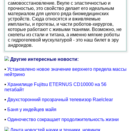
самовосстановление. Вкупе с эластичностью и
прочностью, это свойство делает его идеальным
материалом для целого ряда биомедицинских
устройств. Сюда относятся и вживляемые
импланты, и протезы, и части роботов-хирургов,
которые работают с живыми тканями. Возможно, не
скелеты из стали и титана, а именно мягкие роботы
с гидрогелевой мускулатурой - это наш билет в эру
андроидов.
Другие интересные новости:
▪
Установлено новое значение верхнего предела массы
нейтрино
▪
Хранилище Fujitsu ETERNUS CD10000 на 56
петабайт
▪
Двухсторонний прозрачный телевизор Raelclear
▪
Баня у индейцев майя
▪
Одиночество сокращает продолжительность жизни
Лента новостей науки и техники, новинок