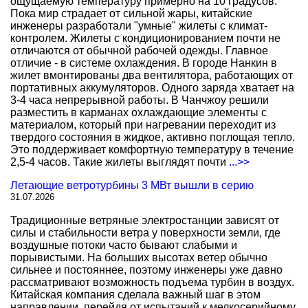
ощущаемую температуру примерно на 10 градусов.
Пока мир страдает от сильной жары, китайские
инженеры разработали "умные" жилеты с климат-
контролем. Жилеты с кондиционированием почти не
отличаются от обычной рабочей одежды. Главное
отличие - в системе охлаждения. В городе Нанкин в
жилет вмонтированы два вентилятора, работающих от
портативных аккумуляторов. Одного заряда хватает на
3-4 часа непрерывной работы. В Чанчжоу решили
разместить в карманах охлаждающие элементы с
материалом, который при нагревании переходит из
твердого состояния в жидкое, активно поглощая тепло.
Это поддерживает комфортную температуру в течение
2,5-4 часов. Такие жилеты выглядят почти
...>>
Летающие ветротурбины 3 МВт вышли в серию
31.07.2026
Традиционные ветряные электростанции зависят от
силы и стабильности ветра у поверхности земли, где
воздушные потоки часто бывают слабыми и
порывистыми. На больших высотах ветер обычно
сильнее и постояннее, поэтому инженеры уже давно
рассматривают возможность подъема турбин в воздух.
Китайская компания сделала важный шаг в этом
направлении, перейдя от испытаний к мелкосерийному