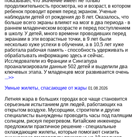
показывает, что значение имеет не только
продолжительность просмотра, но и возраст, в котором
ребенок проводит время перед экраном. Ученые
наблюдали детей от рождения до 8 лет. Оказалось, что
больше всего экраны влияют на мозг в два периода - в
раннем младенческом возрасте и перед поступлением
в школу. У детей, много времени проводивших перед
экранами в эти возрастные точки, в 9 лет были
несколько хуже успехи в обучении, а в 10,5 лет хуже
работала рабочая память - способность удерживать и
обрабатывать информацию здесь и сейчас.
Исследователи из Франции и Сингапура
проанализировали данные 502 детей и выделили два
ключевых этапа. У младенцев мозг развивается очень
...>>
Умные жилеты, спасающие от жары
01.08.2026
Летняя жара в больших городах все чаще становится
серьезным испытанием для людей, работающих на
открытом воздухе. Мусорщики, строители и другие
специалисты вынуждены проводить часы под палящим
солнцем, рискуя перегревом. Китайские инженеры
предложили практичное решение - специальные
охлаждающие жилеты, которые помогают снизить