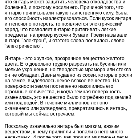
что янтарь может защитить человека отколдовства и
болезней, и поэтому носили его. Причиной того, что
янтарю приписывали такую таинственную силу, была
его способность наэлектризоваться. Если кусок янтаря
интенсивно потереть, то появляется электрический
заряд, что позволяет янтарю притягивать легкие
предметы, например кусочки бумаги. Греки называли
янтарь "электрон", и отэтого слова появилось слово
"электричество".
Янтарь - это хрупкое, прозрачное вещество желтого
цвета. Его довольно трудно разрезать на бусины или
мелкие украшения, но твердостью мрамора или стекла
он не обладает. Давным-давно из сосен, которые росли
на земле, выделялось некое вязкое вещество. На
поверхности земли постепенно накопились его
огромные количества, и когда земная поверхность
изменилась, это вещество было погребено под землей
или под водой. В течение миллионов лет оно
окаменело или затвердело, превратившись в янтарь,
который мы сейчас встречаем.
Поскольку изначально янтарь был мягким, вязким
веществом, к нему прилипли и попали в него много
насекомых. И после того, как прошли миллионы лет и