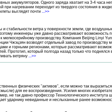
вных аккумуляторов. Одного заряда хватает на 3-4 часа н
 при нагревании переходит из твердого состояния в жидко
жилеты выглядят почти
...>>
ы и стабильности ветра у поверхности земли, где воздушн
поэтому инженеры уже давно рассматривают возможность по
к мелкосерийному производству. Компания Beijing Linyi Yu
нции Чжэцзян возводят отдельный завод по производству м
ами и горными регионами, которые рассматривают возможн
ей. Прототип, который полгода назад только что поднялся
вливать ветряну
...>>
венных физических "активов", если можно так выразиться 
смысле) для ее воспроизведения. Усилия многих изобрета
ер, не так давно профессор Технологического института ш
ает ударнику невиданные и неслыханные ранее возможности