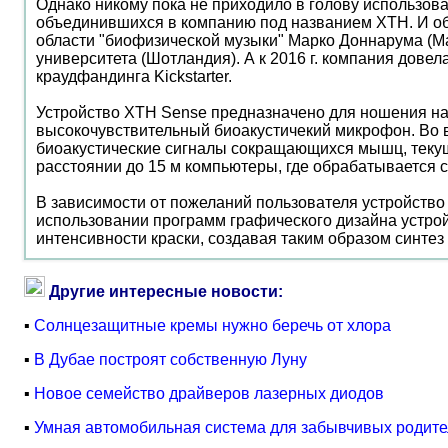
Однако никому пока не приходило в голову использова
объединившихся в компанию под названием XTH. И объ
области "биофизической музыки" Марко Доннарума (Ma
университета (Шотландия). А к 2016 г. компания дове
краудфандинга Kickstarter.
Устройство XТН Sense предназначено для ношения на 
высокочувствительный биоакустичекий микрофон. Во 
биоакустические сигналы сокращающихся мышц, текущ
расстоянии до 15 м компьютеры, где обрабатывается
В зависимости от пожеланий пользователя устройство
использовании программ графического дизайна устрой
интенсивности краски, создавая таким образом синтез
Другие интересные новости:
▪
Солнцезащитные кремы нужно беречь от хлора
▪
В Дубае построят собственную Луну
▪
Новое семейство драйверов лазерных диодов
▪
Умная автомобильная система для забывчивых родит