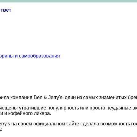
ответ
торины и самообразования
ила компания Ben & Jerry's, один из самых знаменитых бр
ещены утратившие популярность или просто неудачные вкус
и и кофейного ликера.
rry's на своем официальном сайте сделала возможность го
.