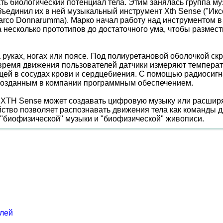
ть биологический потенциал тела. Этим занялась группа м
единил их в ней музыкальный инструмент Xth Sense ("Икс
rco Donnarumma). Марко начал работу над инструментом в 2
ла несколько прототипов до достаточного ума, чтобы разме
руках, ногах или поясе. Под полиуретановой оболочкой ск
время движения пользователей датчики измеряют температ
ей в сосудах крови и сердцебиения. С помощью радиосиг
 созданным в компании программным обеспечением.
 XТН Sense может создавать цифровую музыку или расширя
ство позволяет распознавать движения тела как команды д
 "биофизической" музыки и "биофизической" живописи.
елей