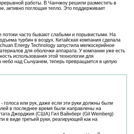
епрерывной работы. В Чанчжоу решили разместить в
е, активно поглощая тепло. Это поддерживает
ые потоки часто бывают слабыми и порывистыми. На
дъема турбин в воздух. Китайская компания сделала
nchuan Energy Technology запустила мелкосерийное
атериалов для оболочки аппарата. У компании уже есть
ость использования этой технологии для
 в небо над Сычуанем, теперь превращается в целую
- голоса или рук, даже если эти руки должны были
телей в последнее время были направлены на
тата Джорджия (США) Гил Вайнберг (Gil Weinberg)
 в виде третьей руки, реагирующей как на