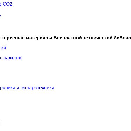
о CO2
и
нтересные материалы Бесплатной технической библио
тей
 выражение
роники и электротехники