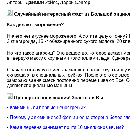
Авторы: Джимми Уэйлс, Ларри Сэнгер
Случайный интересный факт из Большой энцикл
Как делают мороженое?
Ничего нет вкуснее мороженого! А хотите целую тонну? По
2 кг агароида, 16 кг обезжиренного сухого молока, 20 кг 
Но что такое агароид? Это вещество, которое делает 
в твердую массу с крупными кристаллами льда. Одновре
Сначала молочную смесь заливают в гигантскую ванну и
охлаждают в специальных трубках. После этого ее вме
замораживания смесь постоянно перемешивают. Все. Ост
делают специальные машины.
Проверьте свои знания! Знаете ли Вы...
▪
Какими были первые небоскребы?
▪
Почему у алюминиевой фольги одна сторона более гля
▪
Какая деревня занимает почти 10 миллионов кв. км?