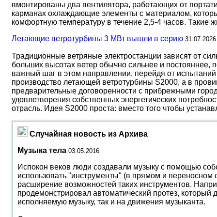
вмонтированы два вентилятора, работающих от портати
карманах охлаждающие элементы с материалом, который
комфортную температуру в течение 2,5-4 часов. Такие 
Летающие ветротурбины 3 МВт вышли в серию
31.07.2026
Традиционные ветряные электростанции зависят от сил
больших высотах ветер обычно сильнее и постояннее, 
важный шаг в этом направлении, перейдя от испытаний 
производство летающей ветротурбины S2000, а в прови
предварительные договоренности с прибрежными город
удовлетворения собственных энергетических потребност
отрасль. Идея S2000 проста: вместо того чтобы устана
Случайная новость из Архива
Музыка тела
03.05.2016
Испокон веков люди создавали музыку с помощью собст
использовать "инструменты" (в прямом и переносном 
расширение возможностей таких инструментов. Наприм
продемонстрировал автоматический протез, который д
исполняемую музыку, так и на движения музыканта.