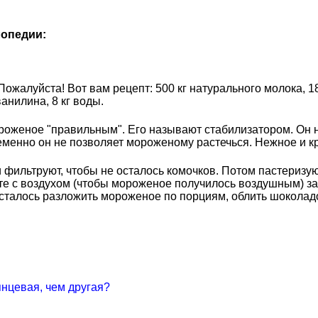
опедии:
жалуйста! Вот вам рецепт: 500 кг натурального молока, 189 
ванилина, 8 кг воды.
мороженое "правильным". Его называют стабилизатором. Он
менно он не позволяет мороженому растечься. Нежное и кр
 фильтруют, чтобы не осталось комочков. Потом пастеризу
сте с воздухом (чтобы мороженое получилось воздушным) з
алось разложить мороженое по порциям, облить шоколадом
нцевая, чем другая?