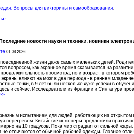
едия. Вопросы для викторины и самообразования
.
тье
.
Последние новости науки и техники, новинки электрон
сте
01.08.2026
повседневной жизни даже самых маленьких детей. Родител
тся вопросом, как экранное время сказывается на развитии
о продолжительность просмотра, но и возраст, в котором р
о экраны влияют на мозг в два периода - в раннем младенче
тные точки, в 9 лет были несколько хуже успехи в обучении
есь и сейчас. Исследователи из Франции и Сингапура про
.>>
ерьезным испытанием для людей, работающих на открытом в
уя перегревом. Китайские инженеры предложили практичн
ерно на 10 градусов. Пока мир страдает от сильной жары,
не отличаются от обычной рабочей одежды. Главное отличи