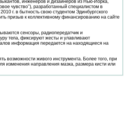
узыкантов, инженеров и дизайнеров из Нью-Йорка,
овое чувство"), разработанный специалистом в
010 г. в бытность свою студентом Эдинбургского
стить призыв к коллективному финансированию на сайте
рываются сенсоры, радиопередатчик и
уру тела, фиксируют жесты и улавливают
налов информация передается на находящиеся на
ть возможности живого инструмента. Более того, при
ля изменения направления мазка, размера кисти или