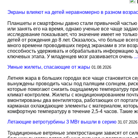
Экраны влияют на детей неравномерно в разном возра
Планшеты и смартфоны давно стали привычной частью 
или занять его на время, однако ученые все чаще задаю
исследование показывает, что значение имеет не тольк
детей от рождения до 8 лет. Оказалось, что больше всег
много времени проводивших перед экранами в эти возрас
способность удерживать и обрабатывать информацию зд
ключевых этапа. У младенцев мозг развивается очень
..
Умные жилеты, спасающие от жары
01.08.2026
Летняя жара в больших городах все чаще становится с
вынуждены проводить часы под палящим солнцем, риск
которые помогают снизить ощущаемую температуру прим
климат-контролем. Жилеты с кондиционированием почти 
вмонтированы два вентилятора, работающих от портати
карманах охлаждающие элементы с материалом, который
комфортную температуру в течение 2,5-4 часов. Такие 
Летающие ветротурбины 3 МВт вышли в серию
31.07.2026
Традиционные ветряные электростанции зависят от сил