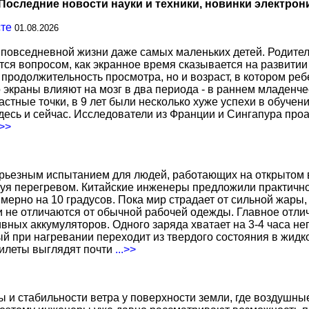
Последние новости науки и техники, новинки электрон
сте
01.08.2026
повседневной жизни даже самых маленьких детей. Родител
тся вопросом, как экранное время сказывается на развитии
о продолжительность просмотра, но и возраст, в котором р
о экраны влияют на мозг в два периода - в раннем младенче
тные точки, в 9 лет были несколько хуже успехи в обучении
есь и сейчас. Исследователи из Франции и Сингапура про
.>>
ерьезным испытанием для людей, работающих на открытом в
уя перегревом. Китайские инженеры предложили практичн
ерно на 10 градусов. Пока мир страдает от сильной жары,
не отличаются от обычной рабочей одежды. Главное отличи
вных аккумуляторов. Одного заряда хватает на 3-4 часа н
 при нагревании переходит из твердого состояния в жидко
жилеты выглядят почти
...>>
ы и стабильности ветра у поверхности земли, где воздушн