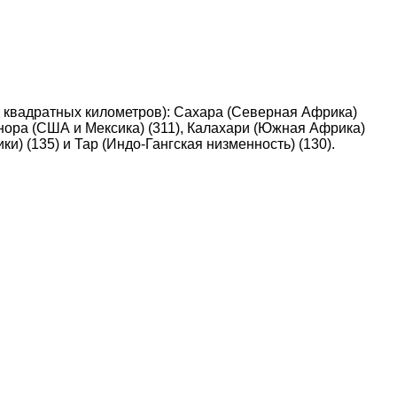
 квадратных километров): Сахара (Северная Африка)
Сонора (США и Мексика) (311), Калахари (Южная Африка)
и) (135) и Тар (Индо-Гангская низменность) (130).