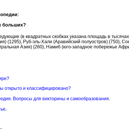
опедии:
х больших?
дующие (в квадратных скобках указана площадь в тысячах
зия) (1295), Руб-эль-Хали (Аравийский полуостров) (750), 
тральная Азия) (260), Намиб (юго-западное побережье Африк
ире?
ты открыто и классифицировано?
едия. Вопросы для викторины и самообразования
.
тье
.