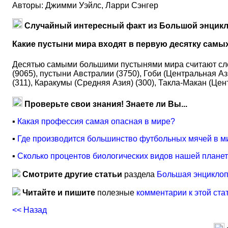
Авторы: Джимми Уэйлс, Ларри Сэнгер
Случайный интересный факт из Большой энцикл
Какие пустыни мира входят в первую десятку самы
Десятью самыми большими пустынями мира считают сле
(9065), пустыни Австралии (3750), Гоби (Центральная А
(311), Каракумы (Средняя Азия) (300), Такла-Макан (Цен
Проверьте свои знания! Знаете ли Вы...
▪
Какая профессия самая опасная в мире?
▪
Где производится большинство футбольных мячей в м
▪
Сколько процентов биологических видов нашей плане
Смотрите другие статьи
раздела
Большая энциклоп
Читайте и пишите
полезные
комментарии к этой ста
<< Назад