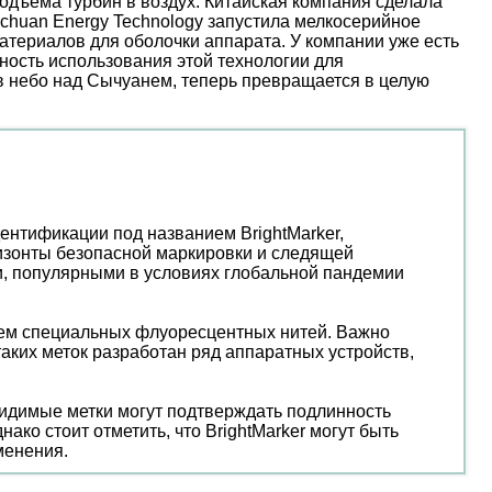
дъема турбин в воздух. Китайская компания сделала
nchuan Energy Technology запустила мелкосерийное
атериалов для оболочки аппарата. У компании уже есть
ость использования этой технологии для
 в небо над Сычуанем, теперь превращается в целую
ентификации под названием BrightMarker,
изонты безопасной маркировки и следящей
и, популярными в условиях глобальной пандемии
нием специальных флуоресцентных нитей. Важно
таких меток разработан ряд аппаратных устройств,
видимые метки могут подтверждать подлинность
ко стоит отметить, что BrightMarker могут быть
менения.