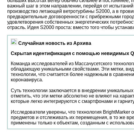
больших высотах ветер обычно сильнее и постояннее, 
важный шаг в этом направлении, перейдя от испытаний 
производство летающей ветротурбины S2000, а в прови
предварительные договоренности с прибрежными город
удовлетворения собственных энергетических потребност
отрасль. Идея S2000 проста: вместо того чтобы устана
Случайная новость из Архива
Скрытая идентификация с помощью невидимых Q
Команда исследователей из Массачусетского технолог
обладающую уникальными свойствами. Эти метки, вид
технологии, что считается более надежным в сравне
коронавируса.
Суть технологии заключается в внедрении уникальных
отметить, что эти метки абсолютно не влияют на хара
которые легко интегрируются с смартфонами и гарнит
Исследователи уверены, что технология BrightMarker
предметов и отслеживать их перемещения, в то же вре
применены только к объектам, созданным с использов