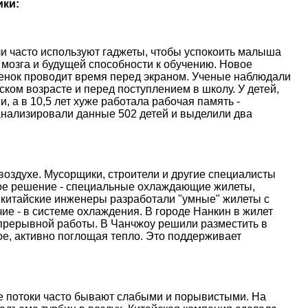
ики:
и часто используют гаджеты, чтобы успокоить малыша
 мозга и будущей способности к обучению. Новое
ебенок проводит время перед экраном. Ученые наблюдали
ском возрасте и перед поступлением в школу. У детей,
, а в 10,5 лет хуже работала рабочая память -
анализировали данные 502 детей и выделили два
оздухе. Мусорщики, строители и другие специалисты
ое решение - специальные охлаждающие жилеты,
 китайские инженеры разработали "умные" жилеты с
е - в системе охлаждения. В городе Нанкин в жилет
епрерывной работы. В Чанчжоу решили разместить в
е, активно поглощая тепло. Это поддерживает
ые потоки часто бывают слабыми и порывистыми. На