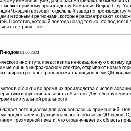
поэтому инженеры уже давно рассматривают возможность по
к мелкосерийному производству. Компания Beijing Linyi Yu
нции Чжэцзян возводят отдельный завод по производству м
ами и горными регионами, которые рассматривают возможн
ей. Прототип, который полгода назад только что поднялся
вливать ветряну
...>>
R-кодов
01.09.2023
ического института представила инновационную систему ид
имые лишь в инфракрасном спектре, открывают новые гор
нии с широко распространенными традиционными QR-кодам
 меток в объекты во время их производства с использова
ктеристики и функциональность объектов. Для обнаружения 
урами виртуальной реальности.
 обладает потенциалом для разнообразных применений. Не
мя предоставляя функциональность обычных QR-кодов. Одна
анием трехмерной печати, что ограничивает их область при