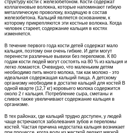
структуру кости с железобетоном. Кости содержат
коллагеновые волокна, которые напоминают гибкую
металлическую проволоку, входящую в состав
железобетона. Кальций является основанием, к
которому прикрепляются эти костные волокна. Когда
человек стареет, содержание кальция в костях
изменяется.
В течение первого года кости детей содержат мало
кальция, поэтому они очень гибкие. И дети могут
перенести различные вывихи без переломов. К 80
годам кости людей могут состоять на 80 % из кальция и
легко ломаются. Очевидно, что маленьким детям
необходимо пить много молока, так как молоко - это
идеальная содержащая кальций пища. А детскому
организму необходим в достатке кальций для костей В
одной кварте (12,7 кг) коровьего молока содержится
около 2 г кальция. Потребление сыра, сметаны и
сливок также увеличивают содержание кальция в
организме.
В тех районах, где кальций трудно доступен, у людей
чаще встречаются заболевания зубов и переломы
костей. Частая причина недостатка кальция возникает
при процессе, когда воду из жесткой делают мягкой