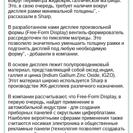
вокруг периметра жидкокристаллической матрицы.
Это, в свою очередь, требует наличия вокруг
дисплея рамки минимальной толщины", -
рассказали в Sharp.
В разработанном нами дисплее произвольной
формы (Free-Form Display) вентиль-формирователь
рассредоточен по пикселям матрицы. Это
позволило значительно уменьшить толщину рамки и
подгонять дисплей под любую необходимую
форму", - добавили в компании.
В основе дисплея лежит полупроводниковый
материал, представляющий собой оксид индия,
галлия и цинка (Indium Gallium Zinc Oxide, IGZO).
Этот материал широко используется Sharp в
производстве ЖК-дисплеев различного назначения.
В компании рассчитывают, что Free-Form Display, в
первую очередь, найдет применение в
автомобильной индустрии - для создания
приборных панелей с округлыми циферблатами.
Наиболее вероятными сферами применения также
считаются носимая электроника и общественные
рекламные панели (технология позволяет создавать