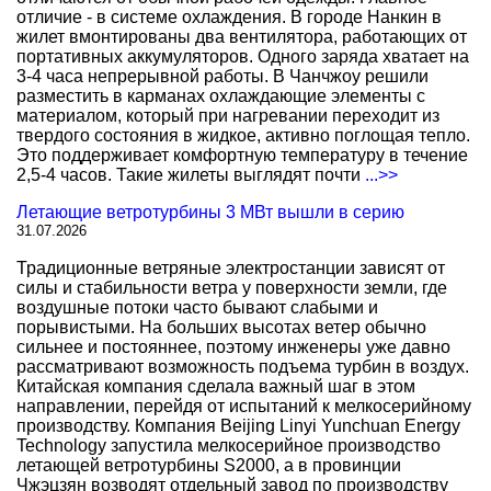
отличие - в системе охлаждения. В городе Нанкин в
жилет вмонтированы два вентилятора, работающих от
портативных аккумуляторов. Одного заряда хватает на
3-4 часа непрерывной работы. В Чанчжоу решили
разместить в карманах охлаждающие элементы с
материалом, который при нагревании переходит из
твердого состояния в жидкое, активно поглощая тепло.
Это поддерживает комфортную температуру в течение
2,5-4 часов. Такие жилеты выглядят почти
...>>
Летающие ветротурбины 3 МВт вышли в серию
31.07.2026
Традиционные ветряные электростанции зависят от
силы и стабильности ветра у поверхности земли, где
воздушные потоки часто бывают слабыми и
порывистыми. На больших высотах ветер обычно
сильнее и постояннее, поэтому инженеры уже давно
рассматривают возможность подъема турбин в воздух.
Китайская компания сделала важный шаг в этом
направлении, перейдя от испытаний к мелкосерийному
производству. Компания Beijing Linyi Yunchuan Energy
Technology запустила мелкосерийное производство
летающей ветротурбины S2000, а в провинции
Чжэцзян возводят отдельный завод по производству