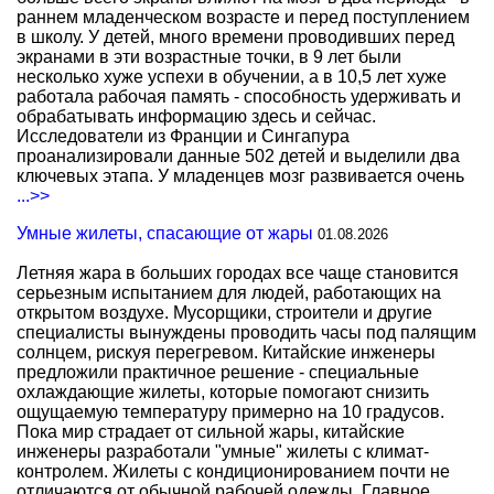
раннем младенческом возрасте и перед поступлением
в школу. У детей, много времени проводивших перед
экранами в эти возрастные точки, в 9 лет были
несколько хуже успехи в обучении, а в 10,5 лет хуже
работала рабочая память - способность удерживать и
обрабатывать информацию здесь и сейчас.
Исследователи из Франции и Сингапура
проанализировали данные 502 детей и выделили два
ключевых этапа. У младенцев мозг развивается очень
...>>
Умные жилеты, спасающие от жары
01.08.2026
Летняя жара в больших городах все чаще становится
серьезным испытанием для людей, работающих на
открытом воздухе. Мусорщики, строители и другие
специалисты вынуждены проводить часы под палящим
солнцем, рискуя перегревом. Китайские инженеры
предложили практичное решение - специальные
охлаждающие жилеты, которые помогают снизить
ощущаемую температуру примерно на 10 градусов.
Пока мир страдает от сильной жары, китайские
инженеры разработали "умные" жилеты с климат-
контролем. Жилеты с кондиционированием почти не
отличаются от обычной рабочей одежды. Главное