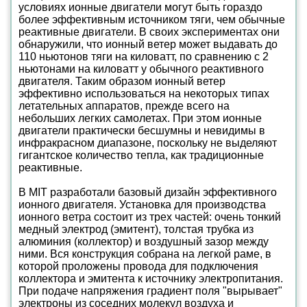
условиях ионные двигатели могут быть гораздо
более эффективным источником тяги, чем обычные
реактивные двигатели. В своих экспериментах они
обнаружили, что ионный ветер может выдавать до
110 ньютонов тяги на киловатт, по сравнению с 2
ньютонами на киловатт у обычного реактивного
двигателя. Таким образом ионный ветер
эффективно использоваться на некоторых типах
летательных аппаратов, прежде всего на
небольших легких самолетах. При этом ионные
двигатели практически бесшумны и невидимы в
инфракрасном диапазоне, поскольку не выделяют
гигантское количество тепла, как традиционные
реактивные.
В MIT разработали базовый дизайн эффективного
ионного двигателя. Установка для производства
ионного ветра состоит из трех частей: очень тонкий
медный электрод (эмитент), толстая трубка из
алюминия (коллектор) и воздушный зазор между
ними. Вся конструкция собрана на легкой раме, в
которой проложены провода для подключения
коллектора и эмитента к источнику электропитания.
При подаче напряжения градиент поля "вырывает"
электроны из соседних молекул воздуха и