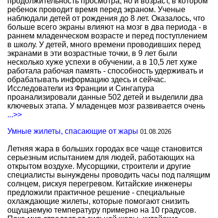
продолжительность просмотра, но и возраст, в котором
ребенок проводит время перед экраном. Ученые
наблюдали детей от рождения до 8 лет. Оказалось, что
больше всего экраны влияют на мозг в два периода - в
раннем младенческом возрасте и перед поступлением
в школу. У детей, много времени проводивших перед
экранами в эти возрастные точки, в 9 лет были
несколько хуже успехи в обучении, а в 10,5 лет хуже
работала рабочая память - способность удерживать и
обрабатывать информацию здесь и сейчас.
Исследователи из Франции и Сингапура
проанализировали данные 502 детей и выделили два
ключевых этапа. У младенцев мозг развивается очень
...>>
Умные жилеты, спасающие от жары
01.08.2026
Летняя жара в больших городах все чаще становится
серьезным испытанием для людей, работающих на
открытом воздухе. Мусорщики, строители и другие
специалисты вынуждены проводить часы под палящим
солнцем, рискуя перегревом. Китайские инженеры
предложили практичное решение - специальные
охлаждающие жилеты, которые помогают снизить
ощущаемую температуру примерно на 10 градусов.