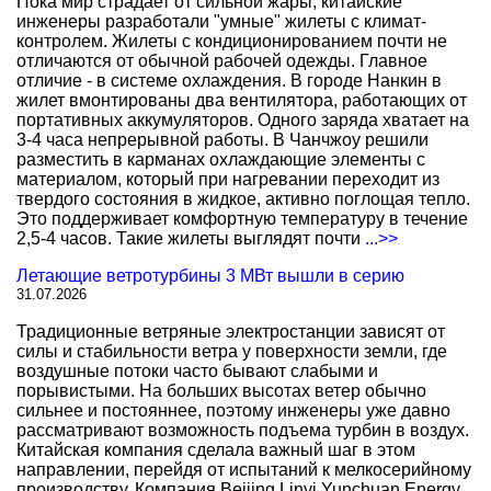
Пока мир страдает от сильной жары, китайские
инженеры разработали "умные" жилеты с климат-
контролем. Жилеты с кондиционированием почти не
отличаются от обычной рабочей одежды. Главное
отличие - в системе охлаждения. В городе Нанкин в
жилет вмонтированы два вентилятора, работающих от
портативных аккумуляторов. Одного заряда хватает на
3-4 часа непрерывной работы. В Чанчжоу решили
разместить в карманах охлаждающие элементы с
материалом, который при нагревании переходит из
твердого состояния в жидкое, активно поглощая тепло.
Это поддерживает комфортную температуру в течение
2,5-4 часов. Такие жилеты выглядят почти
...>>
Летающие ветротурбины 3 МВт вышли в серию
31.07.2026
Традиционные ветряные электростанции зависят от
силы и стабильности ветра у поверхности земли, где
воздушные потоки часто бывают слабыми и
порывистыми. На больших высотах ветер обычно
сильнее и постояннее, поэтому инженеры уже давно
рассматривают возможность подъема турбин в воздух.
Китайская компания сделала важный шаг в этом
направлении, перейдя от испытаний к мелкосерийному
производству. Компания Beijing Linyi Yunchuan Energy