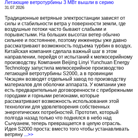
Летающие ветротурбины 3 МВт вышли в серию
31.07.2026
Традиционные ветряные электростанции зависят от
силы и стабильности ветра у поверхности земли, где
воздушные потоки часто бывают слабыми и
порывистыми. На больших высотах ветер обычно
сильнее и постояннее, поэтому инженеры уже давно
рассматривают возможность подъема турбин в воздух.
Китайская компания сделала важный шаг в этом
направлении, перейдя от испытаний к мелкосерийному
производству. Компания Beijing Linyi Yunchuan Energy
Technology запустила мелкосерийное производство
летающей ветротурбины S2000, а в провинции
Чжэцзян возводят отдельный завод по производству
материалов для оболочки аппарата. У компании уже
есть предварительные договоренности с прибрежными
городами и горными регионами, которые
рассматривают возможность использования этой
технологии для удовлетворения собственных
энергетических потребностей. Прототип, который
полгода назад только что поднялся в небо над
Сычуанем, теперь превращается в целую отрасль.
Идея S2000 проста: вместо того чтобы устанавливать
ветряну
...>>