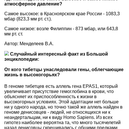
атмосферное давление?
Самое высокое: в Красноярском крае России - 1083,3
мбар (823,3 мм рт. ст.).
Самое низкое: возле Филиппин - 873 мбар, или 643,8
мм рт. ст.
Автор: Менделеев В.А.
Случайный интересный факт из Большой
энциклопедии:
От кого тибетцы унаследовали гены, облегчающие
жизнь в высокогорьях?
В геноме тибетцев есть аллель гена EPAS1, который
увеличивает присутствие гемоглобина в крови, что
объясняет их приспособленность к жизни в
высокогорных условиях. Этой адаптации нет больше
ни у одного народа, но точно такой же аллель найден в
геноме денисовцев - людей, не относящихся ни к
неандертальцам, ни к виду Homo Sapiens. Из всех
гипотез наиболее вероятна та, что много тысячелетий
назад денисовцы скрещивались с общими предками