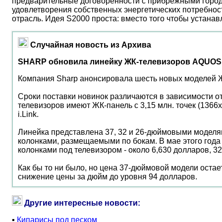
предварительные договоренности с прибрежными город
удовлетворения собственных энергетических потребност
отрасль. Идея S2000 проста: вместо того чтобы устана
Случайная новость из Архива
SHARP обновила линейку ЖК-телевизоров AQUOS
Компания Sharp анонсировала шесть новых моделей Ж
Сроки поставки новинок различаются в зависимости о
телевизоров имеют ЖК-панель с 3,15 млн. точек (1366
i.Link.
Линейка представлена 37, 32 и 26-дюймовыми моделям
колонками, размещаемыми по бокам. В мае этого года
колонками под телевизором - около 6,630 долларов, 3
Как бы то ни было, но цена 37-дюймовой модели оста
снижение цены за дюйм до уровня 94 долларов.
Другие интересные новости:
▪
Кипарисы под песком