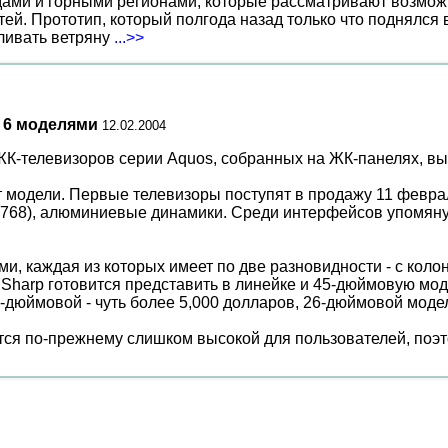
ами и горными регионами, которые рассматривают возможн
ей. Прототип, который полгода назад только что поднялся
вливать ветряну
...>>
 6 моделями
12.02.2004
К-телевизоров серии Aquos, собранных на ЖК-панелях, вып
т модели. Первые телевизоры поступят в продажу 11 февра
х768), алюминиевые динамики. Среди интерфейсов упомянуты
и, каждая из которых имеет по две разновидности - с коло
 Sharp готовится представить в линейке и 45-дюймовую мо
2-дюймовой - чуть более 5,000 долларов, 26-дюймовой модел
ется по-прежнему слишком высокой для пользователей, по