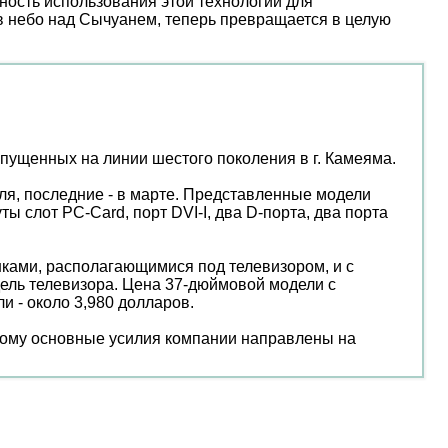
ость использования этой технологии для
 в небо над Сычуанем, теперь превращается в целую
ущенных на линии шестого поколения в г. Камеяма.
ля, последние - в марте. Представленные модели
 слот PC-Card, порт DVI-I, два D-порта, два порта
нками, располагающимися под телевизором, и с
дель телевизора. Цена 37-дюймовой модели с
и - около 3,980 долларов.
этому основные усилия компании направлены на