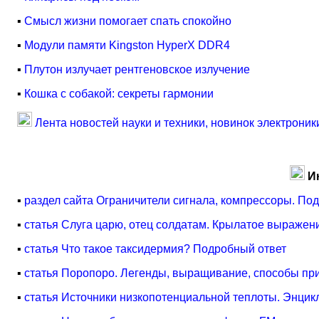
▪
Смысл жизни помогает спать спокойно
▪
Модули памяти Kingston HyperX DDR4
▪
Плутон излучает рентгеновское излучение
▪
Кошка с собакой: секреты гармонии
Лента новостей науки и техники, новинок электроник
И
▪
раздел сайта Ограничители сигнала, компрессоры. Под
▪
статья Слуга царю, отец солдатам. Крылатое выражен
▪
статья Что такое таксидермия? Подробный ответ
▪
статья Поропоро. Легенды, выращивание, способы п
▪
статья Источники низкопотенциальной теплоты. Энцик