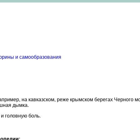
торины и самообразования
 например, на кавказском, реже крымском берегах Черного м
ушная дымка.
и головную боль.
опедии: