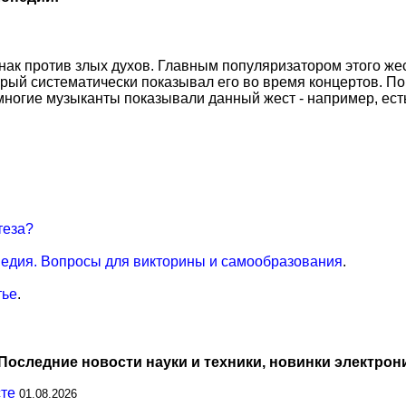
знак против злых духов. Главным популяризатором этого же
торый систематически показывал его во время концертов. П
 многие музыканты показывали данный жест - например, ест
теза?
едия. Вопросы для викторины и самообразования
.
тье
.
Последние новости науки и техники, новинки электрон
сте
01.08.2026