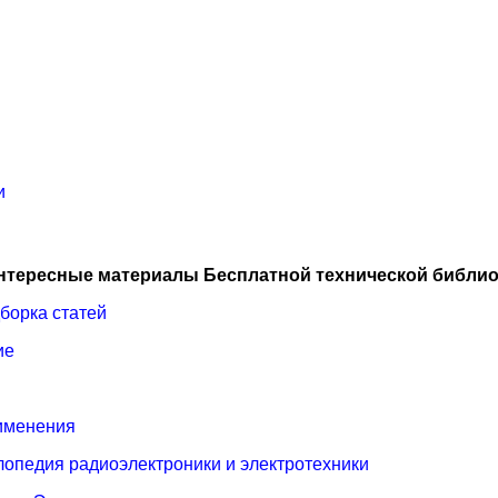
и
нтересные материалы Бесплатной технической библио
борка статей
ие
рименения
лопедия радиоэлектроники и электротехники