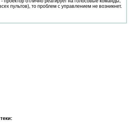
 - проектор отлично реагирует на голосовые команды,
всех пультов), то проблем с управлением не возникнет.
теки: