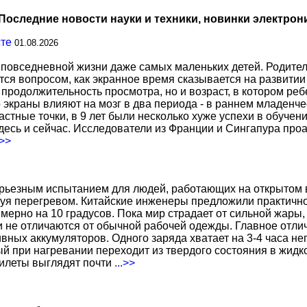
Последние новости науки и техники, новинки электрон
сте
01.08.2026
повседневной жизни даже самых маленьких детей. Родител
тся вопросом, как экранное время сказывается на развитии
о продолжительность просмотра, но и возраст, в котором р
о экраны влияют на мозг в два периода - в раннем младенче
тные точки, в 9 лет были несколько хуже успехи в обучении
есь и сейчас. Исследователи из Франции и Сингапура про
.>>
ерьезным испытанием для людей, работающих на открытом в
уя перегревом. Китайские инженеры предложили практичн
ерно на 10 градусов. Пока мир страдает от сильной жары,
не отличаются от обычной рабочей одежды. Главное отличи
вных аккумуляторов. Одного заряда хватает на 3-4 часа н
 при нагревании переходит из твердого состояния в жидко
жилеты выглядят почти
...>>