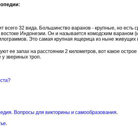
опедии:
т всего 32 вида. Большинство варанов - крупные, но есть 
 востоке Индонезии. Он и называется комодским вараном (
 килограммов. Это самая крупная ящерица из ныне живущих 
ют ее запах на расстоянии 2 километров, вот какое острое 
 у звериных троп.
оста?
едия. Вопросы для викторины и самообразования
.
тье
.