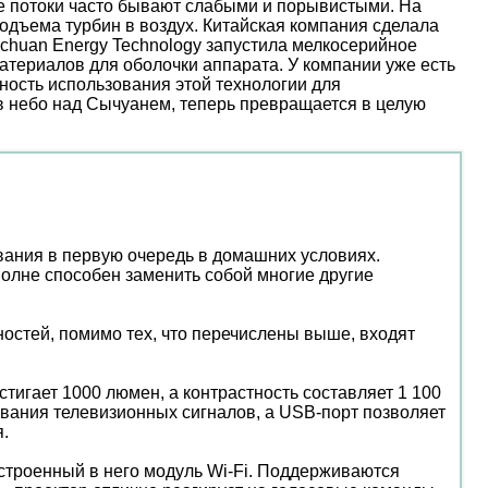
ые потоки часто бывают слабыми и порывистыми. На
дъема турбин в воздух. Китайская компания сделала
nchuan Energy Technology запустила мелкосерийное
атериалов для оболочки аппарата. У компании уже есть
ость использования этой технологии для
 в небо над Сычуанем, теперь превращается в целую
ания в первую очередь в домашних условиях.
вполне способен заменить собой многие другие
ностей, помимо тех, что перечислены выше, входят
тигает 1000 люмен, а контрастность составляет 1 100
ивания телевизионных сигналов, а USB-порт позволяет
.
встроенный в него модуль Wi-Fi. Поддерживаются