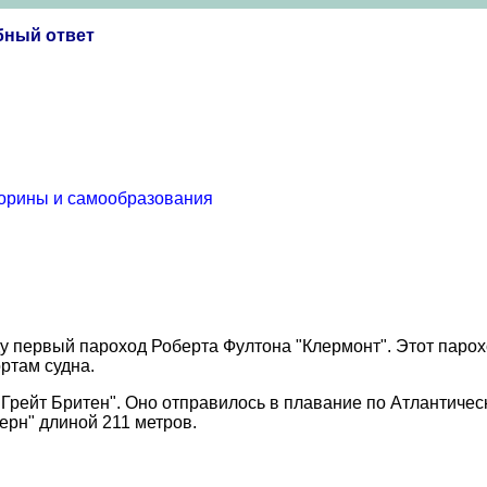
бный ответ
торины и самообразования
оду первый пароход Роберта Фултона "Клермонт". Этот пар
ртам судна.
Грейт Бритен". Оно отправилось в плавание по Атлантическ
ерн" длиной 211 метров.