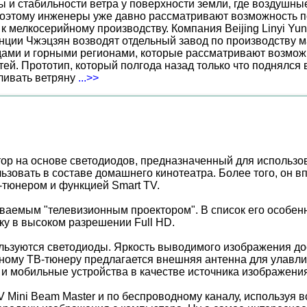
ы и стабильности ветра у поверхности земли, где воздушн
поэтому инженеры уже давно рассматривают возможность по
к мелкосерийному производству. Компания Beijing Linyi Yu
нции Чжэцзян возводят отдельный завод по производству м
ами и горными регионами, которые рассматривают возможн
ей. Прототип, который полгода назад только что поднялся
вливать ветряну
...>>
р на основе светодиодов, предназначенный для использов
льзовать в составе домашнего кинотеатра. Более того, он 
-тюнером и функцией Smart TV.
ываемым "телевизионным проектором". В список его особен
у в высоком разрешении Full HD.
льзуются светодиоды. Яркость выводимого изображения дос
оенному ТВ-тюнеру предлагается внешняя антенна для улавл
и мобильные устройства в качестве источника изображения
 Mini Beam Master и по беспроводному каналу, используя 