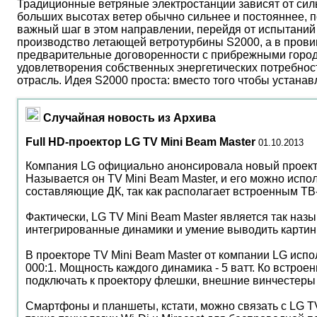
Традиционные ветряные электростанции зависят от сил
больших высотах ветер обычно сильнее и постояннее, 
важный шаг в этом направлении, перейдя от испытаний 
производство летающей ветротурбины S2000, а в прови
предварительные договоренности с прибрежными город
удовлетворения собственных энергетических потребност
отрасль. Идея S2000 проста: вместо того чтобы устана
Случайная новость из Архива
Full HD-проектор LG TV Mini Beam Master
01.10.2013
Компания LG официально анонсировала новый проекто
Называется он TV Mini Beam Master, и его можно испо
составляющие ДК, так как располагает встроенным ТВ
Фактически, LG TV Mini Beam Master является так наз
интегрированные динамики и умение выводить картинк
В проекторе TV Mini Beam Master от компании LG испо
000:1. Мощность каждого динамика - 5 ватт. Ко встр
подключать к проектору флешки, внешние винчестеры 
Смартфоны и планшеты, кстати, можно связать с LG TV