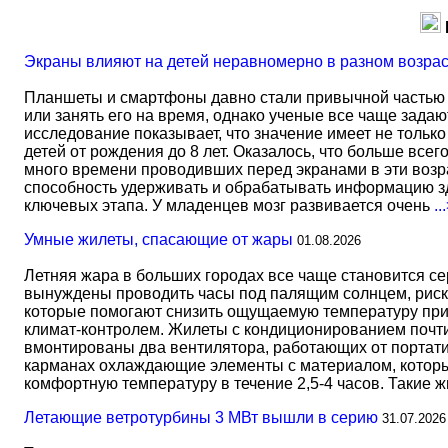
Экраны влияют на детей неравномерно в разном возра
Планшеты и смартфоны давно стали привычной частью 
или занять его на время, однако ученые все чаще задаю
исследование показывает, что значение имеет не тольк
детей от рождения до 8 лет. Оказалось, что больше всег
много времени проводивших перед экранами в эти возрас
способность удерживать и обрабатывать информацию зд
ключевых этапа. У младенцев мозг развивается очень
..
Умные жилеты, спасающие от жары
01.08.2026
Летняя жара в больших городах все чаще становится с
вынуждены проводить часы под палящим солнцем, риск
которые помогают снизить ощущаемую температуру прим
климат-контролем. Жилеты с кондиционированием почти 
вмонтированы два вентилятора, работающих от портати
карманах охлаждающие элементы с материалом, который
комфортную температуру в течение 2,5-4 часов. Такие 
Летающие ветротурбины 3 МВт вышли в серию
31.07.2026