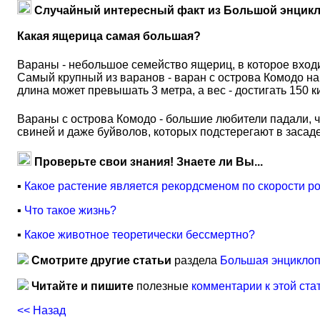
Случайный интересный факт из Большой энцикл
Какая ящерица самая большая?
Вараны - небольшое семейство ящериц, в которое входи
Самый крупный из варанов - варан с острова Комодо на
длина может превышать 3 метра, а вес - достигать 150
Вараны с острова Комодо - большие любители падали, чу
свиней и даже буйволов, которых подстерегают в засаде
Проверьте свои знания! Знаете ли Вы...
▪
Какое растение является рекордсменом по скорости р
▪
Что такое жизнь?
▪
Какое животное теоретически бессмертно?
Смотрите другие статьи
раздела
Большая энциклоп
Читайте и пишите
полезные
комментарии к этой ста
<< Назад