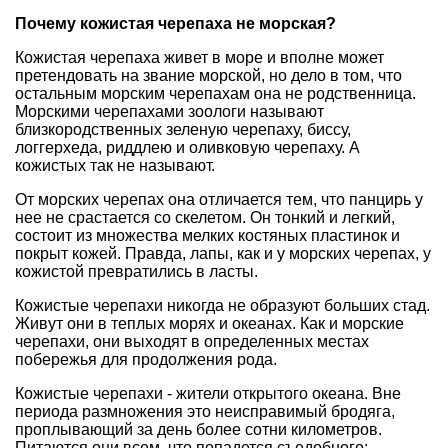
Почему кожистая черепаха не морская?
Кожистая черепаха живет в море и вполне может
претендовать на звание морской, но дело в том, что
остальным морским черепахам она не родственница.
Морскими черепахами зоологи называют
близкородственных зеленую черепаху, биссу,
логгерхеда, риддлею и оливковую черепаху. А
кожистых так не называют.
От морских черепах она отличается тем, что панцирь у
нее не срастается со скелетом. Он тонкий и легкий,
состоит из множества мелких костяных пластинок и
покрыт кожей. Правда, лапы, как и у морских черепах, у
кожистой превратились в ласты.
Кожистые черепахи никогда не образуют больших стад.
Живут они в теплых морях и океанах. Как и морские
черепахи, они выходят в определенных местах
побережья для продолжения рода.
Кожистые черепахи - жители открытого океана. Вне
периода размножения это неисправимый бродяга,
проплывающий за день более сотни километров.
Питаются они всем, что попадется съедобного: