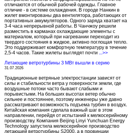
отличаются от обычной рабочей одежды. Главное
отличие - в системе охлаждения. В городе Нанкин в
жилет вмонтированы два вентилятора, работающих от
портативных аккумуляторов. Одного заряда хватает на
3-4 часа непрерывной работы. В Чанчжоу решили
разместить в карманах охлаждающие элементы с
материалом, который при нагревании переходит из
твердого состояния в жидкое, активно поглощая тепло.
Это поддерживает комфортную температуру в течение
2,5-4 часов. Такие жилеты выглядят почти
...>>
Летающие ветротурбины 3 МВт вышли в серию
31.07.2026
Традиционные ветряные электростанции зависят от
силы и стабильности ветра у поверхности земли, где
воздушные потоки часто бывают слабыми и
порывистыми. На больших высотах ветер обычно
сильнее и постояннее, поэтому инженеры уже давно
рассматривают возможность подъема турбин в воздух.
Китайская компания сделала важный шаг в этом
направлении, перейдя от испытаний к мелкосерийному
производству. Компания Beijing Linyi Yunchuan Energy
Technology запустила мелкосерийное производство
летающей ветротурбины S2000, а в провинции