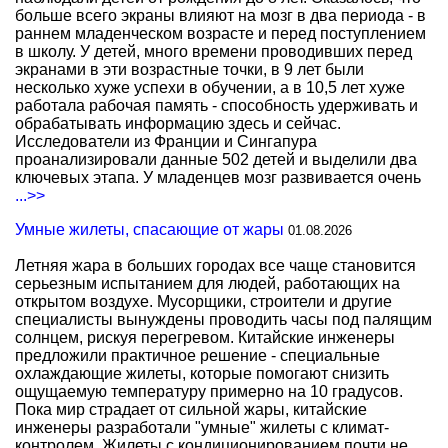
больше всего экраны влияют на мозг в два периода - в
раннем младенческом возрасте и перед поступлением
в школу. У детей, много времени проводивших перед
экранами в эти возрастные точки, в 9 лет были
несколько хуже успехи в обучении, а в 10,5 лет хуже
работала рабочая память - способность удерживать и
обрабатывать информацию здесь и сейчас.
Исследователи из Франции и Сингапура
проанализировали данные 502 детей и выделили два
ключевых этапа. У младенцев мозг развивается очень
...>>
Умные жилеты, спасающие от жары
01.08.2026
Летняя жара в больших городах все чаще становится
серьезным испытанием для людей, работающих на
открытом воздухе. Мусорщики, строители и другие
специалисты вынуждены проводить часы под палящим
солнцем, рискуя перегревом. Китайские инженеры
предложили практичное решение - специальные
охлаждающие жилеты, которые помогают снизить
ощущаемую температуру примерно на 10 градусов.
Пока мир страдает от сильной жары, китайские
инженеры разработали "умные" жилеты с климат-
контролем. Жилеты с кондиционированием почти не