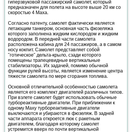
гиперзвуковой пассажирский самолет, который
предназначен для полета на высоте выше 20 км со
скоростью 4 Маха.
Согласно патенту, самолет фактически является
летающим танкером, основная часть фюзеляжа
которого заполнена жидким кислородом и жидким
водородом. В передней части самолета
расположена кабина для 24 пассажиров, а в самом
носу кокпит. Самолет представляет собой
"готическое" дельта-крыло, сзади которого
помещены трапецевидные вертикальные
стабилизаторы. Их задачей, помимо обычной
функции рулей высоты, является изменение центра
тяжести самолета по мере сгорания топлива.
Основной отличительной особенностью самолета
является его комплект двигателей различных типов.
При взлете самолет будет использовать обычные
турбореактивные двигатели. При приближении к
одному Маху турбореактивные двигатели
выключаются и убираются в фюзеляж. В задней
части аппарата откроется люк с ракетным
двигателем, благодаря которому самолет
устремится вверх по почти вертикальной