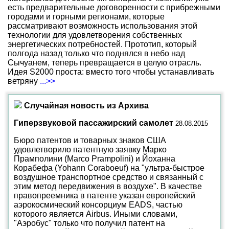
есть предварительные договоренности с прибрежными
городами и горными регионами, которые
рассматривают возможность использования этой
технологии для удовлетворения собственных
энергетических потребностей. Прототип, который
полгода назад только что поднялся в небо над
Сычуанем, теперь превращается в целую отрасль.
Идея S2000 проста: вместо того чтобы устанавливать
ветряну
...>>
Случайная новость из Архива
Гиперзвуковой пассажирский самолет
28.08.2015
Бюро патентов и товарных знаков США
удовлетворило патентную заявку Марко
Прамполини (Marco Prampolini) и Йоханна
Корабефа (Yohann Coraboeuf) на "ультра-быстрое
воздушное транспортное средство и связанный с
этим метод передвижения в воздухе". В качестве
правопреемника в патенте указан европейский
аэрокосмический консорциум EADS, частью
которого является Airbus. Иными словами,
"Аэробус" только что получил патент на