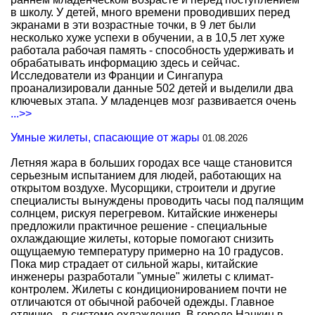
в школу. У детей, много времени проводивших перед
экранами в эти возрастные точки, в 9 лет были
несколько хуже успехи в обучении, а в 10,5 лет хуже
работала рабочая память - способность удерживать и
обрабатывать информацию здесь и сейчас.
Исследователи из Франции и Сингапура
проанализировали данные 502 детей и выделили два
ключевых этапа. У младенцев мозг развивается очень
...>>
Умные жилеты, спасающие от жары
01.08.2026
Летняя жара в больших городах все чаще становится
серьезным испытанием для людей, работающих на
открытом воздухе. Мусорщики, строители и другие
специалисты вынуждены проводить часы под палящим
солнцем, рискуя перегревом. Китайские инженеры
предложили практичное решение - специальные
охлаждающие жилеты, которые помогают снизить
ощущаемую температуру примерно на 10 градусов.
Пока мир страдает от сильной жары, китайские
инженеры разработали "умные" жилеты с климат-
контролем. Жилеты с кондиционированием почти не
отличаются от обычной рабочей одежды. Главное
отличие - в системе охлаждения. В городе Нанкин в