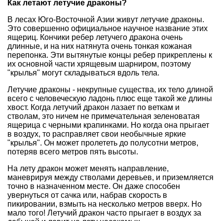
Как летают летучие драконы?
В лесах Юго-Восточной Азии живут летучие драконы.
Это совершенно официальное научное название этих
ящериц. Кончики ребер летучего дракона очень
длинные, и на них натянута очень тонкая кожаная
перепонка. Эти вытянутые концы ребер прикреплены к
их основной части хрящевым шарниром, поэтому
"крылья" могут складываться вдоль тела.
Летучие драконы - некрупные существа, их тело длиной
всего с человеческую ладонь плюс еще такой же длины
хвост. Когда летучий дракон лазает по веткам и
стволам, это ничем не примечательная зеленоватая
ящерица с черными крапинками. Но когда она прыгает
в воздух, то расправляет свои необычные яркие
"крылья". Он может пролететь до полусотни метров,
потеряв всего метров пять высоты.
На лету дракон может менять направление,
маневрируя между стволами деревьев, и приземляется
точно в назначенном месте. Он даже способен
увернуться от сачка или, набрав скорость в
пикировании, взмыть на несколько метров вверх. Но
мало того! Летучий дракон часто прыгает в воздух за