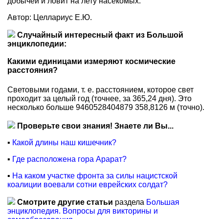
добычей и ловит на лету насекомых.
Автор: Целлариус Е.Ю.
Случайный интересный факт из Большой
энциклопедии:
Какими единицами измеряют космические
расстояния?
Световыми годами, т. е. расстоянием, которое свет
проходит за целый год (точнее, за 365,24 дня). Это
несколько больше 9460528404879 358,8126 м (точно).
Проверьте свои знания! Знаете ли Вы...
▪
Какой длины наш кишечник?
▪
Где расположена гора Арарат?
▪
На каком участке фронта за силы нацистской
коалиции воевали сотни еврейских солдат?
Смотрите другие статьи
раздела
Большая
энциклопедия. Вопросы для викторины и