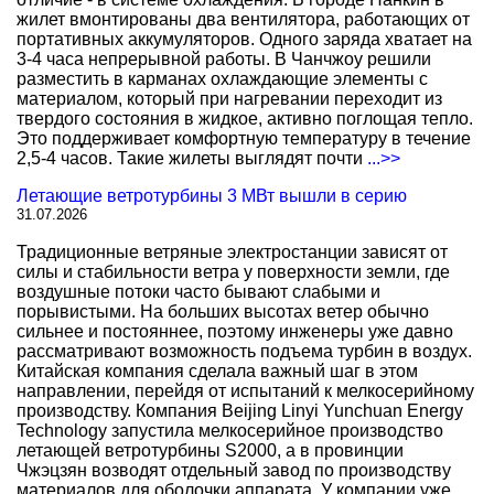
жилет вмонтированы два вентилятора, работающих от
портативных аккумуляторов. Одного заряда хватает на
3-4 часа непрерывной работы. В Чанчжоу решили
разместить в карманах охлаждающие элементы с
материалом, который при нагревании переходит из
твердого состояния в жидкое, активно поглощая тепло.
Это поддерживает комфортную температуру в течение
2,5-4 часов. Такие жилеты выглядят почти
...>>
Летающие ветротурбины 3 МВт вышли в серию
31.07.2026
Традиционные ветряные электростанции зависят от
силы и стабильности ветра у поверхности земли, где
воздушные потоки часто бывают слабыми и
порывистыми. На больших высотах ветер обычно
сильнее и постояннее, поэтому инженеры уже давно
рассматривают возможность подъема турбин в воздух.
Китайская компания сделала важный шаг в этом
направлении, перейдя от испытаний к мелкосерийному
производству. Компания Beijing Linyi Yunchuan Energy
Technology запустила мелкосерийное производство
летающей ветротурбины S2000, а в провинции
Чжэцзян возводят отдельный завод по производству
материалов для оболочки аппарата. У компании уже