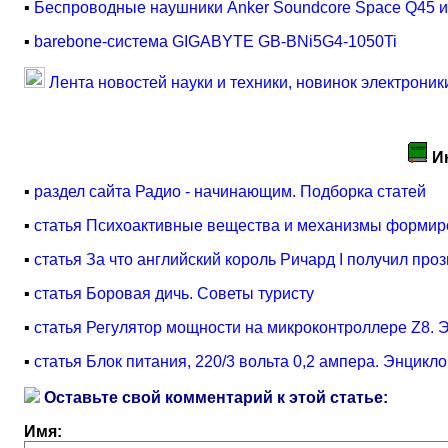
▪
Беспроводные наушники Anker Soundcore Space Q45 и
▪
barebone-система GIGABYTE GB-BNi5G4-1050Ti
Лента новостей науки и техники, новинок электроник
И
▪
раздел сайта Радио - начинающим. Подборка статей
▪
статья Психоактивные вещества и механизмы формир
▪
статья За что английский король Ричард I получил п
▪
статья Боровая дичь. Советы туристу
▪
статья Регулятор мощности на микроконтроллере Z8. 
▪
статья Блок питания, 220/3 вольта 0,2 ампера. Энцикл
Оставьте свой комментарий к этой статье:
Имя: