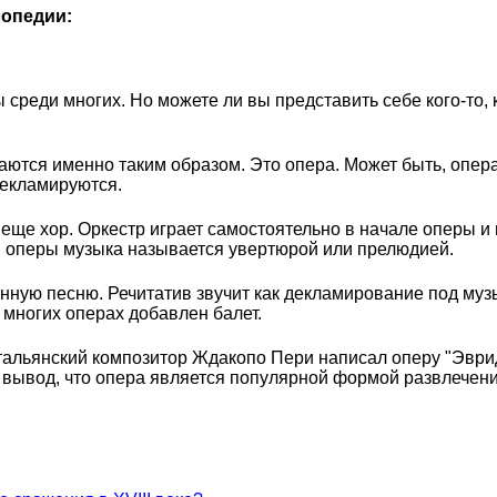
опедии:
еди многих. Но можете ли вы представить себе кого-то, кт
ются именно таким образом. Это опера. Может быть, опера т
 декламируются.
 еще хор. Оркестр играет самостоятельно в начале оперы 
 оперы музыка называется увертюрой или прелюдией.
нную песню. Речитатив звучит как декламирование под муз
о многих операх добавлен балет.
итальянский композитор Ждакопо Пери написал оперу "Эври
 вывод, что опера является популярной формой развлечения