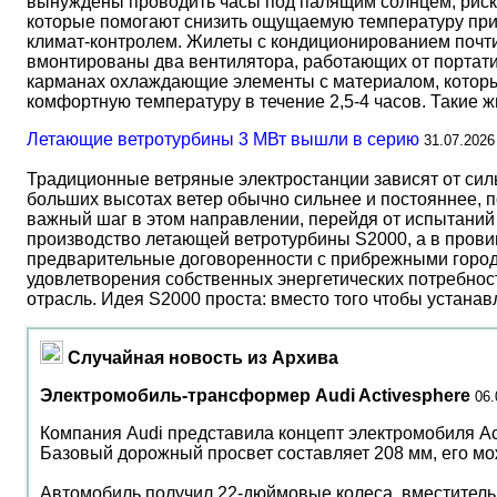
вынуждены проводить часы под палящим солнцем, риск
которые помогают снизить ощущаемую температуру прим
климат-контролем. Жилеты с кондиционированием почти 
вмонтированы два вентилятора, работающих от портати
карманах охлаждающие элементы с материалом, который
комфортную температуру в течение 2,5-4 часов. Такие 
Летающие ветротурбины 3 МВт вышли в серию
31.07.2026
Традиционные ветряные электростанции зависят от сил
больших высотах ветер обычно сильнее и постояннее, 
важный шаг в этом направлении, перейдя от испытаний 
производство летающей ветротурбины S2000, а в прови
предварительные договоренности с прибрежными город
удовлетворения собственных энергетических потребност
отрасль. Идея S2000 проста: вместо того чтобы устана
Случайная новость из Архива
Электромобиль-трансформер Audi Activesphere
06.
Компания Audi представила концепт электромобиля Ac
Базовый дорожный просвет составляет 208 мм, его мож
Автомобиль получил 22-дюймовые колеса, вместительны