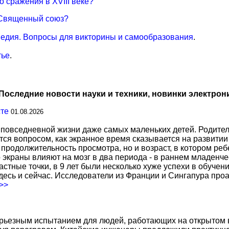
 сражения в XVIII веке?
я Священный союз?
едия. Вопросы для викторины и самообразования
.
тье
.
Последние новости науки и техники, новинки электрон
сте
01.08.2026
повседневной жизни даже самых маленьких детей. Родител
тся вопросом, как экранное время сказывается на развитии
о продолжительность просмотра, но и возраст, в котором р
о экраны влияют на мозг в два периода - в раннем младенче
тные точки, в 9 лет были несколько хуже успехи в обучении
есь и сейчас. Исследователи из Франции и Сингапура про
.>>
ерьезным испытанием для людей, работающих на открытом в