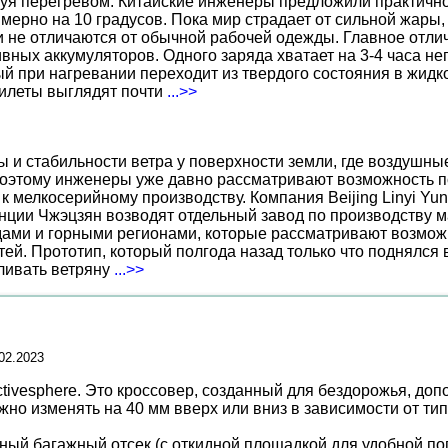
уя перегревом. Китайские инженеры предложили практичн
ерно на 10 градусов. Пока мир страдает от сильной жары,
не отличаются от обычной рабочей одежды. Главное отличи
вных аккумуляторов. Одного заряда хватает на 3-4 часа н
 при нагревании переходит из твердого состояния в жидко
жилеты выглядят почти
...>>
ы и стабильности ветра у поверхности земли, где воздушн
поэтому инженеры уже давно рассматривают возможность по
к мелкосерийному производству. Компания Beijing Linyi Yu
нции Чжэцзян возводят отдельный завод по производству м
ами и горными регионами, которые рассматривают возможн
ей. Прототип, который полгода назад только что поднялся
вливать ветряну
...>>
02.2023
tivesphere. Это кроссовер, созданный для бездорожья, д
но изменять на 40 мм вверх или вниз в зависимости от тип
й багажный отсек (с откидной площадкой для удобной погр