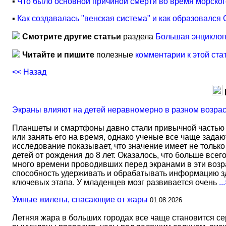
▪
Что было основной причиной смерти во время морского
▪
Как создавалась "венская система" и как образовалс
Смотрите другие статьи
раздела
Большая энциклоп
Читайте и пишите
полезные
комментарии к этой ста
<< Назад
Экраны влияют на детей неравномерно в разном возра
Планшеты и смартфоны давно стали привычной частью 
или занять его на время, однако ученые все чаще задаю
исследование показывает, что значение имеет не тольк
детей от рождения до 8 лет. Оказалось, что больше всег
много времени проводивших перед экранами в эти возрас
способность удерживать и обрабатывать информацию зд
ключевых этапа. У младенцев мозг развивается очень
..
Умные жилеты, спасающие от жары
01.08.2026
Летняя жара в больших городах все чаще становится с