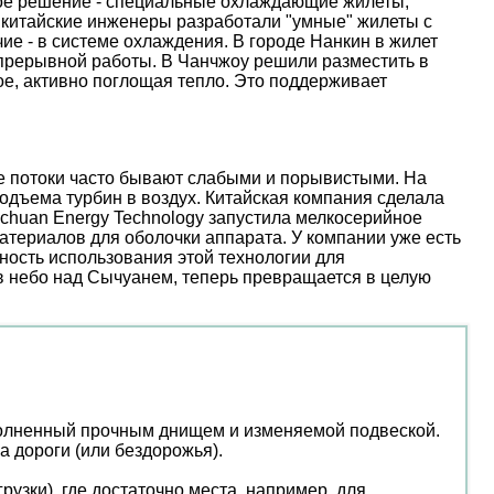
ое решение - специальные охлаждающие жилеты,
 китайские инженеры разработали "умные" жилеты с
е - в системе охлаждения. В городе Нанкин в жилет
епрерывной работы. В Чанчжоу решили разместить в
е, активно поглощая тепло. Это поддерживает
ые потоки часто бывают слабыми и порывистыми. На
дъема турбин в воздух. Китайская компания сделала
nchuan Energy Technology запустила мелкосерийное
атериалов для оболочки аппарата. У компании уже есть
ость использования этой технологии для
 в небо над Сычуанем, теперь превращается в целую
ополненный прочным днищем и изменяемой подвеской.
а дороги (или бездорожья).
узки), где достаточно места, например, для