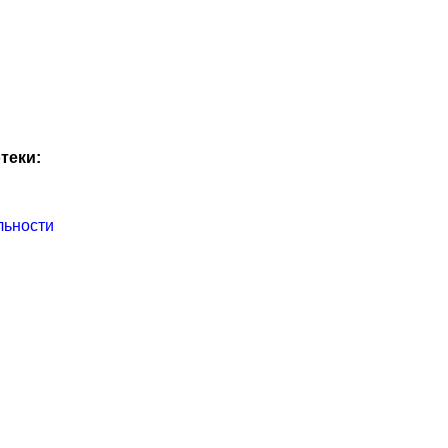
теки:
льности