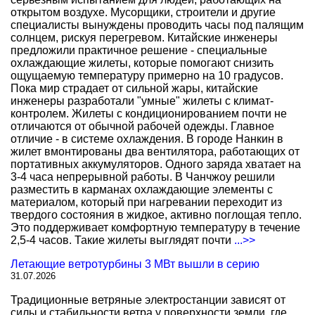
открытом воздухе. Мусорщики, строители и другие
специалисты вынуждены проводить часы под палящим
солнцем, рискуя перегревом. Китайские инженеры
предложили практичное решение - специальные
охлаждающие жилеты, которые помогают снизить
ощущаемую температуру примерно на 10 градусов.
Пока мир страдает от сильной жары, китайские
инженеры разработали "умные" жилеты с климат-
контролем. Жилеты с кондиционированием почти не
отличаются от обычной рабочей одежды. Главное
отличие - в системе охлаждения. В городе Нанкин в
жилет вмонтированы два вентилятора, работающих от
портативных аккумуляторов. Одного заряда хватает на
3-4 часа непрерывной работы. В Чанчжоу решили
разместить в карманах охлаждающие элементы с
материалом, который при нагревании переходит из
твердого состояния в жидкое, активно поглощая тепло.
Это поддерживает комфортную температуру в течение
2,5-4 часов. Такие жилеты выглядят почти
...>>
Летающие ветротурбины 3 МВт вышли в серию
31.07.2026
Традиционные ветряные электростанции зависят от
силы и стабильности ветра у поверхности земли, где