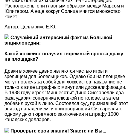
не таких больших космических тел - астероидов.
Расположены они главным образом между Марсом и
Юпитером. А еще вокруг Солнца мчится множество
комет.
Автор: Целлариус Е.Ю.
Случайный интересный факт из Большой
энциклопедии:
Какой хоккеист получил тюремный срок за драку
на площадке?
Драки в хоккее давно являются частью игры и
зрелищем для болельщиков. Однако бои на площадке
могут повлечь за собой для хоккеистов наказание не
только в виде штрафных минут или дисквалификации.
В 1988 году игрок "Миннесоты" Дино Сиссарелли два
раза ударил соперника клюшкой по голове, а затем
добавил рукой в лицо. Состоялся суд, признавший этот
эпизод нападением, и приговоривший Сиссарелли к
одному дню тюремного заключения и штрафу 1000
канадских долларов.
Проверьте свои знания! Знаете ли Вы...