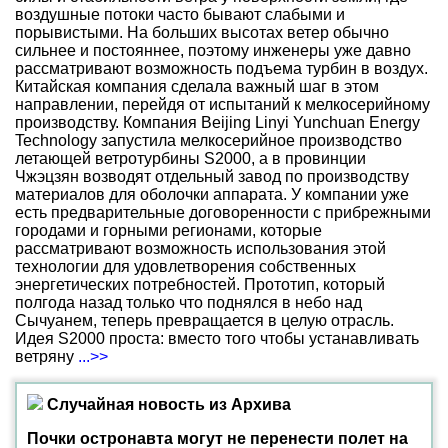
воздушные потоки часто бывают слабыми и
порывистыми. На больших высотах ветер обычно
сильнее и постояннее, поэтому инженеры уже давно
рассматривают возможность подъема турбин в воздух.
Китайская компания сделала важный шаг в этом
направлении, перейдя от испытаний к мелкосерийному
производству. Компания Beijing Linyi Yunchuan Energy
Technology запустила мелкосерийное производство
летающей ветротурбины S2000, а в провинции
Чжэцзян возводят отдельный завод по производству
материалов для оболочки аппарата. У компании уже
есть предварительные договоренности с прибрежными
городами и горными регионами, которые
рассматривают возможность использования этой
технологии для удовлетворения собственных
энергетических потребностей. Прототип, который
полгода назад только что поднялся в небо над
Сычуанем, теперь превращается в целую отрасль.
Идея S2000 проста: вместо того чтобы устанавливать
ветряну
...>>
Случайная новость из Архива
Почки остронавта могут не перенести полет на