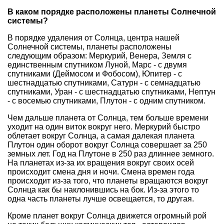
В каком порядке расположены планеты Солнечной
системы?
В порядке удаления от Солнца, центра нашей
Солнечной системы, планеты расположены
следующим образом: Меркурий, Венера, Земля с
единственным спутником Луной, Марс - с двумя
спутниками (Деймосом и Фобосом), Юпитер - с
шестнадцатью спутниками, Сатурн - с семнадцатью
спутниками, Уран - с шестнадцатью спутниками, Нептун
- с восемью спутниками, Плутон - с одним спутником.
Чем дальше планета от Солнца, тем больше времени
уходит на один виток вокруг него. Меркурий быстро
облетает вокруг Солнца, а самая далекая планета
Плутон один оборот вокруг Солнца совершает за 250
земных лет. Год на Плутоне в 250 раз длиннее земного.
На планетах из-за их вращения вокруг своих осей
происходит смена дня и ночи. Смена времен года
происходит из-за того, что планеты вращаются вокруг
Солнца как бы наклонившись на бок. Из-за этого то
одна часть планеты лучше освещается, то другая.
Кроме планет вокруг Солнца движется огромный рой