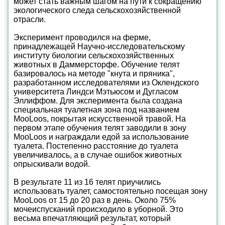
может стать важным шагом на пути к сокращению
экологического следа сельскохозяйственной
отрасли.
Эксперимент проводился на ферме,
принадлежащей Научно-исследовательскому
институту биологии сельскохозяйственных
животных в Даммерсторфе. Обучение телят
базировалось на методе "кнута и пряника",
разработанном исследователями из Оклендского
университета Линдси Мэтьюсом и Дугласом
Эллиффом. Для эксперимента была создана
специальная туалетная зона под названием
MooLoos, покрытая искусственной травой. На
первом этапе обучения телят заводили в зону
MooLoos и награждали едой за использование
туалета. Постепенно расстояние до туалета
увеличивалось, а в случае ошибок животных
опрыскивали водой.
В результате 11 из 16 телят приучились
использовать туалет, самостоятельно посещая зону
MooLoos от 15 до 20 раз в день. Около 75%
мочеиспусканий происходило в уборной. Это
весьма впечатляющий результат, который