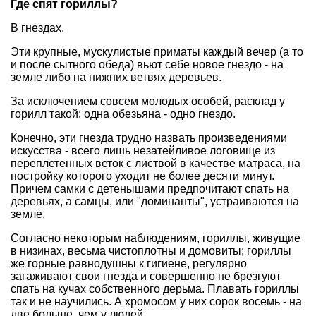
Где спят гориллы?
В гнездах.
Эти крупные, мускулистые приматы каждый вечер (а то
и после сытного обеда) вьют себе новое гнездо - на
земле либо на нижних ветвях деревьев.
За исключением совсем молодых особей, расклад у
горилл такой: одна обезьяна - одно гнездо.
Конечно, эти гнезда трудно назвать произведениями
искусства - всего лишь незатейливое логовище из
переплетенных веток с листвой в качестве матраса, на
постройку которого уходит не более десяти минут.
Причем самки с детенышами предпочитают спать на
деревьях, а самцы, или "доминанты", устраиваются на
земле.
Согласно некоторым наблюдениям, гориллы, живущие
в низинах, весьма чистоплотны и домовиты; гориллы
же горные равнодушны к гигиене, регулярно
загаживают свои гнезда и совершенно не брезгуют
спать на кучах собственного дерьма. Плавать гориллы
так и не научились. А хромосом у них сорок восемь - на
две больше, чем у людей.