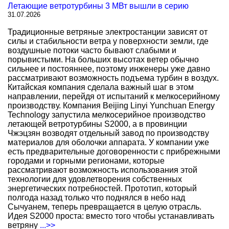
Летающие ветротурбины 3 МВт вышли в серию
31.07.2026
Традиционные ветряные электростанции зависят от
силы и стабильности ветра у поверхности земли, где
воздушные потоки часто бывают слабыми и
порывистыми. На больших высотах ветер обычно
сильнее и постояннее, поэтому инженеры уже давно
рассматривают возможность подъема турбин в воздух.
Китайская компания сделала важный шаг в этом
направлении, перейдя от испытаний к мелкосерийному
производству. Компания Beijing Linyi Yunchuan Energy
Technology запустила мелкосерийное производство
летающей ветротурбины S2000, а в провинции
Чжэцзян возводят отдельный завод по производству
материалов для оболочки аппарата. У компании уже
есть предварительные договоренности с прибрежными
городами и горными регионами, которые
рассматривают возможность использования этой
технологии для удовлетворения собственных
энергетических потребностей. Прототип, который
полгода назад только что поднялся в небо над
Сычуанем, теперь превращается в целую отрасль.
Идея S2000 проста: вместо того чтобы устанавливать
ветряну
...>>