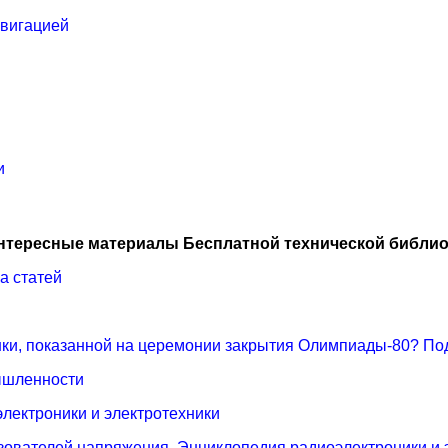
авигацией
и
нтересные материалы Бесплатной технической библио
а статей
шки, показанной на церемонии закрытия Олимпиады-80? По
ышленности
лектроники и электротехники
зователей напряжения. Энциклопедия радиоэлектроники и 