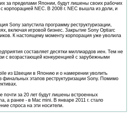
щих за пределами Японии, будут лишены своих рабочих
 с корпорацией NEC. В 2008 г. NEC вышла из доли, и
ация Sony запустила программу реструктуризации,
х, включая игровой бизнес. Закрытие Sony Optiarc
удников. К настоящему моменту корпорация уже уволила
едприятия составляет десятки миллиардов иен. Тем не
вязи с возрастающей конкуренцией с зарубежными
ile из Швеции в Японию и о намерении уволить
 из финальных этапов реструктуризации Sony. Помимо
ективах.
е почти за 20 лет будут лишены встроенных
 а ранее - в Mac mini. В январе 2011 г. стало
ние спроса на эти носители.