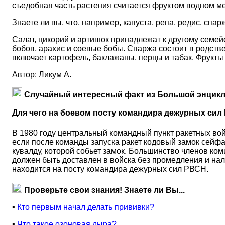
съедобная часть растения считается фруктом водном мес
Знаете ли вы, что, например, капуста, репа, редис, спа
Салат, цикорий и артишок принадлежат к другому семей
бобов, арахис и соевые бобы. Спаржа состоит в родств
включает картофель, баклажаны, перцы и табак. Фрукты
Автор: Ликум А.
Случайный интересный факт из Большой энцикл
Для чего на боевом посту командира дежурных сил
В 1980 году центральный командный пункт ракетных вой
если после команды запуска ракет кодовый замок сейфа 
кувалду, которой собьет замок. Большинство членов ком
должен быть доставлен в войска без промедления и нали
находится на посту командира дежурных сил РВСН.
Проверьте свои знания! Знаете ли Вы...
▪
Кто первым начал делать прививки?
▪
Что такое озоновая дыра?