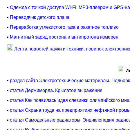
▪
Одежда с точкой доступа Wi-Fi, MP3-плеером и GPS-н
▪
Переводчик детского плача
▪
Переработка углекислого газа в ракетное топливо
▪
Магнитный заряд протона и антипротона измерен
Лента новостей науки и техники, новинок электроник
И
▪
раздел сайта Электротехнические материалы. Подборк
▪
статья Держиморда. Крылатое выражение
▪
статья Как появилась идея слезинки олимпийского ми
▪
статья Охрана труда на предприятиях нефтяной пром
▪
статья Самодельные радиаторы. Энциклопедия радиоэ
▪
статья Выбор конденсаторов для импульсных преобра