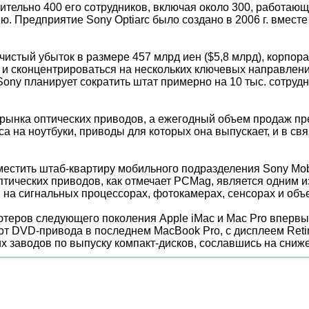
зительно 400 его сотрудников, включая около 300, работаю
. Предприятие Sony Optiarc было создано в 2006 г. вместе
истый убыток в размере 457 млрд иен ($5,8 млрд), корпор
и сконцентрироваться на нескольких ключевых направления
. Sony планирует сократить штат примерно на 10 тыс. сотр
рынка оптических приводов, а ежегодный объем продаж пр
са на ноутбуки, приводы для которых она выпускает, и в с
естить штаб-квартиру мобильного подразделения Sony Mob
оптических приводов, как отмечает PCMag, является одним
 на сигнальных процессорах, фотокамерах, сенсорах и объ
ютеров следующего поколения Apple iMac и Mac Pro впервы
т DVD-привода в последнем MacBook Pro, с дисплеем Retina,
их заводов по выпуску компакт-дисков, сославшись на сниже