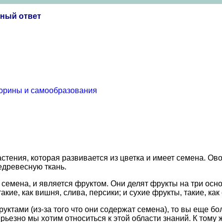
бный ответ
торины и самообразования
тения, которая развивается из цветка и имеет семена. Ово
недревесную ткань.
т семена, и является фруктом. Они делят фрукты на три осн
кие, как вишня, слива, персики; и сухие фрукты, такие, как 
руктами (из-за того что они содержат семена), то вы еще бо
рьезно мы хотим относиться к этой области знаний. К тому 