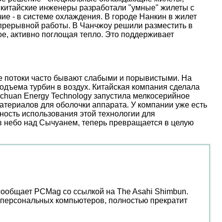
 китайские инженеры разработали "умные" жилеты с
е - в системе охлаждения. В городе Нанкин в жилет
епрерывной работы. В Чанчжоу решили разместить в
е, активно поглощая тепло. Это поддерживает
ые потоки часто бывают слабыми и порывистыми. На
дъема турбин в воздух. Китайская компания сделала
nchuan Energy Technology запустила мелкосерийное
атериалов для оболочки аппарата. У компании уже есть
ость использования этой технологии для
 в небо над Сычуанем, теперь превращается в целую
 сообщает PCMag со ссылкой на The Asahi Shimbun.
я персональных компьютеров, полностью прекратит