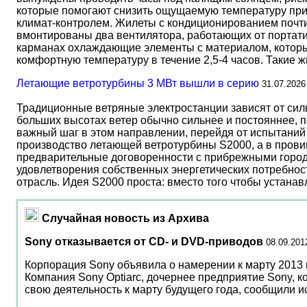
которые помогают снизить ощущаемую температуру прим
климат-контролем. Жилеты с кондиционированием почти 
вмонтированы два вентилятора, работающих от портати
карманах охлаждающие элементы с материалом, который
комфортную температуру в течение 2,5-4 часов. Такие 
Летающие ветротурбины 3 МВт вышли в серию
31.07.2026
Традиционные ветряные электростанции зависят от сил
больших высотах ветер обычно сильнее и постояннее, 
важный шаг в этом направлении, перейдя от испытаний 
производство летающей ветротурбины S2000, а в прови
предварительные договоренности с прибрежными город
удовлетворения собственных энергетических потребност
отрасль. Идея S2000 проста: вместо того чтобы устана
Случайная новость из Архива
Sony отказывается от CD- и DVD-приводов
08.09.201
Корпорация Sony объявила о намерении к марту 2013 г
Компания Sony Optiarc, дочернее предприятие Sony, 
свою деятельность к марту будущего года, сообщили и