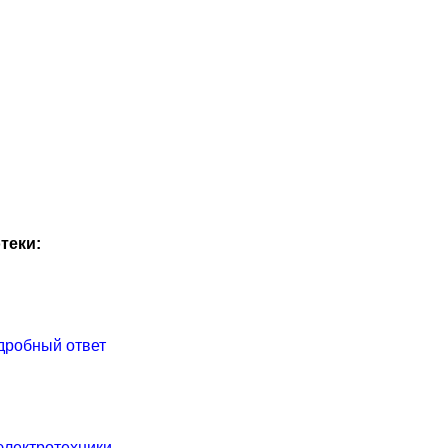
теки:
дробный ответ
электротехники