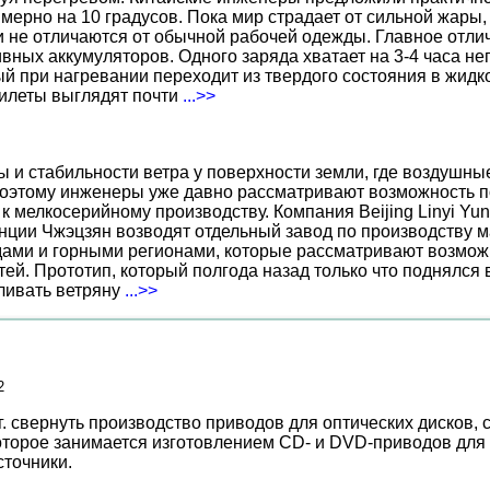
ерно на 10 градусов. Пока мир страдает от сильной жары,
не отличаются от обычной рабочей одежды. Главное отличи
вных аккумуляторов. Одного заряда хватает на 3-4 часа н
 при нагревании переходит из твердого состояния в жидко
жилеты выглядят почти
...>>
ы и стабильности ветра у поверхности земли, где воздушн
поэтому инженеры уже давно рассматривают возможность по
к мелкосерийному производству. Компания Beijing Linyi Yu
нции Чжэцзян возводят отдельный завод по производству м
ами и горными регионами, которые рассматривают возможн
ей. Прототип, который полгода назад только что поднялся
вливать ветряну
...>>
2
. свернуть производство приводов для оптических дисков,
которое занимается изготовлением CD- и DVD-приводов дл
сточники.