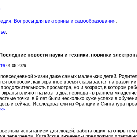
?
едия. Вопросы для викторины и самообразования
.
тье
.
Последние новости науки и техники, новинки электрон
сте
01.08.2026
повседневной жизни даже самых маленьких детей. Родител
тся вопросом, как экранное время сказывается на развитии
о продолжительность просмотра, но и возраст, в котором р
о экраны влияют на мозг в два периода - в раннем младенче
тные точки, в 9 лет были несколько хуже успехи в обучении
есь и сейчас. Исследователи из Франции и Сингапура про
.>>
ерьезным испытанием для людей, работающих на открытом в
уя перегревом. Китайские инженеры предложили практичн