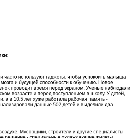
ики:
и часто используют гаджеты, чтобы успокоить малыша
 мозга и будущей способности к обучению. Новое
ебенок проводит время перед экраном. Ученые наблюдали
ском возрасте и перед поступлением в школу. У детей,
, а в 10,5 лет хуже работала рабочая память -
анализировали данные 502 детей и выделили два
оздухе. Мусорщики, строители и другие специалисты
ое решение - специальные охлаждающие жилеты,