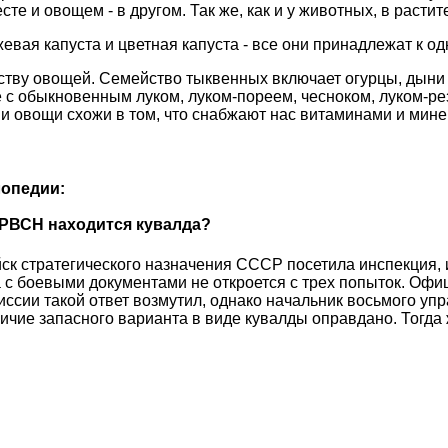
те и овощем - в другом. Так же, как и у животных, в раст
ржевая капуста и цветная капуста - все они принадлежат к 
ству овощей. Семейство тыквенных включает огурцы, дыни
е с обыкновенным луком, луком-пореем, чесноком, луком-р
 и овощи схожи в том, что снабжают нас витаминами и мине
опедии:
 РВСН находится кувалда?
ск стратегического назначения СССР посетила инспекция, и
с боевыми документами не откроется с трех попыток. Офице
иссии такой ответ возмутил, однако начальник восьмого уп
чие запасного варианта в виде кувалды оправдано. Тогда ж