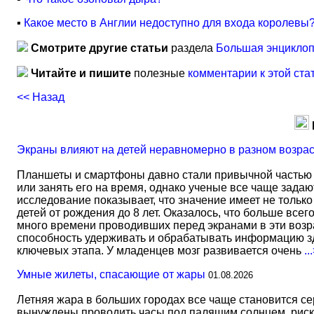
▪
Какое место в Англии недоступно для входа королевы
Смотрите другие статьи
раздела
Большая энциклоп
Читайте и пишите
полезные
комментарии к этой ста
<< Назад
Экраны влияют на детей неравномерно в разном возра
Планшеты и смартфоны давно стали привычной частью 
или занять его на время, однако ученые все чаще задаю
исследование показывает, что значение имеет не тольк
детей от рождения до 8 лет. Оказалось, что больше всег
много времени проводивших перед экранами в эти возрас
способность удерживать и обрабатывать информацию зд
ключевых этапа. У младенцев мозг развивается очень
..
Умные жилеты, спасающие от жары
01.08.2026
Летняя жара в больших городах все чаще становится с
вынуждены проводить часы под палящим солнцем, риск