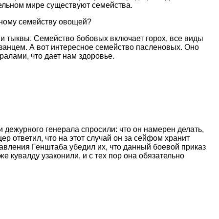
ительном мире существуют семейства.
одному семейству овощей?
 и тыквы. Семейство бобовых включает горох, все виды
езанцем. А вот интересное семейство пасленовых. Оно
ралами, что дает нам здоровье.
 дежурного генерала спросили: что он намерен делать,
р ответил, что на этот случай он за сейфом хранит
равления Генштаба убедил их, что данный боевой приказ
е кувалду узаконили, и с тех пор она обязательно