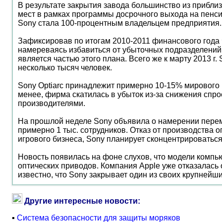
В результате закрытия завода большинство из прибли
мест в рамках программы досрочного выхода на пенсию
Sony стала 100-процентным владельцем предприятия.
Зафиксировав по итогам 2010-2011 финансового года ч
намереваясь избавиться от убыточных подразделений 
является частью этого плана. Всего же к марту 2013 г
несколько тысяч человек.
Sony Optiarc принадлежит примерно 10-15% мирового 
менее, фирма скатилась в убыток из-за снижения спро
производителями.
На прошлой неделе Sony объявила о намерении перем
примерно 1 тыс. сотрудников. Отказ от производства 
игрового бизнеса, Sony планирует сконцентрироваться
Новость появилась на фоне слухов, что модели компь
оптических приводов. Компания Apple уже отказалась о
известно, что Sony закрывает один из своих крупнейш
Другие интересные новости:
▪
Система безопасности для защиты моряков