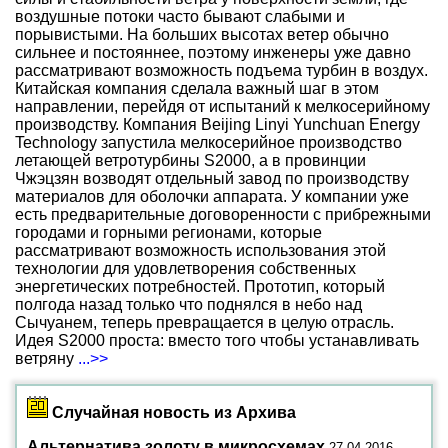
воздушные потоки часто бывают слабыми и
порывистыми. На больших высотах ветер обычно
сильнее и постояннее, поэтому инженеры уже давно
рассматривают возможность подъема турбин в воздух.
Китайская компания сделала важный шаг в этом
направлении, перейдя от испытаний к мелкосерийному
производству. Компания Beijing Linyi Yunchuan Energy
Technology запустила мелкосерийное производство
летающей ветротурбины S2000, а в провинции
Чжэцзян возводят отдельный завод по производству
материалов для оболочки аппарата. У компании уже
есть предварительные договоренности с прибрежными
городами и горными регионами, которые
рассматривают возможность использования этой
технологии для удовлетворения собственных
энергетических потребностей. Прототип, который
полгода назад только что поднялся в небо над
Сычуанем, теперь превращается в целую отрасль.
Идея S2000 проста: вместо того чтобы устанавливать
ветряну
...>>
Случайная новость из Архива
Альтернатива золоту в микросхемах
27.04.2016