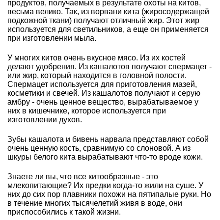
продуктов, получаемых в результате охоты на китов,
весьма велико. Так, из ворвани кита (жиросодержащей
подкожной ткани) получают отличный жир. Этот жир
используется для светильников, а еще он применяется
при изготовлении мыла.
У многих китов очень вкусное мясо. Из их костей
делают удобрения. Из кашалотов получают спермацет -
или жир, который находится в головной полости.
Спермацет используется для приготовления мазей,
косметики и свечей. Из кашалотов получают и серую
амбру - очень ценное вещество, вырабатываемое у
них в кишечнике, которое используется при
изготовлении духов.
Зубы кашалота и бивень нарвала представляют собой
очень ценную кость, сравнимую со слоновой. А из
шкуры белого кита вырабатывают что-то вроде кожи.
Знаете ли вы, что все китообразные - это
млекопитающие? Их предки когда-то жили на суше. У
них до сих пор плавники похожи на пятипалые руки. Но
в течение многих тысячелетий живя в воде, они
приспособились к такой жизни.