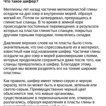
Что такое шифер?
Миллионы лет назад частички мелкозернистой глины
оседали на дно озер и внутренних морей, образуя
мягкий ил. Потом он затвердевал, превращаясь в
глинистые сланцы. В то время в земной коре
происходили постоянные перемещения, в результате
которых на пластах глинистых сланцев, покрытых
другими горными породами, появлялись складки.
Давление верхних слоев на те пласты было столь
значительным, что оно спрессовывало их в материал,
известный нам под названием шифер. Частички глины
оседали на дно озер и морей равномерными слоями,
которые продолжали сохраняться даже после того, как
сланцы превратились в шифер. Благодаря этому,
сегодня мы можем разделять его на тонкие широкие
пластины.
Как правило, шифер имеет темно-серую и черную
окраску, хотя он может быть и красным, зеленым или
светло-серым. Преимущественно черный цвет
объясняется тем, что живые организмы,
существовавшие в первоначальном иле, отмирая,
разлагались, образуя вкрапления в пласты глины в