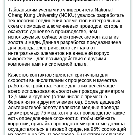
Тайваньским ученым из университета National
Cheng Kung University (NCKU) удалось разработать
технологию соединения элементов интегральных
схем с помощью алюминиевых проводов, которые
окажутся дешевле в производстве, чем
используемые сейчас электрические контакты из
золота и меди. Данная разработка предназначена
для вывода электрического сигнала от
интегральных элементов на внешний корпус
микросхем - для взаимодействия с другими
компонентами на системной плате.
Качество контактов является критичным для
скорости вычислительных процессов и качества
работы устройства. Ранее для этих целей чаще
всего использовались золотые провода диаметром
12,5 мкм и крупнее (в том числе с примесью
бериллия или других элементов). Более дешевой
альтернативой золоту являются медные провода
диаметром до 75 мкм, хотя в их производстве также
есть определенные сложности: чтобы избежать
коррозии, припайка проводов к микросхеме должна
осуществляться в газовой среде, на 95% состоящей
из азота и на 5% из водорода. В некоторых случаях