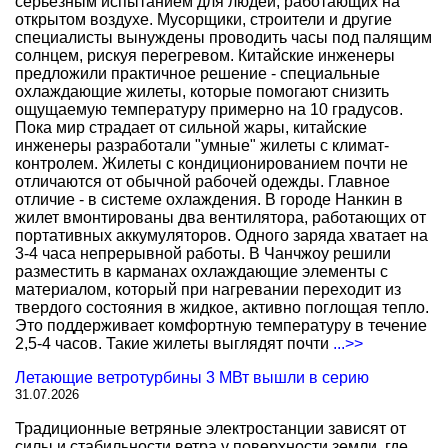
серьезным испытанием для людей, работающих на
открытом воздухе. Мусорщики, строители и другие
специалисты вынуждены проводить часы под палящим
солнцем, рискуя перегревом. Китайские инженеры
предложили практичное решение - специальные
охлаждающие жилеты, которые помогают снизить
ощущаемую температуру примерно на 10 градусов.
Пока мир страдает от сильной жары, китайские
инженеры разработали "умные" жилеты с климат-
контролем. Жилеты с кондиционированием почти не
отличаются от обычной рабочей одежды. Главное
отличие - в системе охлаждения. В городе Нанкин в
жилет вмонтированы два вентилятора, работающих от
портативных аккумуляторов. Одного заряда хватает на
3-4 часа непрерывной работы. В Чанчжоу решили
разместить в карманах охлаждающие элементы с
материалом, который при нагревании переходит из
твердого состояния в жидкое, активно поглощая тепло.
Это поддерживает комфортную температуру в течение
2,5-4 часов. Такие жилеты выглядят почти
...>>
Летающие ветротурбины 3 МВт вышли в серию
31.07.2026
Традиционные ветряные электростанции зависят от
силы и стабильности ветра у поверхности земли, где