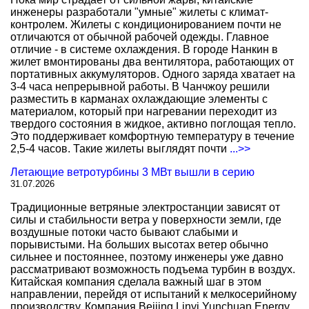
инженеры разработали "умные" жилеты с климат-
контролем. Жилеты с кондиционированием почти не
отличаются от обычной рабочей одежды. Главное
отличие - в системе охлаждения. В городе Нанкин в
жилет вмонтированы два вентилятора, работающих от
портативных аккумуляторов. Одного заряда хватает на
3-4 часа непрерывной работы. В Чанчжоу решили
разместить в карманах охлаждающие элементы с
материалом, который при нагревании переходит из
твердого состояния в жидкое, активно поглощая тепло.
Это поддерживает комфортную температуру в течение
2,5-4 часов. Такие жилеты выглядят почти
...>>
Летающие ветротурбины 3 МВт вышли в серию
31.07.2026
Традиционные ветряные электростанции зависят от
силы и стабильности ветра у поверхности земли, где
воздушные потоки часто бывают слабыми и
порывистыми. На больших высотах ветер обычно
сильнее и постояннее, поэтому инженеры уже давно
рассматривают возможность подъема турбин в воздух.
Китайская компания сделала важный шаг в этом
направлении, перейдя от испытаний к мелкосерийному
производству. Компания Beijing Linyi Yunchuan Energy