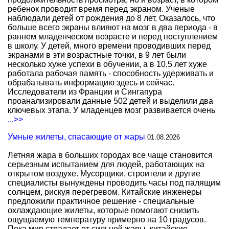
ребенок проводит время перед экраном. Ученые
наблюдали детей от рождения до 8 лет. Оказалось, что
больше всего экраны влияют на мозг в два периода - в
раннем младенческом возрасте и перед поступлением
в школу. У детей, много времени проводивших перед
экранами в эти возрастные точки, в 9 лет были
несколько хуже успехи в обучении, а в 10,5 лет хуже
работала рабочая память - способность удерживать и
обрабатывать информацию здесь и сейчас.
Исследователи из Франции и Сингапура
проанализировали данные 502 детей и выделили два
ключевых этапа. У младенцев мозг развивается очень
...>>
Умные жилеты, спасающие от жары
01.08.2026
Летняя жара в больших городах все чаще становится
серьезным испытанием для людей, работающих на
открытом воздухе. Мусорщики, строители и другие
специалисты вынуждены проводить часы под палящим
солнцем, рискуя перегревом. Китайские инженеры
предложили практичное решение - специальные
охлаждающие жилеты, которые помогают снизить
ощущаемую температуру примерно на 10 градусов.
Пока мир страдает от сильной жары, китайские