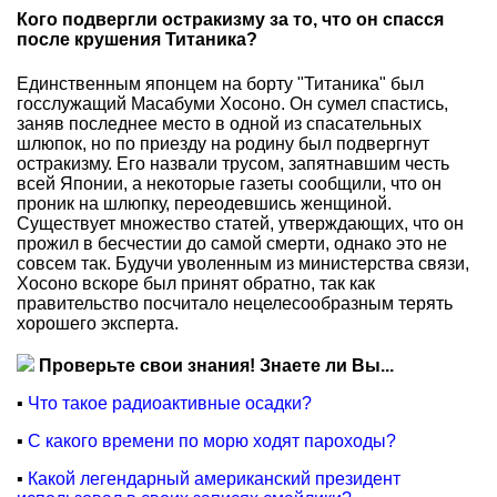
Кого подвергли остракизму за то, что он спасся
после крушения Титаника?
Единственным японцем на борту "Титаника" был
госслужащий Масабуми Хосоно. Он сумел спастись,
заняв последнее место в одной из спасательных
шлюпок, но по приезду на родину был подвергнут
остракизму. Его назвали трусом, запятнавшим честь
всей Японии, а некоторые газеты сообщили, что он
проник на шлюпку, переодевшись женщиной.
Существует множество статей, утверждающих, что он
прожил в бесчестии до самой смерти, однако это не
совсем так. Будучи уволенным из министерства связи,
Хосоно вскоре был принят обратно, так как
правительство посчитало нецелесообразным терять
хорошего эксперта.
Проверьте свои знания! Знаете ли Вы...
▪
Что такое радиоактивные осадки?
▪
С какого времени по морю ходят пароходы?
▪
Какой легендарный американский президент