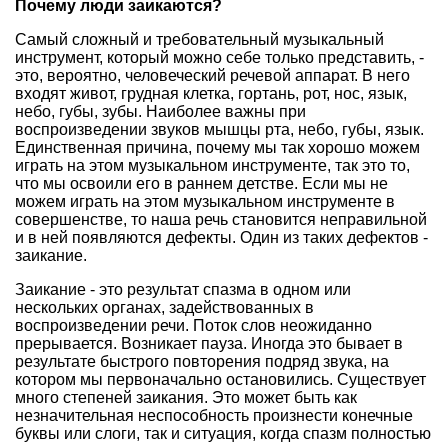
Почему люди заикаются?
Самый сложный и требовательный музыкальный
инструмент, который можно себе только представить, -
это, вероятно, человеческий речевой аппарат. В него
входят живот, грудная клетка, гортань, рот, нос, язык,
небо, губы, зубы. Наиболее важны при
воспроизведении звуков мышцы рта, небо, губы, язык.
Единственная причина, почему мы так хорошо можем
играть на этом музыкальном инструменте, так это то,
что мы освоили его в раннем детстве. Если мы не
можем играть на этом музыкальном инструменте в
совершенстве, то наша речь становится неправильной
и в ней появляются дефекты. Один из таких дефектов -
заикание.
Заикание - это результат спазма в одном или
нескольких органах, задействованных в
воспроизведении речи. Поток слов неожиданно
прерывается. Возникает пауза. Иногда это бывает в
результате быстрого повторения подряд звука, на
котором мы первоначально остановились. Существует
много степеней заикания. Это может быть как
незначительная неспособность произнести конечные
буквы или слоги, так и ситуация, когда спазм полностью