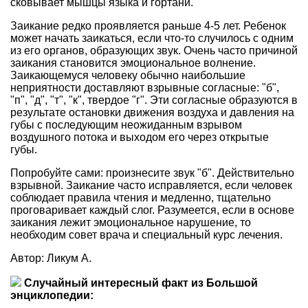
сковывает мышцы языка и гортани.
Заикание редко проявляется раньше 4-5 лет. Ребенок
может начать заикаться, если что-то случилось с одним
из его органов, образующих звук. Очень часто причиной
заикания становится эмоциональное волнение.
Заикающемуся человеку обычно наибольшие
неприятности доставляют взрывные согласные: "б",
"п", "д", "т", "к", твердое "г". Эти согласные образуются в
результате остановки движения воздуха и давления на
губы с последующим неожиданным взрывом
воздушного потока и выходом его через открытые
губы.
Попробуйте сами: произнесите звук "б". Действительно
взрывной. Заикание часто исправляется, если человек
соблюдает правила чтения и медленно, тщательно
проговаривает каждый слог. Разумеется, если в основе
заикания лежит эмоциональное нарушение, то
необходим совет врача и специальный курс лечения.
Автор: Ликум А.
Случайный интересный факт из Большой
энциклопедии: