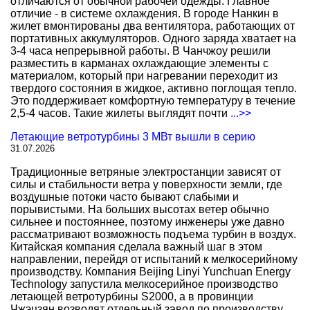
отличаются от обычной рабочей одежды. Главное
отличие - в системе охлаждения. В городе Нанкин в
жилет вмонтированы два вентилятора, работающих от
портативных аккумуляторов. Одного заряда хватает на
3-4 часа непрерывной работы. В Чанчжоу решили
разместить в карманах охлаждающие элементы с
материалом, который при нагревании переходит из
твердого состояния в жидкое, активно поглощая тепло.
Это поддерживает комфортную температуру в течение
2,5-4 часов. Такие жилеты выглядят почти
...>>
Летающие ветротурбины 3 МВт вышли в серию
31.07.2026
Традиционные ветряные электростанции зависят от
силы и стабильности ветра у поверхности земли, где
воздушные потоки часто бывают слабыми и
порывистыми. На больших высотах ветер обычно
сильнее и постояннее, поэтому инженеры уже давно
рассматривают возможность подъема турбин в воздух.
Китайская компания сделала важный шаг в этом
направлении, перейдя от испытаний к мелкосерийному
производству. Компания Beijing Linyi Yunchuan Energy
Technology запустила мелкосерийное производство
летающей ветротурбины S2000, а в провинции
Чжэцзян возводят отдельный завод по производству