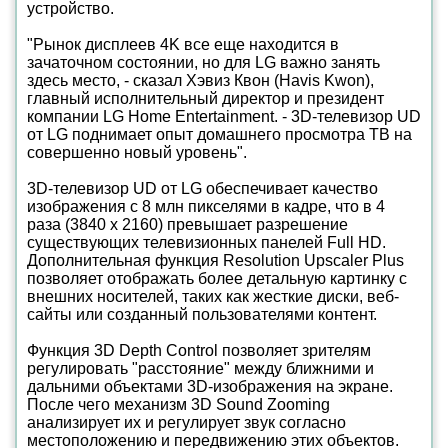
устройство.
"Рынок дисплеев 4K все еще находится в
зачаточном состоянии, но для LG важно занять
здесь место, - сказал Хэвиз Квон (Havis Kwon),
главный исполнительный директор и президент
компании LG Home Entertainment. - 3D-телевизор UD
от LG поднимает опыт домашнего просмотра ТВ на
совершенно новый уровень".
3D-телевизор UD от LG обеспечивает качество
изображения с 8 млн пикселями в кадре, что в 4
раза (3840 x 2160) превышает разрешение
существующих телевизионных панелей Full HD.
Дополнительная функция Resolution Upscaler Plus
позволяет отображать более детальную картинку с
внешних носителей, таких как жесткие диски, веб-
сайты или созданный пользователями контент.
Функция 3D Depth Control позволяет зрителям
регулировать "расстояние" между ближними и
дальними объектами 3D-изображения на экране.
После чего механизм 3D Sound Zooming
анализирует их и регулирует звук согласно
местоположению и передвижению этих объектов.