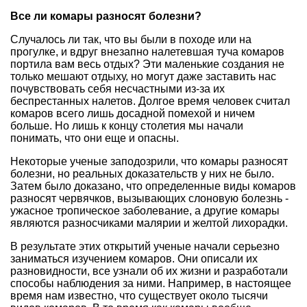
Все ли комары разносят болезни?
Случалось ли так, что вы были в походе или на
прогулке, и вдруг внезапно налетевшая туча комаров
портила вам весь отдых? Эти маленькие создания не
только мешают отдыху, но могут даже заставить нас
почувствовать себя несчастными из-за их
беспрестанных налетов. Долгое время человек считал
комаров всего лишь досадной помехой и ничем
больше. Но лишь к концу столетия мы начали
понимать, что они еще и опасны.
Некоторые ученые заподозрили, что комары разносят
болезни, но реальных доказательств у них не было.
Затем было доказано, что определенные виды комаров
разносят червячков, вызывающих слоновую болезнь -
ужасное тропическое заболевание, а другие комары
являются разносчиками малярии и желтой лихорадки.
В результате этих открытий ученые начали серьезно
заниматься изучением комаров. Они описали их
разновидности, все узнали об их жизни и разработали
способы наблюдения за ними. Например, в настоящее
время нам известно, что существует около тысячи