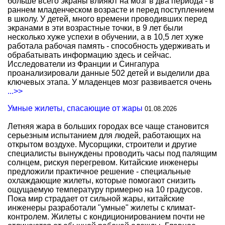
больше всего экраны влияют на мозг в два периода - в
раннем младенческом возрасте и перед поступлением
в школу. У детей, много времени проводивших перед
экранами в эти возрастные точки, в 9 лет были
несколько хуже успехи в обучении, а в 10,5 лет хуже
работала рабочая память - способность удерживать и
обрабатывать информацию здесь и сейчас.
Исследователи из Франции и Сингапура
проанализировали данные 502 детей и выделили два
ключевых этапа. У младенцев мозг развивается очень
...>>
Умные жилеты, спасающие от жары
01.08.2026
Летняя жара в больших городах все чаще становится
серьезным испытанием для людей, работающих на
открытом воздухе. Мусорщики, строители и другие
специалисты вынуждены проводить часы под палящим
солнцем, рискуя перегревом. Китайские инженеры
предложили практичное решение - специальные
охлаждающие жилеты, которые помогают снизить
ощущаемую температуру примерно на 10 градусов.
Пока мир страдает от сильной жары, китайские
инженеры разработали "умные" жилеты с климат-
контролем. Жилеты с кондиционированием почти не