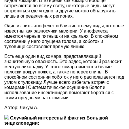
видов комаров. В то время как комары вообще
встречаются по всему свету, некоторые виды могут
встретиться где угодно, а другие можно обнаружить
лишь в определенных регионах.
Один из них - анофелес и близкие к нему виды, которые
известны как разносчики малярии. У анофелеса
имеются черные пятнышки на крыльях. В спокойном
состоянии у него опущена голова, а хоботок и
туловище составляют прямую линию.
Есть еще один вид комара, представляющий
значительную опасность. Это аэдес, который разносит
желтую лихорадку. У этого комара имеются белые
полоски вокруг ножек, а также поперек спины. В
спокойном состоянии хоботок у него располагается под
углом к туловищу. Лучше всего избегать встреч с
комарами! Систематическое осушение болот и
использование инсектицидов помогают бороться с
этими вредными насекомыми.
Автор: Ликум А.
Случайный интересный факт из Большой
энциклопедии: