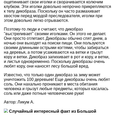
ощетинивает свои иголки и сворачивается колючим
клубком. Эти иголки довольно непрочно прикрепляются
к телу дикобраза. Поскольку он часто размахивает
хвостом перед мордой преследователя, иголки при
этом довольно легко отрываются.
Поэтому-то люди и считают, что дикобраз
"выстреливает" своими иголками. Он этого не делает.
Они просто отлетают. Дикобразы обычно спят днем, а
ночью они выходят на поиски пищи. Они пользуются
своими длинными острыми когтями, чтобы забираться
на деревья, а потом усаживаются на ветки и грызут
кору и ветки. Дикобраз запихивает в рот и кору, и ветки,
и листья одновременно. Поскольку дикобразы очень
любят кору, они наносят лесу большой вред.
Известно, что только один дикобраз за зиму может
уничтожить 100 деревьев! Еще дикобразы очень любят
соль. Они нахально проникают в места обитания
человека и грызут любые предметы, которых касалась
соль или даже потные человеческие руки!
Автор: Ликум А.
Случайный интересный факт из Большой