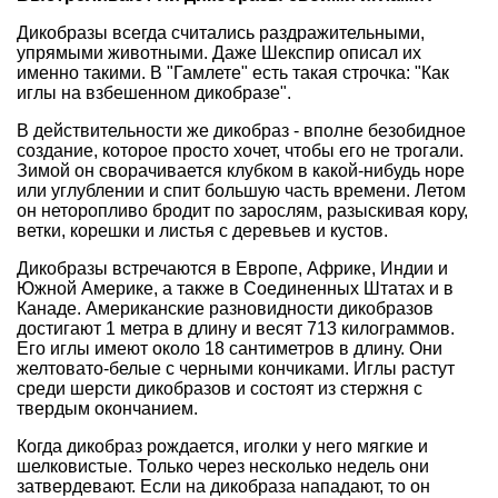
Дикобразы всегда считались раздражительными,
упрямыми животными. Даже Шекспир описал их
именно такими. В "Гамлете" есть такая строчка: "Как
иглы на взбешенном дикобразе".
В действительности же дикобраз - вполне безобидное
создание, которое просто хочет, чтобы его не трогали.
Зимой он сворачивается клубком в какой-нибудь норе
или углублении и спит большую часть времени. Летом
он неторопливо бродит по зарослям, разыскивая кору,
ветки, корешки и листья с деревьев и кустов.
Дикобразы встречаются в Европе, Африке, Индии и
Южной Америке, а также в Соединенных Штатах и в
Канаде. Американские разновидности дикобразов
достигают 1 метра в длину и весят 713 килограммов.
Его иглы имеют около 18 сантиметров в длину. Они
желтовато-белые с черными кончиками. Иглы растут
среди шерсти дикобразов и состоят из стержня с
твердым окончанием.
Когда дикобраз рождается, иголки у него мягкие и
шелковистые. Только через несколько недель они
затвердевают. Если на дикобраза нападают, то он