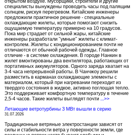
открытом воздухе. Мусорщики, строители и другие
специалисты вынуждены проводить часы под палящим
солнцем, рискуя перегревом. Китайские инженеры
предложили практичное решение - специальные
охлаждающие жилеты, которые помогают снизить
ощущаемую температуру примерно на 10 градусов.
Пока мир страдает от сильной жары, китайские
инженеры разработали "умные" жилеты с климат-
контролем. Жилеты с кондиционированием почти не
отличаются от обычной рабочей одежды. Главное
отличие - в системе охлаждения. В городе Нанкин в
жилет вмонтированы два вентилятора, работающих от
портативных аккумуляторов. Одного заряда хватает на
3-4 часа непрерывной работы. В Чанчжоу решили
разместить в карманах охлаждающие элементы с
материалом, который при нагревании переходит из
твердого состояния в жидкое, активно поглощая тепло.
Это поддерживает комфортную температуру в течение
2,5-4 часов. Такие жилеты выглядят почти
...>>
Летающие ветротурбины 3 МВт вышли в серию
31.07.2026
Традиционные ветряные электростанции зависят от
силы и стабильности ветра у поверхности земли, где