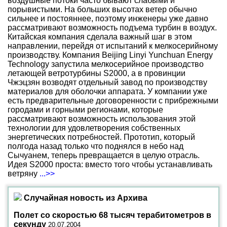
воздушные потоки часто бывают слабыми и
порывистыми. На больших высотах ветер обычно
сильнее и постояннее, поэтому инженеры уже давно
рассматривают возможность подъема турбин в воздух.
Китайская компания сделала важный шаг в этом
направлении, перейдя от испытаний к мелкосерийному
производству. Компания Beijing Linyi Yunchuan Energy
Technology запустила мелкосерийное производство
летающей ветротурбины S2000, а в провинции
Чжэцзян возводят отдельный завод по производству
материалов для оболочки аппарата. У компании уже
есть предварительные договоренности с прибрежными
городами и горными регионами, которые
рассматривают возможность использования этой
технологии для удовлетворения собственных
энергетических потребностей. Прототип, который
полгода назад только что поднялся в небо над
Сычуанем, теперь превращается в целую отрасль.
Идея S2000 проста: вместо того чтобы устанавливать
ветряну
...>>
Случайная новость из Архива
Полет со скоростью 68 тысяч терабитометров в
секунду
20.07.2004