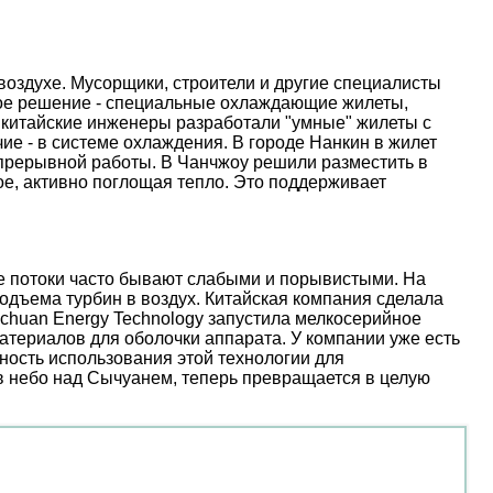
оздухе. Мусорщики, строители и другие специалисты
ое решение - специальные охлаждающие жилеты,
 китайские инженеры разработали "умные" жилеты с
е - в системе охлаждения. В городе Нанкин в жилет
епрерывной работы. В Чанчжоу решили разместить в
е, активно поглощая тепло. Это поддерживает
ые потоки часто бывают слабыми и порывистыми. На
дъема турбин в воздух. Китайская компания сделала
nchuan Energy Technology запустила мелкосерийное
атериалов для оболочки аппарата. У компании уже есть
ость использования этой технологии для
 в небо над Сычуанем, теперь превращается в целую