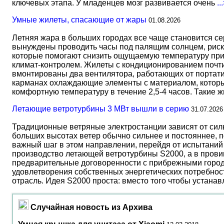
ключевых этапа. У младенцев мозг развивается очень
..
Умные жилеты, спасающие от жары
01.08.2026
Летняя жара в больших городах все чаще становится с
вынуждены проводить часы под палящим солнцем, риск
которые помогают снизить ощущаемую температуру прим
климат-контролем. Жилеты с кондиционированием почти 
вмонтированы два вентилятора, работающих от портати
карманах охлаждающие элементы с материалом, который
комфортную температуру в течение 2,5-4 часов. Такие 
Летающие ветротурбины 3 МВт вышли в серию
31.07.2026
Традиционные ветряные электростанции зависят от сил
больших высотах ветер обычно сильнее и постояннее, 
важный шаг в этом направлении, перейдя от испытаний 
производство летающей ветротурбины S2000, а в прови
предварительные договоренности с прибрежными город
удовлетворения собственных энергетических потребност
отрасль. Идея S2000 проста: вместо того чтобы устана
Случайная новость из Архива