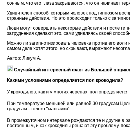
сонным, что его глаза закрываются, что он начинает те
Удивителен способ, которым человек под гипнозом вос
странные действия. Но это происходит только с загипно
Люди могут совершать некоторые действия и после гипн
затруднения сделают это, сами удивляясь своей способн
Можно ли загипнотизировать человека против его воли 
самом деле хотят этого, но скрывают, выражают несогла
Автор: Ликум А.
Случайный интересный факт из Большой энцикл
Какими условиями определяется пол крокодила?
У крокодилов, как и у многих черепах, пол определяетс
При температуре меньшей или равной 30 градусам Цельс
градусам - только "мальчики".
В промежуточном интервале рождаются те и другие в р
постоянным, и как крокодилы решают эту проблему, пока