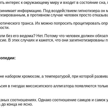
рять интерес к окружающему миру и входит в состояние сна,
принимает информацию. Под воздействием гипнотизера он м
тизированным, в противном случае человек просто отказывае
отического транса. Их можно попросить процитировать опре
ости.
или без его ведома? Нет. Потому что человек должен обяза
сие. В этих случаях и кажется, что они загипнотизированы п
опедии:
я не набором хромосом, а температурой, при которой развив
ия в гнездах миссисипского аллигатора появляются только
азных соотношениях. Однако соотношение самцов и самок у
 до конца не ясно.