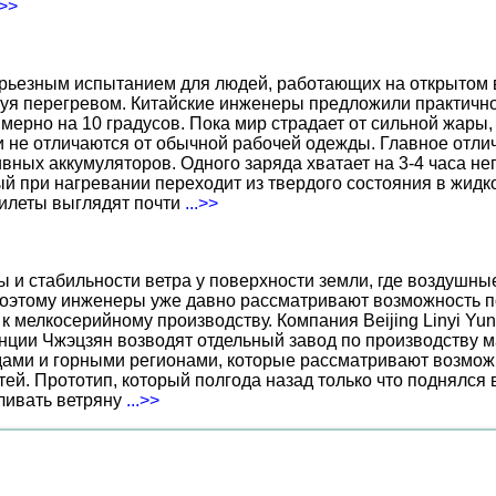
.>>
ерьезным испытанием для людей, работающих на открытом в
уя перегревом. Китайские инженеры предложили практичн
ерно на 10 градусов. Пока мир страдает от сильной жары,
не отличаются от обычной рабочей одежды. Главное отличи
вных аккумуляторов. Одного заряда хватает на 3-4 часа н
 при нагревании переходит из твердого состояния в жидко
жилеты выглядят почти
...>>
ы и стабильности ветра у поверхности земли, где воздушн
поэтому инженеры уже давно рассматривают возможность по
к мелкосерийному производству. Компания Beijing Linyi Yu
нции Чжэцзян возводят отдельный завод по производству м
ами и горными регионами, которые рассматривают возможн
ей. Прототип, который полгода назад только что поднялся
вливать ветряну
...>>