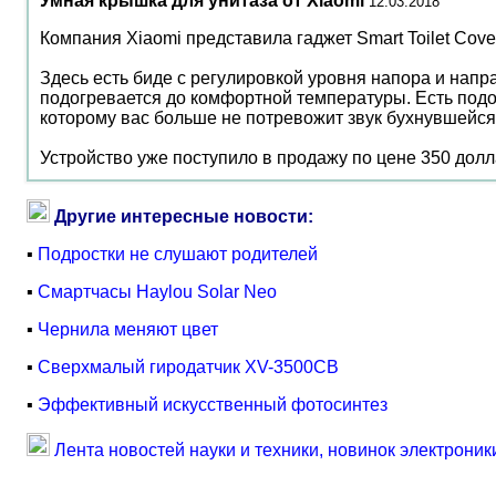
Умная крышка для унитаза от Xiaomi
12.03.2018
Компания Xiaomi представила гаджет Smart Toilet Cov
Здесь есть биде с регулировкой уровня напора и нап
подогревается до комфортной температуры. Есть под
которому вас больше не потревожит звук бухнувшейся
Устройство уже поступило в продажу по цене 350 дол
Другие интересные новости:
▪
Подростки не слушают родителей
▪
Смартчасы Haylou Solar Neo
▪
Чернила меняют цвет
▪
Сверхмалый гиродатчик XV-3500CB
▪
Эффективный искусственный фотосинтез
Лента новостей науки и техники, новинок электроник