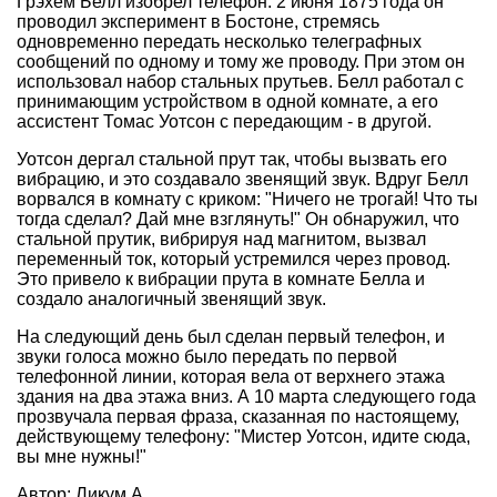
Грэхем Белл изобрел телефон. 2 июня 1875 года он
проводил эксперимент в Бостоне, стремясь
одновременно передать несколько телеграфных
сообщений по одному и тому же проводу. При этом он
использовал набор стальных прутьев. Белл работал с
принимающим устройством в одной комнате, а его
ассистент Томас Уотсон с передающим - в другой.
Уотсон дергал стальной прут так, чтобы вызвать его
вибрацию, и это создавало звенящий звук. Вдруг Белл
ворвался в комнату с криком: "Ничего не трогай! Что ты
тогда сделал? Дай мне взглянуть!" Он обнаружил, что
стальной прутик, вибрируя над магнитом, вызвал
переменный ток, который устремился через провод.
Это привело к вибрации прута в комнате Белла и
создало аналогичный звенящий звук.
На следующий день был сделан первый телефон, и
звуки голоса можно было передать по первой
телефонной линии, которая вела от верхнего этажа
здания на два этажа вниз. А 10 марта следующего года
прозвучала первая фраза, сказанная по настоящему,
действующему телефону: "Мистер Уотсон, идите сюда,
вы мне нужны!"
Автор: Ликум А.