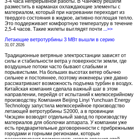
3-4 часа непрерывной работы. В Чанчжоу решили
разместить в карманах охлаждающие элементы с
материалом, который при нагревании переходит из
твердого состояния в жидкое, активно поглощая тепло.
Это поддерживает комфортную температуру в течение
2,5-4 часов. Такие жилеты выглядят почти
...>>
Летающие ветротурбины 3 МВт вышли в серию
31.07.2026
Традиционные ветряные электростанции зависят от
силы и стабильности ветра у поверхности земли, где
воздушные потоки часто бывают слабыми и
порывистыми. На больших высотах ветер обычно
сильнее и постояннее, поэтому инженеры уже давно
рассматривают возможность подъема турбин в воздух.
Китайская компания сделала важный шаг в этом
направлении, перейдя от испытаний к мелкосерийному
производству. Компания Beijing Linyi Yunchuan Energy
Technology запустила мелкосерийное производство
летающей ветротурбины S2000, а в провинции
Чжэцзян возводят отдельный завод по производству
материалов для оболочки аппарата. У компании уже
есть предварительные договоренности с прибрежными
городами и горными регионами, которые