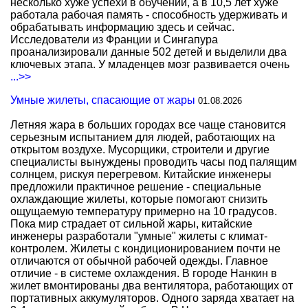
несколько хуже успехи в обучении, а в 10,5 лет хуже
работала рабочая память - способность удерживать и
обрабатывать информацию здесь и сейчас.
Исследователи из Франции и Сингапура
проанализировали данные 502 детей и выделили два
ключевых этапа. У младенцев мозг развивается очень
...>>
Умные жилеты, спасающие от жары
01.08.2026
Летняя жара в больших городах все чаще становится
серьезным испытанием для людей, работающих на
открытом воздухе. Мусорщики, строители и другие
специалисты вынуждены проводить часы под палящим
солнцем, рискуя перегревом. Китайские инженеры
предложили практичное решение - специальные
охлаждающие жилеты, которые помогают снизить
ощущаемую температуру примерно на 10 градусов.
Пока мир страдает от сильной жары, китайские
инженеры разработали "умные" жилеты с климат-
контролем. Жилеты с кондиционированием почти не
отличаются от обычной рабочей одежды. Главное
отличие - в системе охлаждения. В городе Нанкин в
жилет вмонтированы два вентилятора, работающих от
портативных аккумуляторов. Одного заряда хватает на