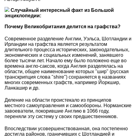
Случайный интересный факт из Большой
энциклопедии:
Почему Великобритания делится на графства?
Современное разделение Англии, Уэльса, Шотландии и
Ирландии на графства является результатом
длительного процесса исторических, законодательных,
экономических и социальных изменений, занявшего
более тысячи лет. Начало ему было положено еще во
времена англо-саксов, когда Англия разделялась на
области, общее наименование которых "шир" (русская
транскрипция слова "shire") сохраняется в названиях
многих современных графств, например Йоркшир,
Ланкашир и др.
Деление на области проистекало из принципов
местного самоуправления и самообороны. Норманские
завоеватели, покорившие Англию в 1066 году,
переняли эту систему у своих предшественников.
Впоследствии усовершенствованная, она постепенно
достигла районов, граничивших с Шотландией и