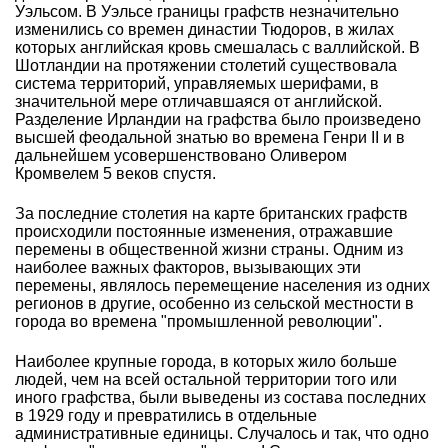
Уэльсом. В Уэльсе границы графств незначительно
изменились со времен династии Тюдоров, в жилах
которых английская кровь смешалась с валлийской. В
Шотландии на протяжении столетий существовала
система территорий, управляемых шерифами, в
значительной мере отличавшаяся от английской.
Разделение Ирландии на графства было произведено
высшей феодальной знатью во времена Генри II и в
дальнейшем усовершенствовано Оливером
Кромвелем 5 веков спустя.
За последние столетия на карте британских графств
происходили постоянные изменения, отражавшие
перемены в общественной жизни страны. Одним из
наиболее важных факторов, вызывающих эти
перемены, являлось перемещение населения из одних
регионов в другие, особенно из сельской местности в
города во времена "промышленной революции".
Наиболее крупные города, в которых жило больше
людей, чем на всей остальной территории того или
иного графства, были выведены из состава последних
в 1929 году и превратились в отдельные
административные единицы. Случалось и так, что одно