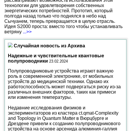
рассматривают возможность использования этой
технологии для удовлетворения собственных
энергетических потребностей. Прототип, который
полгода назад только что поднялся в небо над
Сычуанем, теперь превращается в целую отрасль.
Идея S2000 проста: вместо того чтобы устанавливать
ветряну
...>>
Случайная новость из Архива
Надежные и чувствительные квантовые
полупроводники
23.02.2024
Полупроводниковые устройства играют важную
роль в современной электронике, от мобильных
устройств до медицинской техники. Однако их
работоспособность может подвергаться риску из-за
различных внешних факторов, таких как примеси
или изменения температуры.
Недавние исследования физиков и
экспериментаторов из кластера ct.qmat-Complexity
and Topology in Quantum Matter в Вюрцбурге и
Дрездене привели к созданию полупроводникового
устройства на основе арсенида алюминия-галлия