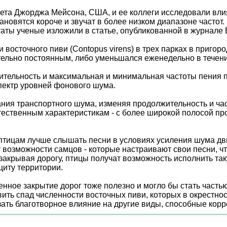
ситета Джорджа Мейсона, США, и ее коллеги исследовали вл
тановятся короче и звучат в более низком диапазоне частот
ты ученые изложили в статье, опубликованной в журнале B
восточного пиви (Contopus virens) в трех парках в пригоро
ельно постоянным, либо уменьшался еженедельно в течение
тельность и максимальная и минимальная частоты пения п
спектр уровней фонового шума.
ния транспортного шума, изменяя продолжительность и част
тественным характеристикам - с более широкой полосой п
птицам лучше слышать песни в условиях усиления шума д
ет возможности самцов - которые настраивают свои песни, 
закрывая дорогу, птицы получат возможность исполнить так
щиту территории.
енное закрытие дорог тоже полезно и могло бы стать част
ить спад численности восточных пиви, которых в окрестнос
зать благотворное влияние на другие виды, способные корр