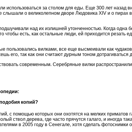
и использоваться за столом для еды. Еще 300 лет назад в
е слышали о великолепном дворе Людовика XIV и о пирах в е
одшучивали над их излишней утонченностью. Когда одна бо
го чтобы есть, как остальные люди, ей приходится резать е
рые пользовались вилками, все еще высмеивали как чудаков
жешь его, так как они считают дурным тоном дотрагиваться 
ствовать современным. Серебряные вилки распространились 
опедии:
 подобия копий?
ий, с помощью которых они охотятся на мелких приматов га
полый ствол дерева, где часто прячутся галаго, и иногда та
елями в 2005 году в Сенегале, хотя сделать фотоснимки о