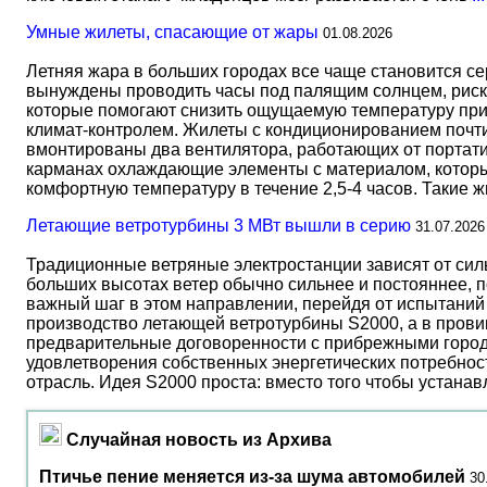
Умные жилеты, спасающие от жары
01.08.2026
Летняя жара в больших городах все чаще становится с
вынуждены проводить часы под палящим солнцем, риск
которые помогают снизить ощущаемую температуру прим
климат-контролем. Жилеты с кондиционированием почти 
вмонтированы два вентилятора, работающих от портати
карманах охлаждающие элементы с материалом, который
комфортную температуру в течение 2,5-4 часов. Такие 
Летающие ветротурбины 3 МВт вышли в серию
31.07.2026
Традиционные ветряные электростанции зависят от сил
больших высотах ветер обычно сильнее и постояннее, 
важный шаг в этом направлении, перейдя от испытаний 
производство летающей ветротурбины S2000, а в прови
предварительные договоренности с прибрежными город
удовлетворения собственных энергетических потребност
отрасль. Идея S2000 проста: вместо того чтобы устана
Случайная новость из Архива
Птичье пение меняется из-за шума автомобилей
30