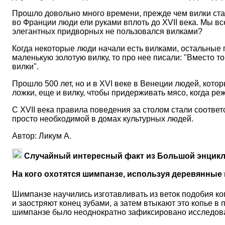
Прошло довольно много времени, прежде чем вилки стал
во Франции люди ели руками вплоть до XVII века. Мы вс
элегантных придворных не пользовался вилками?
Когда некоторые люди начали есть вилками, остальные п
маленькую золотую вилку, то про нее писали: "Вместо то
вилки".
Прошло 500 лет, но и в XVI веке в Венеции людей, кото
ложки, еще и вилку, чтобы придерживать мясо, когда ре
С XVII века правила поведения за столом стали соответ
просто необходимой в домах культурных людей.
Автор: Ликум А.
Случайный интересный факт из Большой энцикл
На кого охотятся шимпанзе, используя деревянные
Шимпанзе научились изготавливать из веток подобия коп
и заостряют конец зубами, а затем втыкают это копье в 
шимпанзе было неоднократно зафиксировано исследоват