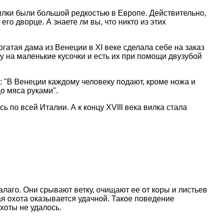
илки были большой редкостью в Европе. Действительно,
го дворце. А знаете ли вы, что никто из этих
гатая дама из Венеции в XI веке сделала себе на заказ
ду на маленькие кусочки и есть их при помощи двузубой
: "В Венеции каждому человеку подают, кроме ножа и
до мяса руками".
по всей Италии. А к концу XVIII века вилка стала
лаго. Они срывают ветку, очищают ее от коры и листьев
кая охота оказывается удачной. Такое поведение
хоты не удалось.