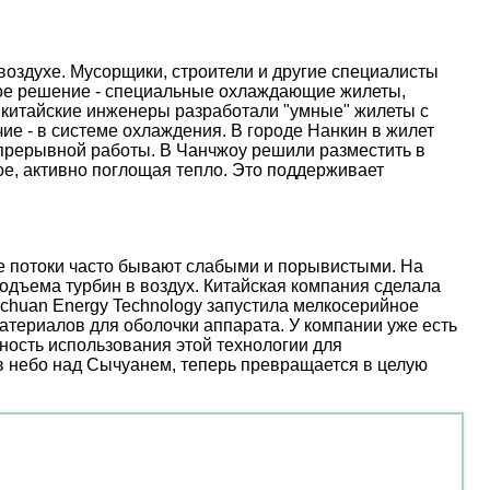
оздухе. Мусорщики, строители и другие специалисты
ое решение - специальные охлаждающие жилеты,
 китайские инженеры разработали "умные" жилеты с
е - в системе охлаждения. В городе Нанкин в жилет
епрерывной работы. В Чанчжоу решили разместить в
е, активно поглощая тепло. Это поддерживает
ые потоки часто бывают слабыми и порывистыми. На
дъема турбин в воздух. Китайская компания сделала
nchuan Energy Technology запустила мелкосерийное
атериалов для оболочки аппарата. У компании уже есть
ость использования этой технологии для
 в небо над Сычуанем, теперь превращается в целую