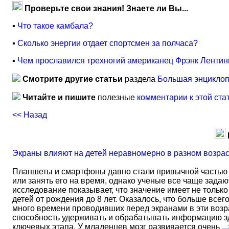
Проверьте свои знания! Знаете ли Вы...
▪
Что такое камбала?
▪
Сколько энергии отдает спортсмен за полчаса?
▪
Чем прославился трехногий американец Фрэнк Лентин
Смотрите другие статьи
раздела
Большая энциклоп
Читайте и пишите
полезные
комментарии к этой ста
<< Назад
Экраны влияют на детей неравномерно в разном возра
Планшеты и смартфоны давно стали привычной частью 
или занять его на время, однако ученые все чаще задаю
исследование показывает, что значение имеет не тольк
детей от рождения до 8 лет. Оказалось, что больше всег
много времени проводивших перед экранами в эти возрас
способность удерживать и обрабатывать информацию зд
ключевых этапа. У младенцев мозг развивается очень
..