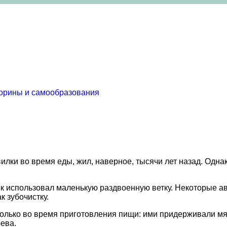
торины и самообразования
лки во время еды, жил, наверное, тысячи лет назад. Одна
ек использовал маленькую раздвоенную ветку. Некоторые а
к зубочистку.
лько во время приготовления пищи: ими придерживали мяс
рева.