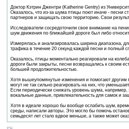
Доктор Кэтрин Джентри (Katherine Gentry) из Универ
Оказалось, что из-за шума птицы поют иначе - песни с
партнеров и защищать свою территорию. Свои результа
Исследователи сосредоточили свое внимание на пении 
шум движения по ближайшей дороге был либо относит
Измерялась и анализировалась ширина диапазона, дли
трафика в течение 20 секунд каждой песни и полный 
Оказалось, птицы моментально реагировали на колеба
дороги были закрыты, песни возвращались к своим ес
большей продолжительностью.
Хотя вышеупомянутые изменения и помогают другим 
могут не так сильно реагировать на них, что уменьша
Если периодически снижать уровень шума, например, 
вокальные данные, привлекательность для самок и за
Хотя в идеале хорошо бы вообще ослабить шум, врем
среды, написали авторы. Это могло бы помочь останов
семьдесят лет стало вдвое меньше, а также может ока