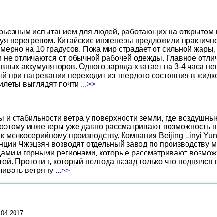
ерьезным испытанием для людей, работающих на открытом в
уя перегревом. Китайские инженеры предложили практичн
ерно на 10 градусов. Пока мир страдает от сильной жары,
не отличаются от обычной рабочей одежды. Главное отличи
вных аккумуляторов. Одного заряда хватает на 3-4 часа н
 при нагревании переходит из твердого состояния в жидко
жилеты выглядят почти
...>>
ы и стабильности ветра у поверхности земли, где воздушн
поэтому инженеры уже давно рассматривают возможность по
к мелкосерийному производству. Компания Beijing Linyi Yu
нции Чжэцзян возводят отдельный завод по производству м
ами и горными регионами, которые рассматривают возможн
ей. Прототип, который полгода назад только что поднялся
вливать ветряну
...>>
.04.2017