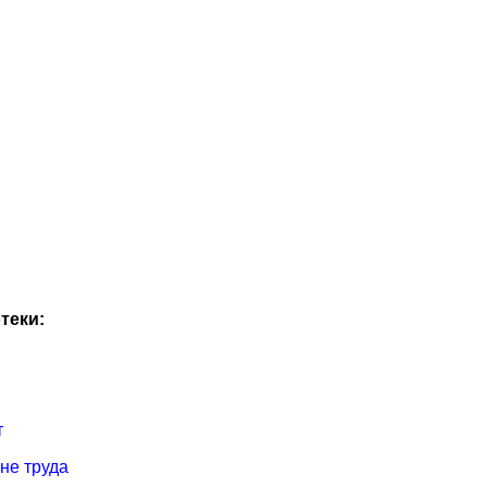
теки:
т
не труда