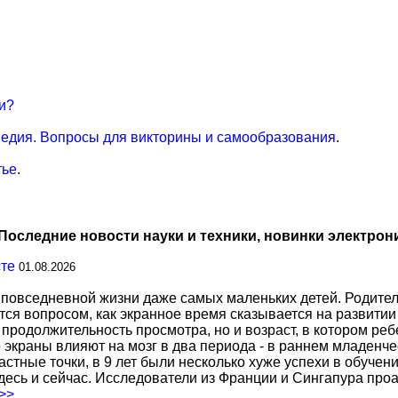
и?
едия. Вопросы для викторины и самообразования
.
тье
.
Последние новости науки и техники, новинки электрон
сте
01.08.2026
повседневной жизни даже самых маленьких детей. Родител
тся вопросом, как экранное время сказывается на развитии
о продолжительность просмотра, но и возраст, в котором р
о экраны влияют на мозг в два периода - в раннем младенче
тные точки, в 9 лет были несколько хуже успехи в обучении
есь и сейчас. Исследователи из Франции и Сингапура про
.>>