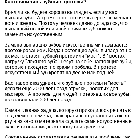
Как появились зубные протезы?
Вряд ли вы будете хорошо выглядеть, если у вас
выпали зубы. А кроме того, это очень серьезно мешает
есть и жевать. Поэтому человек давно догадался, что
выпавший по той или иной причине зуб можно
заменить искусственным.
Замена выпавших зубов искусственными называется
протезированием. Когда настоящие зубы выпадают, на
их место ставят зубной протез или "мост". В "мостах"
нагрузку "ложного зуба" несут на себе настоящие зубы,
которые находятся по краям пробела. В протезе
искусственный зуб крепят на десне или под ней.
Вас наверняка удивит, что зубные протезы и "мосты"
делали еще 3000 лет назад этруски, "золотых дел
мастера". А протезы для людей, потерявших все зубы,
изготавливали 300 лет назад.
Самая главная задача, которую приходилось решать в
те далекие времена, - как правильно установить их во
рту и из какого материала сделать сами искусственные
зубы и основание, к которому они крепятся.
Современная стоматология решила эти проблемы так