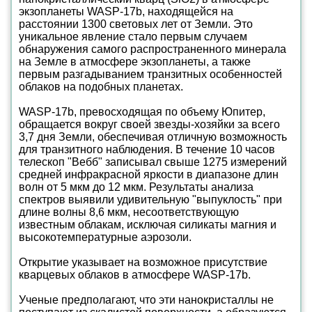
экзопланеты WASP-17b, находящейся на
расстоянии 1300 световых лет от Земли. Это
уникальное явление стало первым случаем
обнаружения самого распространенного минерала
на Земле в атмосфере экзопланеты, а также
первым разгадыванием транзитных особенностей
облаков на подобных планетах.
WASP-17b, превосходящая по объему Юпитер,
обращается вокруг своей звезды-хозяйки за всего
3,7 дня Земли, обеспечивая отличную возможность
для транзитного наблюдения. В течение 10 часов
телескоп "Вебб" записывал свыше 1275 измерений
средней инфракрасной яркости в диапазоне длин
волн от 5 мкм до 12 мкм. Результаты анализа
спектров выявили удивительную "выпуклость" при
длине волны 8,6 мкм, несоответствующую
известным облакам, исключая силикаты магния и
высокотемпературные аэрозоли.
Открытие указывает на возможное присутствие
кварцевых облаков в атмосфере WASP-17b.
Ученые предполагают, что эти нанокристаллы не