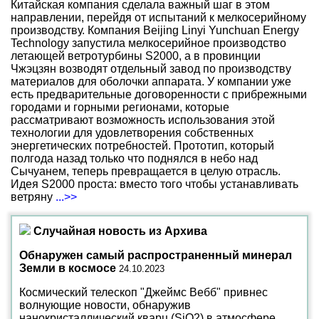
Китайская компания сделала важный шаг в этом
направлении, перейдя от испытаний к мелкосерийному
производству. Компания Beijing Linyi Yunchuan Energy
Technology запустила мелкосерийное производство
летающей ветротурбины S2000, а в провинции
Чжэцзян возводят отдельный завод по производству
материалов для оболочки аппарата. У компании уже
есть предварительные договоренности с прибрежными
городами и горными регионами, которые
рассматривают возможность использования этой
технологии для удовлетворения собственных
энергетических потребностей. Прототип, который
полгода назад только что поднялся в небо над
Сычуанем, теперь превращается в целую отрасль.
Идея S2000 проста: вместо того чтобы устанавливать
ветряну
...>>
Случайная новость из Архива
Обнаружен самый распространенный минерал
Земли в космосе
24.10.2023
Космический телескоп "Джеймс Вебб" привнес
волнующие новости, обнаружив
нанокристаллический кварц (SiO2) в атмосфере