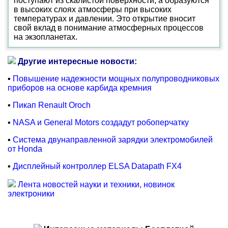
поступают из скалистой поверхности, а образуются
в высоких слоях атмосферы при высоких
температурах и давлении. Это открытие вносит
свой вклад в понимание атмосферных процессов
на экзопланетах.
Другие интересные новости:
▪
Повышение надежности мощных полупроводниковых
приборов на основе карбида кремния
▪
Пикап Renault Oroch
▪
NASA и General Motors создадут робоперчатку
▪
Система двунаправленной зарядки электромобилей
от Honda
▪
Дисплейный контроллер ELSA Datapath FX4
Лента новостей науки и техники, новинок
электроники