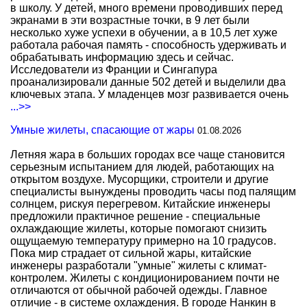
в школу. У детей, много времени проводивших перед
экранами в эти возрастные точки, в 9 лет были
несколько хуже успехи в обучении, а в 10,5 лет хуже
работала рабочая память - способность удерживать и
обрабатывать информацию здесь и сейчас.
Исследователи из Франции и Сингапура
проанализировали данные 502 детей и выделили два
ключевых этапа. У младенцев мозг развивается очень
...>>
Умные жилеты, спасающие от жары
01.08.2026
Летняя жара в больших городах все чаще становится
серьезным испытанием для людей, работающих на
открытом воздухе. Мусорщики, строители и другие
специалисты вынуждены проводить часы под палящим
солнцем, рискуя перегревом. Китайские инженеры
предложили практичное решение - специальные
охлаждающие жилеты, которые помогают снизить
ощущаемую температуру примерно на 10 градусов.
Пока мир страдает от сильной жары, китайские
инженеры разработали "умные" жилеты с климат-
контролем. Жилеты с кондиционированием почти не
отличаются от обычной рабочей одежды. Главное
отличие - в системе охлаждения. В городе Нанкин в