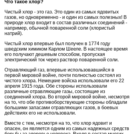
Что такое хлор?
Чистый хлор - это газ. Это один из самых ядовитых
газов, но одновременно - и один из самых полезных! В
природе хлор входит в состав различных соединений -
например, обычной поваренной соли (хлористый
натрий).
Чистый хлор впервые был получен в 1774 году
шведским химиком Карлом Шееле. В настоящее время
его получают дешевым способом, пропуская
электрический ток через раствор поваренной соли.
Отравляющий газ, впервые использовавшийся в
первой мировой войне, почти полностью состоял из
чистого хлора. Немецкие войска использовали его 22
апреля 1915 года. Обе стороны использовали
различные отравляющие газы, состоящие из
соединений хлора. Во второй мировой войне, несмотря
на то, что обе противоборствующие стороны обладали
большими запасами отравляющих газов, в боевых
действиях его не использовали.
Вместе с тем, несмотря на то, что хлор ядовит и
опасен, он является одним из самых надежных средств
борьбы за здоровье человека. Входя в состав многих