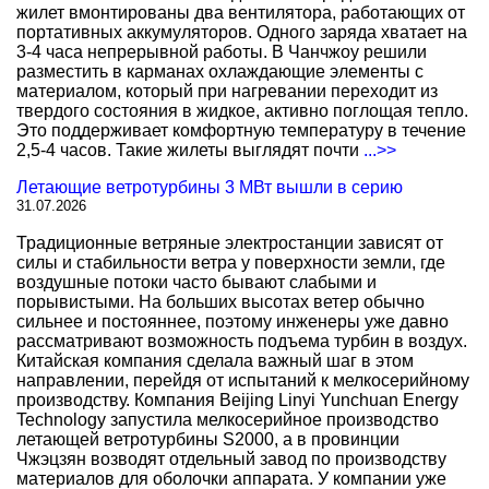
жилет вмонтированы два вентилятора, работающих от
портативных аккумуляторов. Одного заряда хватает на
3-4 часа непрерывной работы. В Чанчжоу решили
разместить в карманах охлаждающие элементы с
материалом, который при нагревании переходит из
твердого состояния в жидкое, активно поглощая тепло.
Это поддерживает комфортную температуру в течение
2,5-4 часов. Такие жилеты выглядят почти
...>>
Летающие ветротурбины 3 МВт вышли в серию
31.07.2026
Традиционные ветряные электростанции зависят от
силы и стабильности ветра у поверхности земли, где
воздушные потоки часто бывают слабыми и
порывистыми. На больших высотах ветер обычно
сильнее и постояннее, поэтому инженеры уже давно
рассматривают возможность подъема турбин в воздух.
Китайская компания сделала важный шаг в этом
направлении, перейдя от испытаний к мелкосерийному
производству. Компания Beijing Linyi Yunchuan Energy
Technology запустила мелкосерийное производство
летающей ветротурбины S2000, а в провинции
Чжэцзян возводят отдельный завод по производству
материалов для оболочки аппарата. У компании уже