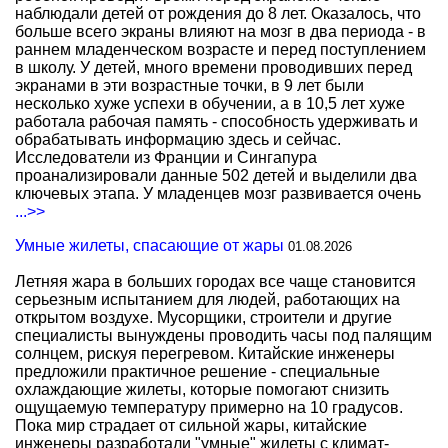
наблюдали детей от рождения до 8 лет. Оказалось, что
больше всего экраны влияют на мозг в два периода - в
раннем младенческом возрасте и перед поступлением
в школу. У детей, много времени проводивших перед
экранами в эти возрастные точки, в 9 лет были
несколько хуже успехи в обучении, а в 10,5 лет хуже
работала рабочая память - способность удерживать и
обрабатывать информацию здесь и сейчас.
Исследователи из Франции и Сингапура
проанализировали данные 502 детей и выделили два
ключевых этапа. У младенцев мозг развивается очень
...>>
Умные жилеты, спасающие от жары
01.08.2026
Летняя жара в больших городах все чаще становится
серьезным испытанием для людей, работающих на
открытом воздухе. Мусорщики, строители и другие
специалисты вынуждены проводить часы под палящим
солнцем, рискуя перегревом. Китайские инженеры
предложили практичное решение - специальные
охлаждающие жилеты, которые помогают снизить
ощущаемую температуру примерно на 10 градусов.
Пока мир страдает от сильной жары, китайские
инженеры разработали "умные" жилеты с климат-