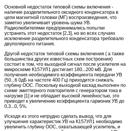
Основной недостаток типовой схемы включения -
наличие разделительного оксидного конденсатора в
цепи магнитной головки (МГ) воспроизведения, что
заметно увеличивает уровень шума УВ.
Радиолюбителями предпринимались попытки
устранить этот недостаток [2,3], но во всех случаях
исключение разделительного конденсатора требовало
двуполярного питания.
Другой недостаток типовой схемы включения ( а также
большинства других известных схем построения)
состоит в том, что выходной сигнал после усилителя на
микросхеме К157УЛ1 достигает 180...200 мВ. Для
получения необходимого коэффициента передачи УВ
(50...6 0дБ на частоте 400 Гц) приходится снижать
глубину ООС. Поскольку выходной каскад выполнен по
схеме эмиттерного повторителя с генератором тока в
нагрузке [1] и не обладает высокой линейностью, это
приводит к увеличению коэффициента гармоник УВ до
0,3...0, 5%.
Исходя из этого нетрудно сделать вывод, что для
улучшения характеристик УВ на К157УЛ1 необходимо
увеличить глубину ООС, охватывающей усилитель, и