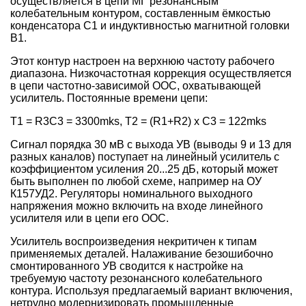
осуществляется в цепи МГ резонансным
колебательным контуром, составленным ёмкостью
конденсатора С1 и индуктивностью магнитной головки
B1.
Этот контур настроен на верхнюю частоту рабочего
диапазона. Низкочастотная коррекция осуществляется
в цепи частотно-зависимой ООС, охватывающей
усилитель. Постоянные времени цепи:
T1 = R3C3 = 3300mks, T2 = (R1+R2) x C3 = 122mks
Сигнал порядка 30 мВ с выхода УВ (выводы 9 и 13 для
разных каналов) поступает на линейный усилитель с
коэффициентом усиления 20...25 дБ, который может
быть выполнен по любой схеме, например на ОУ
К157УД2. Регуляторы номинального выходного
напряжения можно включить на входе линейного
усилителя или в цепи его ООС.
Усилитель воспроизведения некритичен к типам
применяемых деталей. Налаживание безошибочно
смонтированного УВ сводится к настройке на
требуемую частоту резонансного колебательного
контура. Используя предлагаемый вариант включения,
нетрудно модернизировать промышленные