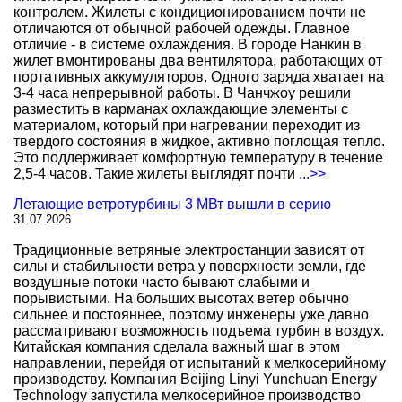
контролем. Жилеты с кондиционированием почти не
отличаются от обычной рабочей одежды. Главное
отличие - в системе охлаждения. В городе Нанкин в
жилет вмонтированы два вентилятора, работающих от
портативных аккумуляторов. Одного заряда хватает на
3-4 часа непрерывной работы. В Чанчжоу решили
разместить в карманах охлаждающие элементы с
материалом, который при нагревании переходит из
твердого состояния в жидкое, активно поглощая тепло.
Это поддерживает комфортную температуру в течение
2,5-4 часов. Такие жилеты выглядят почти
...>>
Летающие ветротурбины 3 МВт вышли в серию
31.07.2026
Традиционные ветряные электростанции зависят от
силы и стабильности ветра у поверхности земли, где
воздушные потоки часто бывают слабыми и
порывистыми. На больших высотах ветер обычно
сильнее и постояннее, поэтому инженеры уже давно
рассматривают возможность подъема турбин в воздух.
Китайская компания сделала важный шаг в этом
направлении, перейдя от испытаний к мелкосерийному
производству. Компания Beijing Linyi Yunchuan Energy
Technology запустила мелкосерийное производство