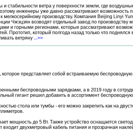
ы и стабильности ветра у поверхности земли, где воздушн
поэтому инженеры уже давно рассматривают возможность по
к мелкосерийному производству. Компания Beijing Linyi Yu
нции Чжэцзян возводят отдельный завод по производству м
ами и горными регионами, которые рассматривают возможн
ей. Прототип, который полгода назад только что поднялся
вливать ветряну
...>>
, которое представляет собой встраиваемую беспроводную 
оенными беспроводными зарядками, а в 2019 году в сотруд
ельный гигант решил добавить в ассортимент беспроводную
ностью стола или тумбы - его можно закрепить как на двус
ллиметров.
вает мощность до 5 Вт. Также устройство оснащается свет
 входит двухметровый кабель питания и прозрачная наклей