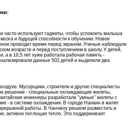
ики:
и часто используют гаджеты, чтобы успокоить малыша
 мозга и будущей способности к обучению. Новое
ебенок проводит время перед экраном. Ученые наблюдали
ском возрасте и перед поступлением в школу. У детей,
, а в 10,5 лет хуже работала рабочая память -
анализировали данные 502 детей и выделили два
оздухе. Мусорщики, строители и другие специалисты
ое решение - специальные охлаждающие жилеты,
 китайские инженеры разработали "умные" жилеты с
е - в системе охлаждения. В городе Нанкин в жилет
епрерывной работы. В Чанчжоу решили разместить в
е, активно поглощая тепло. Это поддерживает