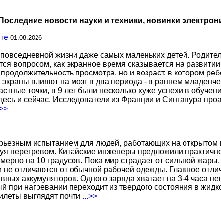
Последние новости науки и техники, новинки электрон
сте
01.08.2026
повседневной жизни даже самых маленьких детей. Родител
тся вопросом, как экранное время сказывается на развитии
о продолжительность просмотра, но и возраст, в котором р
о экраны влияют на мозг в два периода - в раннем младенче
тные точки, в 9 лет были несколько хуже успехи в обучении
есь и сейчас. Исследователи из Франции и Сингапура про
.>>
ерьезным испытанием для людей, работающих на открытом в
уя перегревом. Китайские инженеры предложили практичн
ерно на 10 градусов. Пока мир страдает от сильной жары,
не отличаются от обычной рабочей одежды. Главное отличи
вных аккумуляторов. Одного заряда хватает на 3-4 часа н
 при нагревании переходит из твердого состояния в жидко
жилеты выглядят почти
...>>