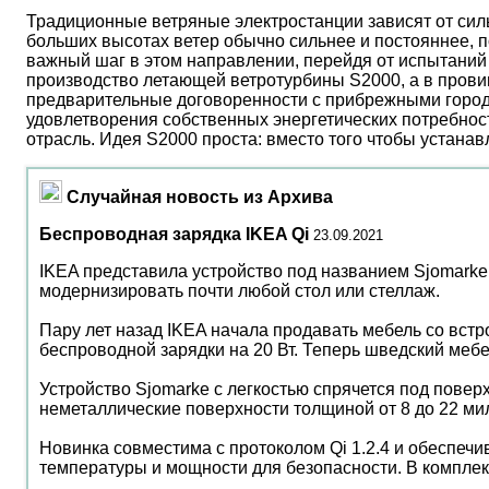
Традиционные ветряные электростанции зависят от сил
больших высотах ветер обычно сильнее и постояннее, 
важный шаг в этом направлении, перейдя от испытаний 
производство летающей ветротурбины S2000, а в прови
предварительные договоренности с прибрежными город
удовлетворения собственных энергетических потребност
отрасль. Идея S2000 проста: вместо того чтобы устана
Случайная новость из Архива
Беспроводная зарядка IKEA Qi
23.09.2021
IKEA представила устройство под названием Sjomarke
модернизировать почти любой стол или стеллаж.
Пару лет назад IKEA начала продавать мебель со встр
беспроводной зарядки на 20 Вт. Теперь шведский меб
Устройство Sjomarke с легкостью спрячется под поверх
неметаллические поверхности толщиной от 8 до 22 ми
Новинка совместима с протоколом Qi 1.2.4 и обеспечи
температуры и мощности для безопасности. В комплект