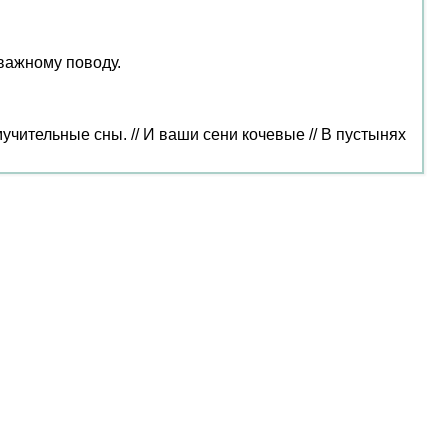
важному поводу.
чительные сны. // И ваши сени кочевые // В пустынях