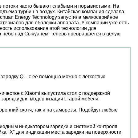
ые потоки часто бывают слабыми и порывистыми. На
дъема турбин в воздух. Китайская компания сделала
nchuan Energy Technology запустила мелкосерийное
атериалов для оболочки аппарата. У компании уже есть
ость использования этой технологии для
 в небо над Сычуанем, теперь превращается в целую
зарядку Qi - с ее помощью можно с легкостью
ничестве с Xiaomi выпустила стол с поддержкой
 зарядку для модернизации старой мебели.
торонний скотч, так и на саморезы. Подойдут любые
одиодным индикатором зарядки и системой контроля
ка "X" для индикации места зарядки на поверхности.