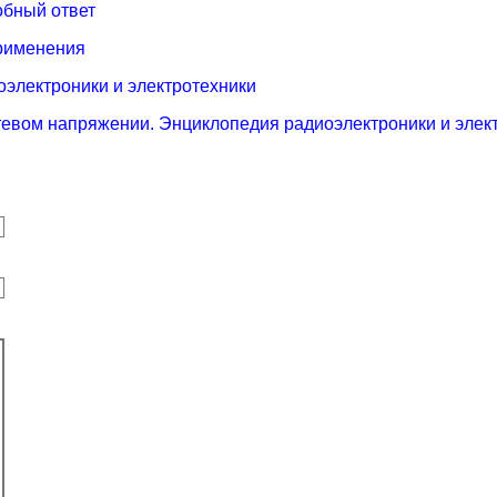
обный ответ
применения
оэлектроники и электротехники
тевом напряжении. Энциклопедия радиоэлектроники и элек