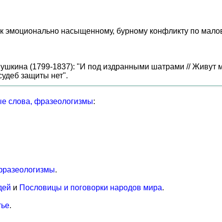
 к эмоционально насыщенному, бурному конфликту по мало
ушкина (1799-1837): "И под издранными шатрами // Живут му
 судеб защиты нет".
е слова, фразеологизмы
:
фразеологизмы
.
дей
и
Пословицы и поговорки народов мира
.
тье
.