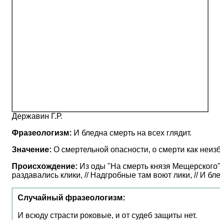
Державин Г.Р.
Фразеологизм:
И бледна смерть на всех глядит.
Значение:
О смертельной опасности, о смерти как неиз
Происхождение:
Из оды "На смерть князя Мещерского" 
раздавались клики, // Надгробные там воют лики, // И бл
Случайный фразеологизм:
И всюду страсти роковые, и от судеб защиты нет.