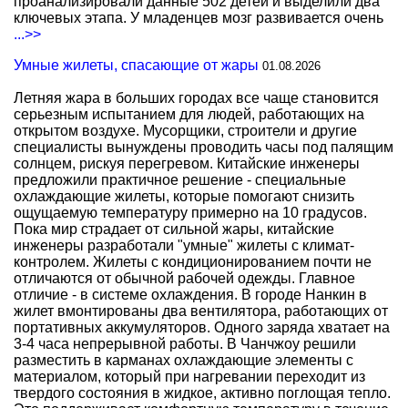
проанализировали данные 502 детей и выделили два
ключевых этапа. У младенцев мозг развивается очень
...>>
Умные жилеты, спасающие от жары
01.08.2026
Летняя жара в больших городах все чаще становится
серьезным испытанием для людей, работающих на
открытом воздухе. Мусорщики, строители и другие
специалисты вынуждены проводить часы под палящим
солнцем, рискуя перегревом. Китайские инженеры
предложили практичное решение - специальные
охлаждающие жилеты, которые помогают снизить
ощущаемую температуру примерно на 10 градусов.
Пока мир страдает от сильной жары, китайские
инженеры разработали "умные" жилеты с климат-
контролем. Жилеты с кондиционированием почти не
отличаются от обычной рабочей одежды. Главное
отличие - в системе охлаждения. В городе Нанкин в
жилет вмонтированы два вентилятора, работающих от
портативных аккумуляторов. Одного заряда хватает на
3-4 часа непрерывной работы. В Чанчжоу решили
разместить в карманах охлаждающие элементы с
материалом, который при нагревании переходит из
твердого состояния в жидкое, активно поглощая тепло.