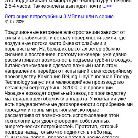
Это поддерживает комфортную температуру в течение
2,5-4 часов. Такие жилеты выглядят почти
...>>
Летающие ветротурбины 3 МВт вышли в серию
31.07.2026
Традиционные ветряные электростанции зависят от
силы и стабильности ветра у поверхности земли, где
воздушные потоки часто бывают слабыми и
порывистыми. На больших высотах ветер обычно
сильнее и постояннее, поэтому инженеры уже давно
рассматривают возможность подъема турбин в воздух.
Китайская компания сделала важный шаг в этом
направлении, перейдя от испытаний к мелкосерийному
производству. Компания Beijing Linyi Yunchuan Energy
Technology запустила мелкосерийное производство
летающей ветротурбины S2000, а в провинции
Чжэцзян возводят отдельный завод по производству
материалов для оболочки аппарата. У компании уже
есть предварительные договоренности с прибрежными
городами и горными регионами, которые
рассматривают возможность использования этой
технологии для удовлетворения собственных
энергетических потребностей. Прототип, который
полгода назад только что поднялся в небо над
Сычуанем, теперь превращается в целую отрасль.