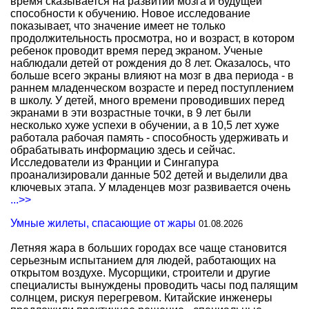
время сказывается на развитии мозга и будущей
способности к обучению. Новое исследование
показывает, что значение имеет не только
продолжительность просмотра, но и возраст, в котором
ребенок проводит время перед экраном. Ученые
наблюдали детей от рождения до 8 лет. Оказалось, что
больше всего экраны влияют на мозг в два периода - в
раннем младенческом возрасте и перед поступлением
в школу. У детей, много времени проводивших перед
экранами в эти возрастные точки, в 9 лет были
несколько хуже успехи в обучении, а в 10,5 лет хуже
работала рабочая память - способность удерживать и
обрабатывать информацию здесь и сейчас.
Исследователи из Франции и Сингапура
проанализировали данные 502 детей и выделили два
ключевых этапа. У младенцев мозг развивается очень
...>>
Умные жилеты, спасающие от жары
01.08.2026
Летняя жара в больших городах все чаще становится
серьезным испытанием для людей, работающих на
открытом воздухе. Мусорщики, строители и другие
специалисты вынуждены проводить часы под палящим
солнцем, рискуя перегревом. Китайские инженеры