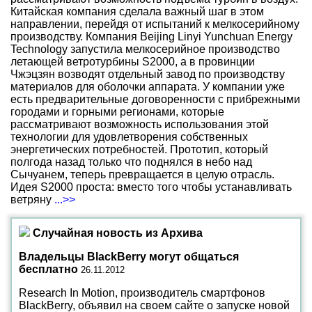
Китайская компания сделала важный шаг в этом
направлении, перейдя от испытаний к мелкосерийному
производству. Компания Beijing Linyi Yunchuan Energy
Technology запустила мелкосерийное производство
летающей ветротурбины S2000, а в провинции
Чжэцзян возводят отдельный завод по производству
материалов для оболочки аппарата. У компании уже
есть предварительные договоренности с прибрежными
городами и горными регионами, которые
рассматривают возможность использования этой
технологии для удовлетворения собственных
энергетических потребностей. Прототип, который
полгода назад только что поднялся в небо над
Сычуанем, теперь превращается в целую отрасль.
Идея S2000 проста: вместо того чтобы устанавливать
ветряну
...>>
Случайная новость из Архива
Владельцы BlackBerry могут общаться
бесплатно
26.11.2012
Research In Motion, производитель смартфонов
BlackBerry, объявил на своем сайте о запуске новой