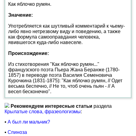
Как яблочко румян.
Значение:
Употребляется как шутливый комментарий к чьему-
либо явно нетрезвому виду и поведению, а также
как формула самооправдания человека,
явившегося куда-либо навеселе.
Происхождение:
Из стихотворения "Как яблочко румян..."
французского поэта Пьера Жана Беранже (1780-
1857) в переводе поэта Василия Семеновича
Курочкина (1831-1875): "Как яблочко румян, // Одет
весьма беспечно, // Не то, чтоб очень пьян - // А
весел бесконечно".
Рекомендуем интересные статьи
раздела
Крылатые слова, фразеологизмы
:
▪
А был ли мальчик?
▪
Спиноза