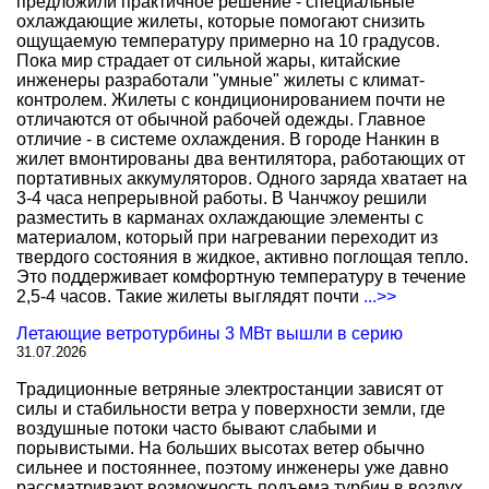
предложили практичное решение - специальные
охлаждающие жилеты, которые помогают снизить
ощущаемую температуру примерно на 10 градусов.
Пока мир страдает от сильной жары, китайские
инженеры разработали "умные" жилеты с климат-
контролем. Жилеты с кондиционированием почти не
отличаются от обычной рабочей одежды. Главное
отличие - в системе охлаждения. В городе Нанкин в
жилет вмонтированы два вентилятора, работающих от
портативных аккумуляторов. Одного заряда хватает на
3-4 часа непрерывной работы. В Чанчжоу решили
разместить в карманах охлаждающие элементы с
материалом, который при нагревании переходит из
твердого состояния в жидкое, активно поглощая тепло.
Это поддерживает комфортную температуру в течение
2,5-4 часов. Такие жилеты выглядят почти
...>>
Летающие ветротурбины 3 МВт вышли в серию
31.07.2026
Традиционные ветряные электростанции зависят от
силы и стабильности ветра у поверхности земли, где
воздушные потоки часто бывают слабыми и
порывистыми. На больших высотах ветер обычно
сильнее и постояннее, поэтому инженеры уже давно
рассматривают возможность подъема турбин в воздух.