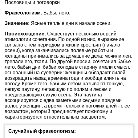
Пословицы и поговорки
Фразеологизм:
Бабье лето.
Значение:
Ясные теплые дни в начале осени.
Происхождение:
Существует несколько версий
этимологии сочетания. По одной из них, выражение
связано с тем периодом в жизни крестьян (начало
осени), когда заканчивались полевые работы и
женщины принимались за домашние дела: мочили лен,
трепали его, ткали. По другой версии, сочетания бабье
лето, бабьи дни, бабьи холода в старину имели смысл,
основанный на суеверии: женщины обладают силой
возвращать назад времена года и вообще влиять на
погоду. Кроме того, бабьим летом называют тонкую,
легкую паутину, летающую по полям и лесам и
предвещающую сухую осень. Эта паутина
ассоциируется с едва заметными седыми прядями
волос у женщин, а время теплых и погожих дней - с ее
возрастом, который предшествует пожилому и
характеризуется относительным расцветом.
Случайный фразеологизм: