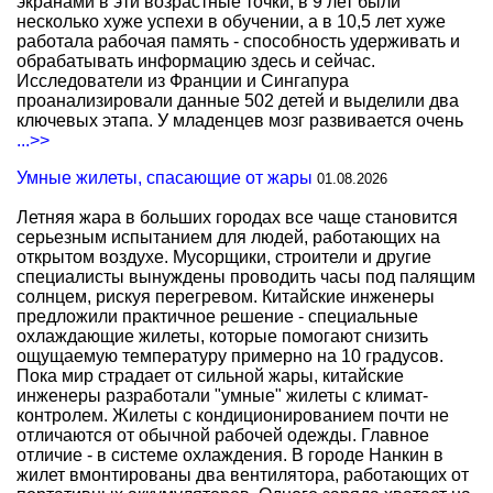
экранами в эти возрастные точки, в 9 лет были
несколько хуже успехи в обучении, а в 10,5 лет хуже
работала рабочая память - способность удерживать и
обрабатывать информацию здесь и сейчас.
Исследователи из Франции и Сингапура
проанализировали данные 502 детей и выделили два
ключевых этапа. У младенцев мозг развивается очень
...>>
Умные жилеты, спасающие от жары
01.08.2026
Летняя жара в больших городах все чаще становится
серьезным испытанием для людей, работающих на
открытом воздухе. Мусорщики, строители и другие
специалисты вынуждены проводить часы под палящим
солнцем, рискуя перегревом. Китайские инженеры
предложили практичное решение - специальные
охлаждающие жилеты, которые помогают снизить
ощущаемую температуру примерно на 10 градусов.
Пока мир страдает от сильной жары, китайские
инженеры разработали "умные" жилеты с климат-
контролем. Жилеты с кондиционированием почти не
отличаются от обычной рабочей одежды. Главное
отличие - в системе охлаждения. В городе Нанкин в
жилет вмонтированы два вентилятора, работающих от