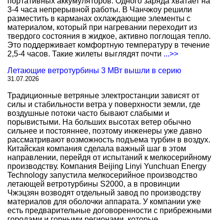
портативных аккумуляторов. Одного заряда хватает на
3-4 часа непрерывной работы. В Чанчжоу решили
разместить в карманах охлаждающие элементы с
материалом, который при нагревании переходит из
твердого состояния в жидкое, активно поглощая тепло.
Это поддерживает комфортную температуру в течение
2,5-4 часов. Такие жилеты выглядят почти
...>>
Летающие ветротурбины 3 МВт вышли в серию
31.07.2026
Традиционные ветряные электростанции зависят от
силы и стабильности ветра у поверхности земли, где
воздушные потоки часто бывают слабыми и
порывистыми. На больших высотах ветер обычно
сильнее и постояннее, поэтому инженеры уже давно
рассматривают возможность подъема турбин в воздух.
Китайская компания сделала важный шаг в этом
направлении, перейдя от испытаний к мелкосерийному
производству. Компания Beijing Linyi Yunchuan Energy
Technology запустила мелкосерийное производство
летающей ветротурбины S2000, а в провинции
Чжэцзян возводят отдельный завод по производству
материалов для оболочки аппарата. У компании уже
есть предварительные договоренности с прибрежными
городами и горными регионами, которые