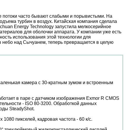
ые потоки часто бывают слабыми и порывистыми. На
дъема турбин в воздух. Китайская компания сделала
nchuan Energy Technology запустила мелкосерийное
атериалов для оболочки аппарата. У компании уже есть
ость использования этой технологии для
 в небо над Сычуанем, теперь превращается в целую
аленькая камера с 30-кратным зумом и встроенным
 работает в паре с датчиком изображения Exmor R CMOS
ительности - ISO 80-3200. Обработкой данных
оды SteadyShot.
1080 пикселей, кадровая частота - 60 к/с.
80° трехдюймовый жидкокристаллический дисплей