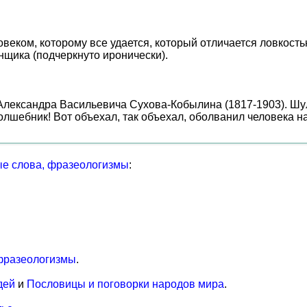
ком, которому все удается, который отличается ловкостью
анщика (подчеркнуто иронически).
 Александра Васильевича Сухова-Кобылина (1817-1903). Шу
олшебник! Вот объехал, так объехал, оболванил человека на
е слова, фразеологизмы
:
фразеологизмы
.
дей
и
Пословицы и поговорки народов мира
.