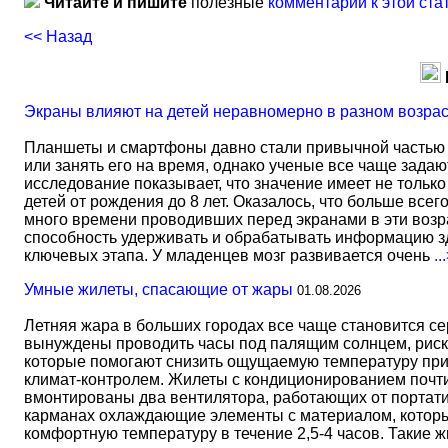
Читайте и пишите
полезные
комментарии к этой ста
<< Назад
Экраны влияют на детей неравномерно в разном возра
Планшеты и смартфоны давно стали привычной частью 
или занять его на время, однако ученые все чаще задаю
исследование показывает, что значение имеет не тольк
детей от рождения до 8 лет. Оказалось, что больше всег
много времени проводивших перед экранами в эти возрас
способность удерживать и обрабатывать информацию зд
ключевых этапа. У младенцев мозг развивается очень
..
Умные жилеты, спасающие от жары
01.08.2026
Летняя жара в больших городах все чаще становится с
вынуждены проводить часы под палящим солнцем, риск
которые помогают снизить ощущаемую температуру прим
климат-контролем. Жилеты с кондиционированием почти 
вмонтированы два вентилятора, работающих от портати
карманах охлаждающие элементы с материалом, который
комфортную температуру в течение 2,5-4 часов. Такие 