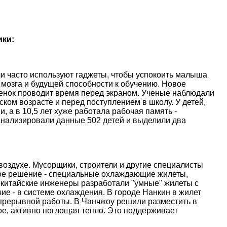
ики:
и часто используют гаджеты, чтобы успокоить малыша
 мозга и будущей способности к обучению. Новое
ебенок проводит время перед экраном. Ученые наблюдали
ском возрасте и перед поступлением в школу. У детей,
, а в 10,5 лет хуже работала рабочая память -
анализировали данные 502 детей и выделили два
оздухе. Мусорщики, строители и другие специалисты
ое решение - специальные охлаждающие жилеты,
 китайские инженеры разработали "умные" жилеты с
е - в системе охлаждения. В городе Нанкин в жилет
епрерывной работы. В Чанчжоу решили разместить в
е, активно поглощая тепло. Это поддерживает