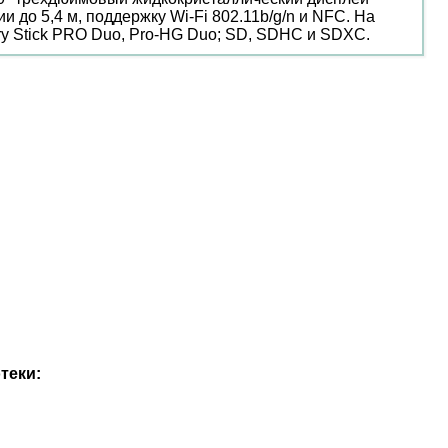
до 5,4 м, поддержку Wi-Fi 802.11b/g/n и NFC. На
ry Stick PRO Duo, Pro-HG Duo; SD, SDHC и SDXC.
теки: