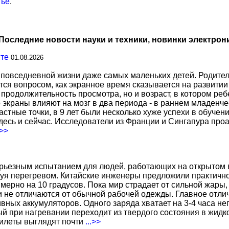
тье
.
Последние новости науки и техники, новинки электрон
сте
01.08.2026
повседневной жизни даже самых маленьких детей. Родител
тся вопросом, как экранное время сказывается на развитии
о продолжительность просмотра, но и возраст, в котором р
о экраны влияют на мозг в два периода - в раннем младенче
тные точки, в 9 лет были несколько хуже успехи в обучении
есь и сейчас. Исследователи из Франции и Сингапура про
.>>
ерьезным испытанием для людей, работающих на открытом в
уя перегревом. Китайские инженеры предложили практичн
ерно на 10 градусов. Пока мир страдает от сильной жары,
не отличаются от обычной рабочей одежды. Главное отличи
вных аккумуляторов. Одного заряда хватает на 3-4 часа н
 при нагревании переходит из твердого состояния в жидко
жилеты выглядят почти
...>>