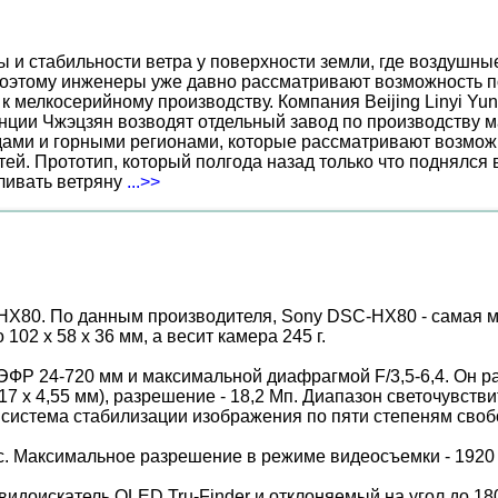
ы и стабильности ветра у поверхности земли, где воздушн
поэтому инженеры уже давно рассматривают возможность по
к мелкосерийному производству. Компания Beijing Linyi Yu
нции Чжэцзян возводят отдельный завод по производству м
ами и горными регионами, которые рассматривают возможн
ей. Прототип, который полгода назад только что поднялся
вливать ветряну
...>>
X80. По данным производителя, Sony DSC-HX80 - самая м
02 x 58 x 36 мм, а весит камера 245 г.
с ЭФР 24-720 мм и максимальной диафрагмой F/3,5-6,4. Он
,17 х 4,55 мм), разрешение - 18,2 Мп. Диапазон светочувств
я система стабилизации изображения по пяти степеням своб
. Максимальное разрешение в режиме видеосъемки - 1920 х 
идоискатель OLED Tru-Finder и отклоняемый на угол до 1