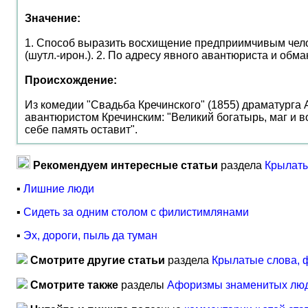
Значение:
1. Способ выразить восхищение предприимчивым челове
(шутл.-ирон.). 2. По адресу явного авантюриста и обм
Происхождение:
Из комедии "Свадьба Кречинского" (1855) драматурга
авантюристом Кречинским: "Великий богатырь, маг и в
себе память оставит".
Рекомендуем интересные статьи
раздела
Крылаты
▪
Лишние люди
▪
Сидеть за одним столом с филистимлянами
▪
Эх, дороги, пыль да туман
Смотрите другие статьи
раздела
Крылатые слова, 
Смотрите также
разделы
Афоризмы знаменитых лю