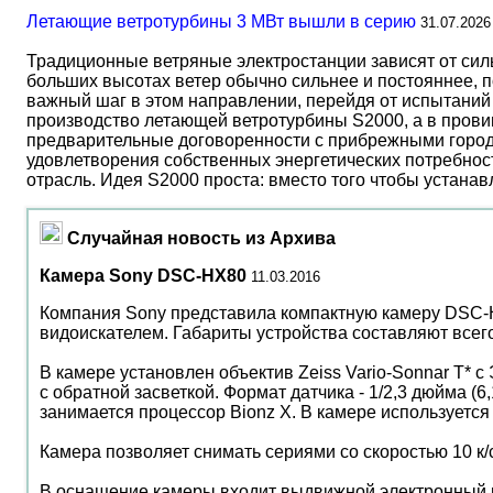
Летающие ветротурбины 3 МВт вышли в серию
31.07.2026
Традиционные ветряные электростанции зависят от сил
больших высотах ветер обычно сильнее и постояннее, 
важный шаг в этом направлении, перейдя от испытаний 
производство летающей ветротурбины S2000, а в прови
предварительные договоренности с прибрежными город
удовлетворения собственных энергетических потребност
отрасль. Идея S2000 проста: вместо того чтобы устана
Случайная новость из Архива
Камера Sony DSC-HX80
11.03.2016
Компания Sony представила компактную камеру DSC-H
видоискателем. Габариты устройства составляют всего 1
В камере установлен объектив Zeiss Vario-Sonnar T* 
с обратной засветкой. Формат датчика - 1/2,3 дюйма (6
занимается процессор Bionz X. В камере используетс
Камера позволяет снимать сериями со скоростью 10 к/с
В оснащение камеры входит выдвижной электронный в