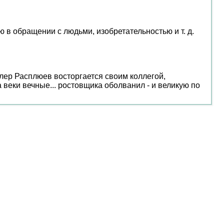
 в обращении с людьми, изобретательностью и т. д.
лер Расплюев восторгается своим коллегой,
 веки вечные... ростовщика оболванил - и великую по