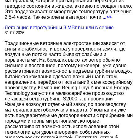
материалом, который при нагревании переходит из
твердого состояния в жидкое, активно поглощая тепло.
Это поддерживает комфортную температуру в течение
2,5-4 часов. Такие жилеты выглядят почти
...>>
Летающие ветротурбины 3 МВт вышли в серию
31.07.2026
Традиционные ветряные электростанции зависят от
силы и стабильности ветра у поверхности земли, где
воздушные потоки часто бывают слабыми и
порывистыми. На больших высотах ветер обычно
сильнее и постояннее, поэтому инженеры уже давно
рассматривают возможность подъема турбин в воздух.
Китайская компания сделала важный шаг в этом
направлении, перейдя от испытаний к мелкосерийному
производству. Компания Beijing Linyi Yunchuan Energy
Technology запустила мелкосерийное производство
летающей ветротурбины S2000, а в провинции
Чжэцзян возводят отдельный завод по производству
материалов для оболочки аппарата. У компании уже
есть предварительные договоренности с прибрежными
городами и горными регионами, которые
рассматривают возможность использования этой
технологии для удовлетворения собственных
энергетических потребностей. Прототип, который