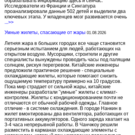
обрабатывать информацию здесь и сейчас.
Исследователи из Франции и Сингапура
проанализировали данные 502 детей и выделили два
ключевых этапа. У младенцев мозг развивается очень
...>>
Умные жилеты, спасающие от жары
01.08.2026
Летняя жара в больших городах все чаще становится
серьезным испытанием для людей, работающих на
открытом воздухе. Мусорщики, строители и другие
специалисты вынуждены проводить часы под палящим
солнцем, рискуя перегревом. Китайские инженеры
предложили практичное решение - специальные
охлаждающие жилеты, которые помогают снизить
ощущаемую температуру примерно на 10 градусов.
Пока мир страдает от сильной жары, китайские
инженеры разработали "умные" жилеты с климат-
контролем. Жилеты с кондиционированием почти не
отличаются от обычной рабочей одежды. Главное
отличие - в системе охлаждения. В городе Нанкин в
жилет вмонтированы два вентилятора, работающих от
портативных аккумуляторов. Одного заряда хватает на
3-4 часа непрерывной работы. В Чанчжоу решили
разместить в карманах охлаждающие элементы с