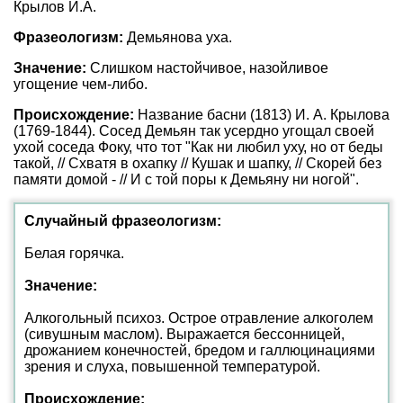
Крылов И.А.
Фразеологизм:
Демьянова уха.
Значение:
Слишком настойчивое, назойливое
угощение чем-либо.
Происхождение:
Название басни (1813) И. А. Крылова
(1769-1844). Сосед Демьян так усердно угощал своей
ухой соседа Фоку, что тот "Как ни любил уху, но от беды
такой, // Схватя в охапку // Кушак и шапку, // Скорей без
памяти домой - // И с той поры к Демьяну ни ногой".
Случайный фразеологизм:
Белая горячка.
Значение:
Алкогольный психоз. Острое отравление алкоголем
(сивушным маслом). Выражается бессонницей,
дрожанием конечностей, бредом и галлюцинациями
зрения и слуха, повышенной температурой.
Происхождение: