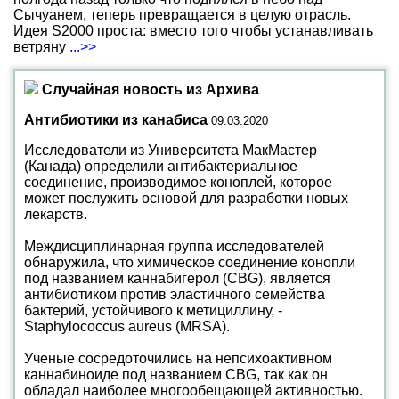
Сычуанем, теперь превращается в целую отрасль.
Идея S2000 проста: вместо того чтобы устанавливать
ветряну
...>>
Случайная новость из Архива
Антибиотики из канабиса
09.03.2020
Исследователи из Университета МакМастер
(Канада) определили антибактериальное
соединение, производимое коноплей, которое
может послужить основой для разработки новых
лекарств.
Междисциплинарная группа исследователей
обнаружила, что химическое соединение конопли
под названием каннабигерол (CBG), является
антибиотиком против эластичного семейства
бактерий, устойчивого к метициллину, -
Staphylococcus aureus (MRSA).
Ученые сосредоточились на непсихоактивном
каннабиноиде под названием CBG, так как он
обладал наиболее многообещающей активностью.