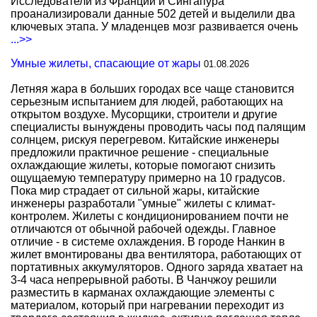
Исследователи из Франции и Сингапура
проанализировали данные 502 детей и выделили два
ключевых этапа. У младенцев мозг развивается очень
...>>
Умные жилеты, спасающие от жары
01.08.2026
Летняя жара в больших городах все чаще становится
серьезным испытанием для людей, работающих на
открытом воздухе. Мусорщики, строители и другие
специалисты вынуждены проводить часы под палящим
солнцем, рискуя перегревом. Китайские инженеры
предложили практичное решение - специальные
охлаждающие жилеты, которые помогают снизить
ощущаемую температуру примерно на 10 градусов.
Пока мир страдает от сильной жары, китайские
инженеры разработали "умные" жилеты с климат-
контролем. Жилеты с кондиционированием почти не
отличаются от обычной рабочей одежды. Главное
отличие - в системе охлаждения. В городе Нанкин в
жилет вмонтированы два вентилятора, работающих от
портативных аккумуляторов. Одного заряда хватает на
3-4 часа непрерывной работы. В Чанчжоу решили
разместить в карманах охлаждающие элементы с
материалом, который при нагревании переходит из