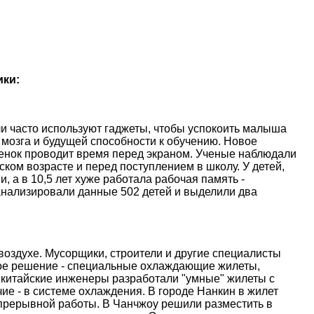
ики:
и часто используют гаджеты, чтобы успокоить малыша
 мозга и будущей способности к обучению. Новое
ебенок проводит время перед экраном. Ученые наблюдали
ском возрасте и перед поступлением в школу. У детей,
, а в 10,5 лет хуже работала рабочая память -
анализировали данные 502 детей и выделили два
оздухе. Мусорщики, строители и другие специалисты
ое решение - специальные охлаждающие жилеты,
 китайские инженеры разработали "умные" жилеты с
е - в системе охлаждения. В городе Нанкин в жилет
епрерывной работы. В Чанчжоу решили разместить в