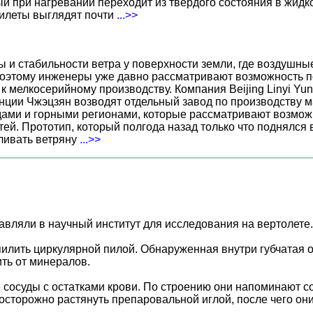
 при нагревании переходит из твердого состояния в жидко
жилеты выглядят почти
...>>
ы и стабильности ветра у поверхности земли, где воздушн
поэтому инженеры уже давно рассматривают возможность по
к мелкосерийному производству. Компания Beijing Linyi Yu
нции Чжэцзян возводят отдельный завод по производству м
ами и горными регионами, которые рассматривают возможн
ей. Прототип, который полгода назад только что поднялся
вливать ветряну
...>>
вляли в научный институт для исследования на вертолете.
спилить циркулярной пилой. Обнаруженная внутри губчатая 
ить от минералов.
ые сосуды с остатками крови. По строению они напоминают с
 осторожно растянуть препаровальной иглой, после чего о