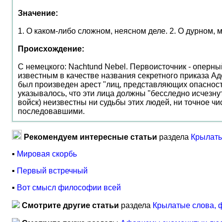
Значение:
1. О каком-либо сложном, неясном деле. 2. О дурном,
Происхождение:
С немецкого: Nachtund Nebel. Первоисточник - оперн
известным в качестве названия секретного приказа Ад
был произведен арест "лиц, представляющих опасность
указывалось, что эти лица должны "бесследно исчезну
войск) неизвестны ни судьбы этих людей, ни точное ч
последовавшими.
Рекомендуем интересные статьи
раздела
Крылаты
▪
Мировая скорбь
▪
Первый встречный
▪
Вот смысл философии всей
Смотрите другие статьи
раздела
Крылатые слова, 