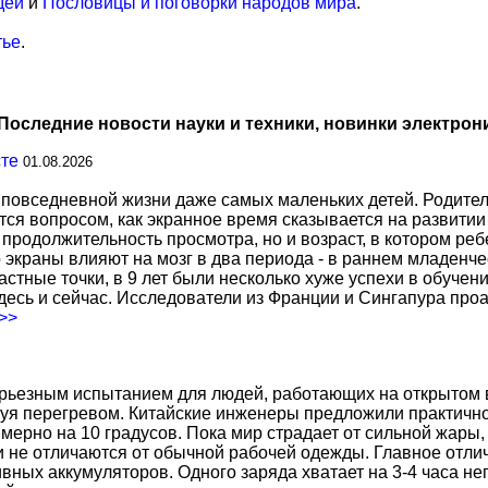
дей
и
Пословицы и поговорки народов мира
.
тье
.
Последние новости науки и техники, новинки электрон
сте
01.08.2026
повседневной жизни даже самых маленьких детей. Родител
тся вопросом, как экранное время сказывается на развитии
о продолжительность просмотра, но и возраст, в котором р
о экраны влияют на мозг в два периода - в раннем младенче
тные точки, в 9 лет были несколько хуже успехи в обучении
есь и сейчас. Исследователи из Франции и Сингапура про
.>>
ерьезным испытанием для людей, работающих на открытом в
уя перегревом. Китайские инженеры предложили практичн
ерно на 10 градусов. Пока мир страдает от сильной жары,
не отличаются от обычной рабочей одежды. Главное отличи
вных аккумуляторов. Одного заряда хватает на 3-4 часа н