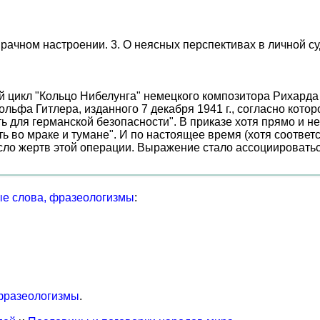
 мрачном настроении. 3. О неясных перспективах в личной с
ый цикл "Кольцо Нибелунга" немецкого композитора Рихард
ольфа Гитлера, изданного 7 декабря 1941 г., согласно кото
 для германской безопасности". В приказе хотя прямо и не
ть во мраке и тумане". И по настоящее время (хотя соотв
исло жертв этой операции. Выражение стало ассоциироватьс
е слова, фразеологизмы
:
фразеологизмы
.