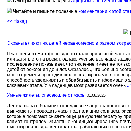
Смотрите также
разделы
Афоризмы знаменитых лю
Читайте и пишите
полезные
комментарии к этой ста
<< Назад
Экраны влияют на детей неравномерно в разном возра
Планшеты и смартфоны давно стали привычной частью 
или занять его на время, однако ученые все чаще задаю
исследование показывает, что значение имеет не тольк
детей от рождения до 8 лет. Оказалось, что больше всег
много времени проводивших перед экранами в эти возрас
способность удерживать и обрабатывать информацию зд
ключевых этапа. У младенцев мозг развивается очень
..
Умные жилеты, спасающие от жары
01.08.2026
Летняя жара в больших городах все чаще становится с
вынуждены проводить часы под палящим солнцем, риск
которые помогают снизить ощущаемую температуру прим
климат-контролем. Жилеты с кондиционированием почти 
вмонтированы два вентилятора, работающих от портати