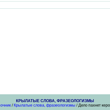
КРЫЛАТЫЕ СЛОВА, ФРАЗЕОЛОГИЗМЫ
очник
/
Крылатые слова, фразеологизмы
/ Дело пахнет кер