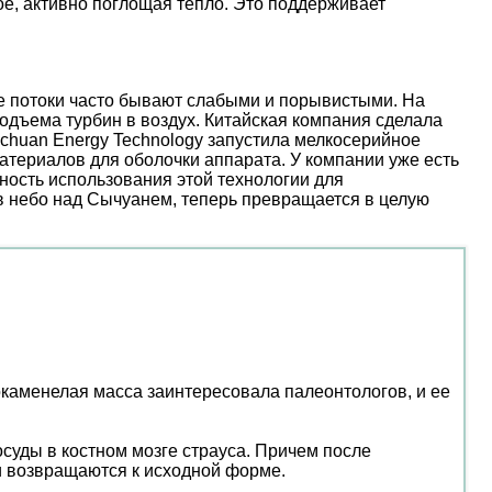
е, активно поглощая тепло. Это поддерживает
ые потоки часто бывают слабыми и порывистыми. На
дъема турбин в воздух. Китайская компания сделала
nchuan Energy Technology запустила мелкосерийное
атериалов для оболочки аппарата. У компании уже есть
ость использования этой технологии для
 в небо над Сычуанем, теперь превращается в целую
окаменелая масса заинтересовала палеонтологов, и ее
осуды в костном мозге страуса. Причем после
ни возвращаются к исходной форме.