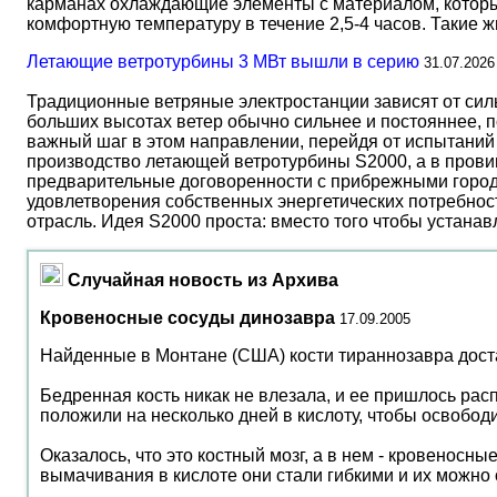
карманах охлаждающие элементы с материалом, который
комфортную температуру в течение 2,5-4 часов. Такие 
Летающие ветротурбины 3 МВт вышли в серию
31.07.2026
Традиционные ветряные электростанции зависят от сил
больших высотах ветер обычно сильнее и постояннее, 
важный шаг в этом направлении, перейдя от испытаний 
производство летающей ветротурбины S2000, а в прови
предварительные договоренности с прибрежными город
удовлетворения собственных энергетических потребност
отрасль. Идея S2000 проста: вместо того чтобы устана
Случайная новость из Архива
Кровеносные сосуды динозавра
17.09.2005
Найденные в Монтане (США) кости тираннозавра доста
Бедренная кость никак не влезала, и ее пришлось ра
положили на несколько дней в кислоту, чтобы освобод
Оказалось, что это костный мозг, а в нем - кровеносн
вымачивания в кислоте они стали гибкими и их можно