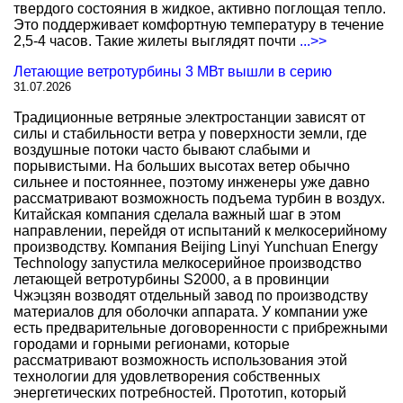
твердого состояния в жидкое, активно поглощая тепло.
Это поддерживает комфортную температуру в течение
2,5-4 часов. Такие жилеты выглядят почти
...>>
Летающие ветротурбины 3 МВт вышли в серию
31.07.2026
Традиционные ветряные электростанции зависят от
силы и стабильности ветра у поверхности земли, где
воздушные потоки часто бывают слабыми и
порывистыми. На больших высотах ветер обычно
сильнее и постояннее, поэтому инженеры уже давно
рассматривают возможность подъема турбин в воздух.
Китайская компания сделала важный шаг в этом
направлении, перейдя от испытаний к мелкосерийному
производству. Компания Beijing Linyi Yunchuan Energy
Technology запустила мелкосерийное производство
летающей ветротурбины S2000, а в провинции
Чжэцзян возводят отдельный завод по производству
материалов для оболочки аппарата. У компании уже
есть предварительные договоренности с прибрежными
городами и горными регионами, которые
рассматривают возможность использования этой
технологии для удовлетворения собственных
энергетических потребностей. Прототип, который