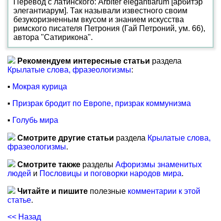
Перевод с латинского: Arbiter elegantiarum [арбитэр
элегантиарум]. Так называли известного своим
безукоризненным вкусом и знанием искусства
римского писателя Петрония (Гай Петроний, ум. 66),
автора "Сатирикона".
Рекомендуем интересные статьи
раздела
Крылатые слова, фразеологизмы
:
▪
Мокрая курица
▪
Призрак бродит по Европе, призрак коммунизма
▪
Голубь мира
Смотрите другие статьи
раздела
Крылатые слова,
фразеологизмы
.
Смотрите также
разделы
Афоризмы знаменитых
людей
и
Пословицы и поговорки народов мира
.
Читайте и пишите
полезные
комментарии к этой
статье
.
<< Назад