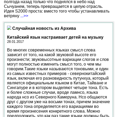
полгода назад только что поднялся в небо над
Сычуанем, теперь превращается в целую отрасль.
Идея S2000 проста: вместо того чтобы устанавливать
ветряну
...>>
Случайная новость из Архива
Китайский язык настраивает детей на музыку
28.01.2017
Во многих современных языках смысл слова
зависит от того, на какой звуковой высоте его
произнести; звуковысотные вариации слогов и слов
могут полностью изменить смысл того, о чем мы
говорим.Такие языки называются тоновыми, и один
из самых известных примеров - севернокитайский
язык, включая его разновидность путунхуа, который
является официальным языком в Китае, Тайване и
Сингапуре и в котором выделяют четыре тона. Есть
и более сложные случаи, вроде ламнсо, языка
народа нсо из Северного Камеруна. Нсо общаются
друг с другом уже на восьми тонах, причем значение
каждого тона определяется его вариациями во
время произнесения конкретного слова. Можно
предположить, что как раз такие языки должны быть