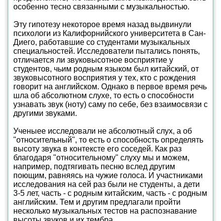
особенно тесно связанными с музыкальностью.
Эту гипотезу некоторое время назад выдвинули
психологи из Калифорнийского университета в Сан-
Диего, работавшие со студентами музыкальных
специальностей. Исследователи пытались понять,
отличается ли звуковысотное восприятие у
студентов, чьим родным языком был китайский, от
звуковысотного восприятия у тех, кто с рождения
говорит на английском. Однако в первое время речь
шла об абсолютном слухе, то есть о способности
узнавать звук (ноту) саму по себе, без взаимосвязи с
другими звуками.
Ученыее исследовали не абсолютный слух, а об
"относительный", то есть о способность определять
высоту звука в контексте его соседей. Как раз
благодаря "относительному" слуху мы и можем,
например, подтягивать песню вслед другим
поющим, равняясь на чужие голоса. И участниками
исследования на сей раз были не студенты, а дети
3-5 лет, часть - с родным китайским, часть - с родным
английским. Тем и другим предлагали пройти
несколько музыкальных тестов на распознавание
высоты звуков и их тембра.