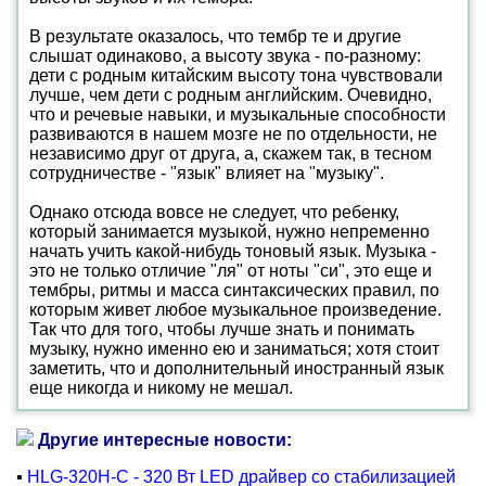
В результате оказалось, что тембр те и другие
слышат одинаково, а высоту звука - по-разному:
дети с родным китайским высоту тона чувствовали
лучше, чем дети с родным английским. Очевидно,
что и речевые навыки, и музыкальные способности
развиваются в нашем мозге не по отдельности, не
независимо друг от друга, а, скажем так, в тесном
сотрудничестве - "язык" влияет на "музыку".
Однако отсюда вовсе не следует, что ребенку,
который занимается музыкой, нужно непременно
начать учить какой-нибудь тоновый язык. Музыка -
это не только отличие "ля" от ноты "си", это еще и
тембры, ритмы и масса синтаксических правил, по
которым живет любое музыкальное произведение.
Так что для того, чтобы лучше знать и понимать
музыку, нужно именно ею и заниматься; хотя стоит
заметить, что и дополнительный иностранный язык
еще никогда и никому не мешал.
Другие интересные новости:
▪
HLG-320H-C - 320 Вт LED драйвер со стабилизацией