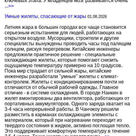
ключевых этапа. У младенцев мозг развивается очень
...>>
Умные жилеты, спасающие от жары
01.08.2026
Летняя жара в больших городах все чаще становится
серьезным испытанием для людей, работающих на
открытом воздухе. Мусорщики, строители и другие
специалисты вынуждены проводить часы под палящим
солнцем, рискуя перегревом. Китайские инженеры
предложили практичное решение - специальные
охлаждающие жилеты, которые помогают снизить
ощущаемую температуру примерно на 10 градусов.
Пока мир страдает от сильной жары, китайские
инженеры разработали "умные" жилеты с климат-
контролем. Жилеты с кондиционированием почти не
отличаются от обычной рабочей одежды. Главное
отличие - в системе охлаждения. В городе Нанкин в
жилет вмонтированы два вентилятора, работающих от
портативных аккумуляторов. Одного заряда хватает на
3-4 часа непрерывной работы. В Чанчжоу решили
разместить в карманах охлаждающие элементы с
материалом, который при нагревании переходит из
твердого состояния в жидкое, активно поглощая тепло.
Это поддерживает комфортную температуру в течение