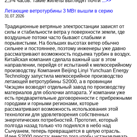
2,5-4 часов. Такие жилеты выглядят почти
...>>
Летающие ветротурбины 3 МВт вышли в серию
31.07.2026
Традиционные ветряные электростанции зависят от
силы и стабильности ветра у поверхности земли, где
воздушные потоки часто бывают слабыми и
порывистыми. На больших высотах ветер обычно
сильнее и постояннее, поэтому инженеры уже давно
рассматривают возможность подъема турбин в воздух.
Китайская компания сделала важный шаг в этом
направлении, перейдя от испытаний к мелкосерийному
производству. Компания Beijing Linyi Yunchuan Energy
Technology запустила мелкосерийное производство
летающей ветротурбины S2000, а в провинции
Чжэцзян возводят отдельный завод по производству
материалов для оболочки аппарата. У компании уже
есть предварительные договоренности с прибрежными
городами и горными регионами, которые
рассматривают возможность использования этой
технологии для удовлетворения собственных
энергетических потребностей. Прототип, который
полгода назад только что поднялся в небо над
Сычуанем, теперь превращается в целую отрасль.
Идея S2000 проста: вместо того чтобы устанавливать