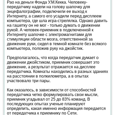
Рао на деньги Фонда У.М.Кекка. Человеку-
передатчику надели на голову шапочку для
энцефалографии, подключили ее выход к
Интернету, а самого его усадили перед дисплеем
компьютера, где шла игра-стрелялка. Однако давить
на гашетку он не мог - только думать о движении
рукой. А человек-приемник в подключенной к
Интернету шапочке с электромагнитами для
стимуляции области мозга, ответственной за
движение руки, сидел в темной комнате без всякого
компьютера, положив руку на джойстик.
Предполагалось, что когда передатчик думает о
движении джойстиком, приемник совершает это
движение, а результат отражается на дисплее
передатчика. Комнаты находились в разных зданиях
на расстоянии в полкилометра, а в опытах
участвовало три пары.
Как оказалось, в зависимости от способностей
передатчика четко формулировать свои мысли,
приемник угадывал от 25 до 83% команд. В
последующих опытах ученые планируют
определить, какая именно информация передается
от передатчика к приемнику по Сети.