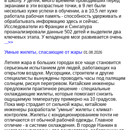
в школу. У детей, много времени проводивших перед
экранами в эти возрастные точки, в 9 лет были
несколько хуже успехи в обучении, а в 10,5 лет хуже
работала рабочая память - способность удерживать и
обрабатывать информацию здесь и сейчас.
Исследователи из Франции и Сингапура
проанализировали данные 502 детей и выделили два
ключевых этапа. У младенцев мозг развивается очень
...>>
Умные жилеты, спасающие от жары
01.08.2026
Летняя жара в больших городах все чаще становится
серьезным испытанием для людей, работающих на
открытом воздухе. Мусорщики, строители и другие
специалисты вынуждены проводить часы под палящим
солнцем, рискуя перегревом. Китайские инженеры
предложили практичное решение - специальные
охлаждающие жилеты, которые помогают снизить
ощущаемую температуру примерно на 10 градусов.
Пока мир страдает от сильной жары, китайские
инженеры разработали "умные" жилеты с климат-
контролем. Жилеты с кондиционированием почти не
отличаются от обычной рабочей одежды. Главное
отличие - в системе охлаждения. В городе Нанкин в