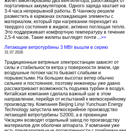
жилет вмонтированы два вентилятора, работающих от
портативных аккумуляторов. Одного заряда хватает на
3-4 часа непрерывной работы. В Чанчжоу решили
разместить в карманах охлаждающие элементы с
материалом, который при нагревании переходит из
твердого состояния в жидкое, активно поглощая тепло.
Это поддерживает комфортную температуру в течение
2,5-4 часов. Такие жилеты выглядят почти
...>>
Летающие ветротурбины 3 МВт вышли в серию
31.07.2026
Традиционные ветряные электростанции зависят от
силы и стабильности ветра у поверхности земли, где
воздушные потоки часто бывают слабыми и
порывистыми. На больших высотах ветер обычно
сильнее и постояннее, поэтому инженеры уже давно
рассматривают возможность подъема турбин в воздух.
Китайская компания сделала важный шаг в этом
направлении, перейдя от испытаний к мелкосерийному
производству. Компания Beijing Linyi Yunchuan Energy
Technology запустила мелкосерийное производство
летающей ветротурбины S2000, а в провинции
Чжэцзян возводят отдельный завод по производству
материалов для оболочки аппарата. У компании уже
есть предварительные договоренности с прибрежными