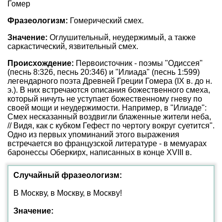
Гомер
Фразеологизм:
Гомерический смех.
Значение:
Оглушительный, неудержимый, а также
саркастический, язвительный смех.
Происхождение:
Первоисточник - поэмы "Одиссея"
(песнь 8:326, песнь 20:346) и "Илиада" (песнь 1:599)
легендарного поэта Древней Греции Гомера (IX в. до н.
э.). В них встречаются описания божественного смеха,
который ничуть не уступает божественному гневу по
своей мощи и неудержимости. Например, в "Илиаде":
Смех несказанный воздвигли блаженные жители неба,
// Видя, как с кубком Гефест по чертогу вокруг суетится".
Одно из первых упоминаний этого выражения
встречается во французской литературе - в мемуарах
баронессы Оберкирх, написанных в конце XVIII в.
Случайный фразеологизм:
В Москву, в Москву, в Москву!
Значение: