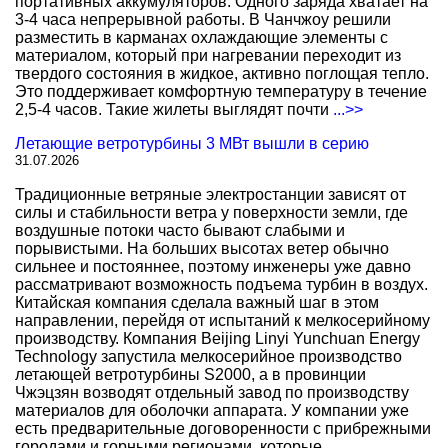
портативных аккумуляторов. Одного заряда хватает на
3-4 часа непрерывной работы. В Чанчжоу решили
разместить в карманах охлаждающие элементы с
материалом, который при нагревании переходит из
твердого состояния в жидкое, активно поглощая тепло.
Это поддерживает комфортную температуру в течение
2,5-4 часов. Такие жилеты выглядят почти
...>>
Летающие ветротурбины 3 МВт вышли в серию
31.07.2026
Традиционные ветряные электростанции зависят от
силы и стабильности ветра у поверхности земли, где
воздушные потоки часто бывают слабыми и
порывистыми. На больших высотах ветер обычно
сильнее и постояннее, поэтому инженеры уже давно
рассматривают возможность подъема турбин в воздух.
Китайская компания сделала важный шаг в этом
направлении, перейдя от испытаний к мелкосерийному
производству. Компания Beijing Linyi Yunchuan Energy
Technology запустила мелкосерийное производство
летающей ветротурбины S2000, а в провинции
Чжэцзян возводят отдельный завод по производству
материалов для оболочки аппарата. У компании уже
есть предварительные договоренности с прибрежными
городами и горными регионами, которые