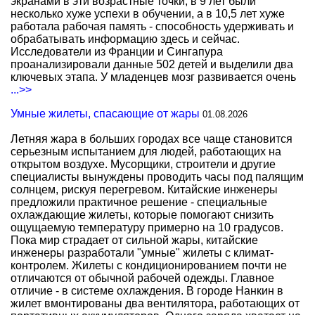
экранами в эти возрастные точки, в 9 лет были
несколько хуже успехи в обучении, а в 10,5 лет хуже
работала рабочая память - способность удерживать и
обрабатывать информацию здесь и сейчас.
Исследователи из Франции и Сингапура
проанализировали данные 502 детей и выделили два
ключевых этапа. У младенцев мозг развивается очень
...>>
Умные жилеты, спасающие от жары
01.08.2026
Летняя жара в больших городах все чаще становится
серьезным испытанием для людей, работающих на
открытом воздухе. Мусорщики, строители и другие
специалисты вынуждены проводить часы под палящим
солнцем, рискуя перегревом. Китайские инженеры
предложили практичное решение - специальные
охлаждающие жилеты, которые помогают снизить
ощущаемую температуру примерно на 10 градусов.
Пока мир страдает от сильной жары, китайские
инженеры разработали "умные" жилеты с климат-
контролем. Жилеты с кондиционированием почти не
отличаются от обычной рабочей одежды. Главное
отличие - в системе охлаждения. В городе Нанкин в
жилет вмонтированы два вентилятора, работающих от