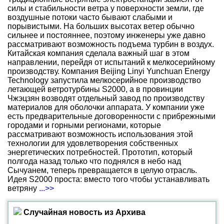
силы и стабильности ветра у поверхности земли, где
воздушные потоки часто бывают слабыми и
порывистыми. На больших высотах ветер обычно
сильнее и постояннее, поэтому инженеры уже давно
рассматривают возможность подъема турбин в воздух.
Китайская компания сделала важный шаг в этом
направлении, перейдя от испытаний к мелкосерийному
производству. Компания Beijing Linyi Yunchuan Energy
Technology запустила мелкосерийное производство
летающей ветротурбины S2000, а в провинции
Чжэцзян возводят отдельный завод по производству
материалов для оболочки аппарата. У компании уже
есть предварительные договоренности с прибрежными
городами и горными регионами, которые
рассматривают возможность использования этой
технологии для удовлетворения собственных
энергетических потребностей. Прототип, который
полгода назад только что поднялся в небо над
Сычуанем, теперь превращается в целую отрасль.
Идея S2000 проста: вместо того чтобы устанавливать
ветряну
...>>
Случайная новость из Архива