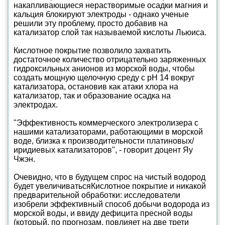
накапливающиеся нерастворимые осадки магния и
кальция блокируют электроды - однако ученые
решили эту проблему, просто добавив на
катализатор слой так называемой кислоты Льюиса.
Кислотное покрытие позволило захватить
достаточное количество отрицательно заряженных
гидроксильных анионов из морской воды, чтобы
создать мощную щелочную среду с pH 14 вокруг
катализатора, остановив как атаки хлора на
катализатор, так и образование осадка на
электродах.
"Эффективность коммерческого электролизера с
нашими катализаторами, работающими в морской
воде, близка к производительности платиновых/
иридиевых катализаторов", - говорит доцент Яу
Чжэн.
Очевидно, что в будущем спрос на чистый водород
будет увеличиватьсяКислотное покрытие и никакой
предварительной обработки: исследователи
изобрели эффективный способ добычи водорода из
морской воды, и ввиду дефицита пресной воды
(который, по прогнозам, повлияет на две трети