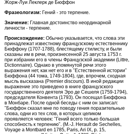
Жорж-Луи Леклерк де Бюффон
Фразеологизм:
Гений - это терпение.
Значение:
Главная достоинство неординарной
личности - терпение.
Происхождение:
Обычно указывается, что слова эти
принадлежат известному французскому естественнику
Бюффону (1707-1788), блестящему стилисту, и были
сказаны им в речи, произнесенной 25 августа 1753 г.
при избрании его в члены Французской академии (Littre,
Dictionnaire). Однако в упомянутой речи этого
выражения нет, как нет его и в "Естественной истории"
Бюффона (44 тома, 1749-1804), где, впрочем, сходная
мысль высказана (Premier discours). В иной редакции
выражение это приведено в книге французского
государственного деятеля Эро де Сешеля (1759-1794),
председателя Конвента (1793). Он посещал Бюффона
в Монбаре. После одной беседы с ним он записал:
"Бюффон сказал мне по поводу гения поразительные
слова, одни из тех слов, в которых целиком
проявляется человек: "Гений всего только большая
способность к терпению". (M.-J. Herault de Sechelles,
Voyage a Montbard en 1785, Paris, Ari IX, p. 15,