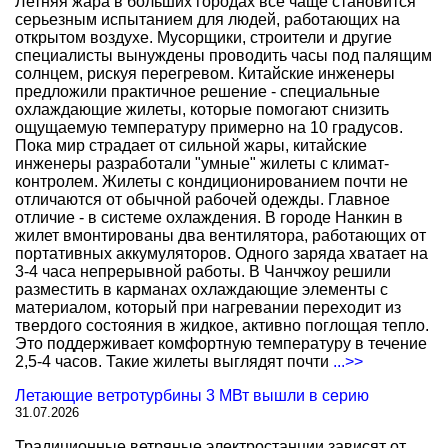
Летняя жара в больших городах все чаще становится
серьезным испытанием для людей, работающих на
открытом воздухе. Мусорщики, строители и другие
специалисты вынуждены проводить часы под палящим
солнцем, рискуя перегревом. Китайские инженеры
предложили практичное решение - специальные
охлаждающие жилеты, которые помогают снизить
ощущаемую температуру примерно на 10 градусов.
Пока мир страдает от сильной жары, китайские
инженеры разработали "умные" жилеты с климат-
контролем. Жилеты с кондиционированием почти не
отличаются от обычной рабочей одежды. Главное
отличие - в системе охлаждения. В городе Нанкин в
жилет вмонтированы два вентилятора, работающих от
портативных аккумуляторов. Одного заряда хватает на
3-4 часа непрерывной работы. В Чанчжоу решили
разместить в карманах охлаждающие элементы с
материалом, который при нагревании переходит из
твердого состояния в жидкое, активно поглощая тепло.
Это поддерживает комфортную температуру в течение
2,5-4 часов. Такие жилеты выглядят почти
...>>
Летающие ветротурбины 3 МВт вышли в серию
31.07.2026
Традиционные ветряные электростанции зависят от