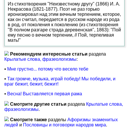
Из стихотворения "Неизвестному другу" (1866) И. А.
Некрасова (1821-1877). Поэт не раз горько
иронизировал над этим вечным терпением, которое,
как он считал, передается в русском народе из рода
в род, от поколения к поколению (из стихотворения
"В полном разгаре страда деревенская", 1863): "Пой
ему песню о вечном терпении, // Пой, терпеливая
мать!"
Рекомендуем интересные статьи
раздела
Крылатые слова, фразеологизмы
:
▪
Мне грустно... потому что весело тебе
▪
Так громче, музыка, играй победу! Мы победили, и
враг бежит, бежит, бежит!
▪
Весна! Выставляется первая рама
Смотрите другие статьи
раздела
Крылатые слова,
фразеологизмы
.
Смотрите также
разделы
Афоризмы знаменитых
людей
и
Пословицы и поговорки народов мира
.