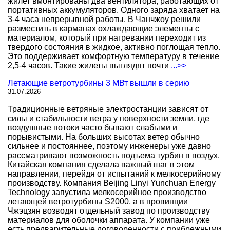
жилет вмонтированы два вентилятора, работающих от
портативных аккумуляторов. Одного заряда хватает на
3-4 часа непрерывной работы. В Чанчжоу решили
разместить в карманах охлаждающие элементы с
материалом, который при нагревании переходит из
твердого состояния в жидкое, активно поглощая тепло.
Это поддерживает комфортную температуру в течение
2,5-4 часов. Такие жилеты выглядят почти
...>>
Летающие ветротурбины 3 МВт вышли в серию
31.07.2026
Традиционные ветряные электростанции зависят от
силы и стабильности ветра у поверхности земли, где
воздушные потоки часто бывают слабыми и
порывистыми. На больших высотах ветер обычно
сильнее и постояннее, поэтому инженеры уже давно
рассматривают возможность подъема турбин в воздух.
Китайская компания сделала важный шаг в этом
направлении, перейдя от испытаний к мелкосерийному
производству. Компания Beijing Linyi Yunchuan Energy
Technology запустила мелкосерийное производство
летающей ветротурбины S2000, а в провинции
Чжэцзян возводят отдельный завод по производству
материалов для оболочки аппарата. У компании уже
есть предварительные договоренности с прибрежными