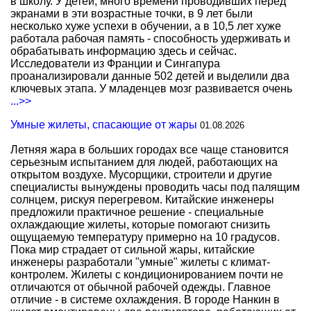
в школу. У детей, много времени проводивших перед
экранами в эти возрастные точки, в 9 лет были
несколько хуже успехи в обучении, а в 10,5 лет хуже
работала рабочая память - способность удерживать и
обрабатывать информацию здесь и сейчас.
Исследователи из Франции и Сингапура
проанализировали данные 502 детей и выделили два
ключевых этапа. У младенцев мозг развивается очень
...>>
Умные жилеты, спасающие от жары
01.08.2026
Летняя жара в больших городах все чаще становится
серьезным испытанием для людей, работающих на
открытом воздухе. Мусорщики, строители и другие
специалисты вынуждены проводить часы под палящим
солнцем, рискуя перегревом. Китайские инженеры
предложили практичное решение - специальные
охлаждающие жилеты, которые помогают снизить
ощущаемую температуру примерно на 10 градусов.
Пока мир страдает от сильной жары, китайские
инженеры разработали "умные" жилеты с климат-
контролем. Жилеты с кондиционированием почти не
отличаются от обычной рабочей одежды. Главное
отличие - в системе охлаждения. В городе Нанкин в