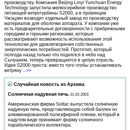
производству. Компания Beijing Linyi Yunchuan Energy
Technology запустила мелкосерийное производство
летающей ветротурбины S2000, а в провинции
Чжэцзян возводят отдельный завод по производству
материалов для оболочки аппарата. У компании уже
есть предварительные договоренности с прибрежными
городами и горными регионами, которые
рассматривают возможность использования этой
технологии для удовлетворения собственных
энергетических потребностей. Прототип, который
полгода назад только что поднялся в небо над
Сычуанем, теперь превращается в целую отрасль.
Идея S2000 проста: вместо того чтобы устанавливать
ветряну
...>>
Случайная новость из Архива
Солнечная надувная печь
31.03.2003
Американская фирма Soltac выпустила солнечную
надувную печь, представляющую собой баллон из
алюминированной полиэфирной пленки, который в
надутом виде принимает форму солнечного
параболического коллектора.