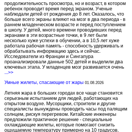
продолжительность просмотра, но и возраст, в котором
ребенок проводит время перед экраном. Ученые
наблюдали детей от рождения до 8 лет. Оказалось, что
больше всего экраны влияют на мозг в два периода - в
раннем младенческом возрасте и перед поступлением
в школу. У детей, много времени проводивших перед
экранами в эти возрастные точки, в 9 лет были
несколько хуже успехи в обучении, а в 10,5 лет хуже
работала рабочая память - способность удерживать и
обрабатывать информацию здесь и сейчас.
Исследователи из Франции и Сингапура
проанализировали данные 502 детей и выделили два
ключевых этапа. У младенцев мозг развивается очень
...>>
Умные жилеты, спасающие от жары
01.08.2026
Летняя жара в больших городах все чаще становится
серьезным испытанием для людей, работающих на
открытом воздухе. Мусорщики, строители и другие
специалисты вынуждены проводить часы под палящим
солнцем, рискуя перегревом. Китайские инженеры
предложили практичное решение - специальные
охлаждающие жилеты, которые помогают снизить
ощущаемую температуру примерно на 10 градусов.