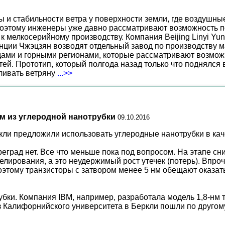
ы и стабильности ветра у поверхности земли, где воздушн
поэтому инженеры уже давно рассматривают возможность по
к мелкосерийному производству. Компания Beijing Linyi Yu
нции Чжэцзян возводят отдельный завод по производству м
ами и горными регионами, которые рассматривают возможн
ей. Прототип, который полгода назад только что поднялся
вливать ветряну
...>>
ом из углеродной нанотрубки
09.10.2016
ли предложили использовать углеродные нанотрубки в каче
преград нет. Все что меньше пока под вопросом. На этапе с
елирования, а это неудержимый рост утечек (потерь). Впро
этому транзисторы с затвором менее 5 нм обещают оказать
бки. Компания IBM, например, разработала модель 1,8-нм т
з Калифорнийского университета в Беркли пошли по другом