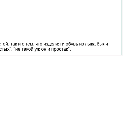
той, так и с тем, что изделия и обувь из лыка были
ых", "не такой уж он и простак".