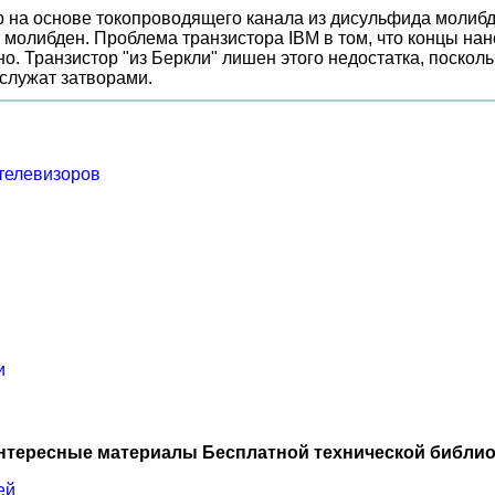
 на основе токопроводящего канала из дисульфида молибд
т молибден. Проблема транзистора IBM в том, что концы н
о. Транзистор "из Беркли" лишен этого недостатка, поскол
 служат затворами.
телевизоров
и
нтересные материалы Бесплатной технической библио
ей