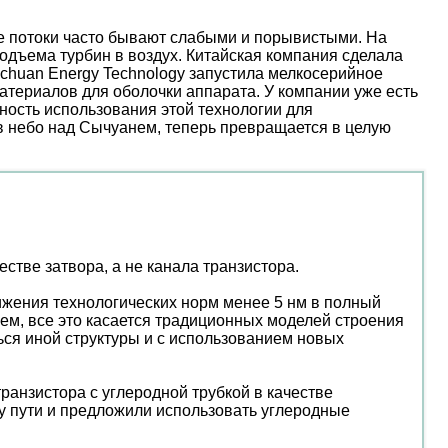
ые потоки часто бывают слабыми и порывистыми. На
дъема турбин в воздух. Китайская компания сделала
nchuan Energy Technology запустила мелкосерийное
атериалов для оболочки аппарата. У компании уже есть
ость использования этой технологии для
 в небо над Сычуанем, теперь превращается в целую
стве затвора, а не канала транзистора.
нижения технологических норм менее 5 нм в полный
чем, все это касается традиционных моделей строения
ся иной структуры и с использованием новых
ранзистора с углеродной трубкой в качестве
у пути и предложили использовать углеродные