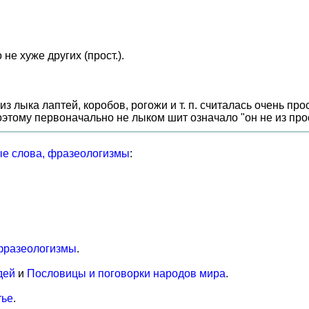
не хуже других (прост.).
 лыка лаптей, коробов, рогожи и т. п. считалась очень прос
тому первоначально не лыком шит означало "он не из прост
е слова, фразеологизмы
:
фразеологизмы
.
дей
и
Пословицы и поговорки народов мира
.
тье
.