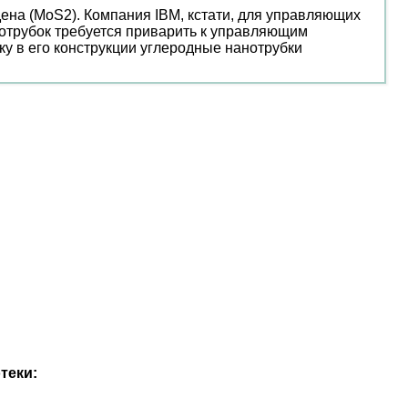
ена (MoS2). Компания IBM, кстати, для управляющих
анотрубок требуется приварить к управляющим
ьку в его конструкции углеродные нанотрубки
теки: