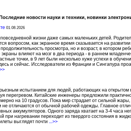
Последние новости науки и техники, новинки электрон
сте
01.08.2026
повседневной жизни даже самых маленьких детей. Родител
тся вопросом, как экранное время сказывается на развитии
о продолжительность просмотра, но и возраст, в котором р
о экраны влияют на мозг в два периода - в раннем младенче
тные точки, в 9 лет были несколько хуже успехи в обучении
есь и сейчас. Исследователи из Франции и Сингапура про
.>>
ерьезным испытанием для людей, работающих на открытом в
уя перегревом. Китайские инженеры предложили практичн
ерно на 10 градусов. Пока мир страдает от сильной жары,
не отличаются от обычной рабочей одежды. Главное отличи
вных аккумуляторов. Одного заряда хватает на 3-4 часа н
 при нагревании переходит из твердого состояния в жидко
жилеты выглядят почти
...>>