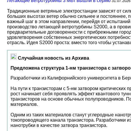
Летающие ветротурбины 3 МВт вышли в серию
31.07.2026
Традиционные ветряные электростанции зависят от сил
больших высотах ветер обычно сильнее и постояннее, 
важный шаг в этом направлении, перейдя от испытаний 
производство летающей ветротурбины S2000, а в прови
предварительные договоренности с прибрежными город
удовлетворения собственных энергетических потребност
отрасль. Идея S2000 проста: вместо того чтобы устана
Случайная новость из Архива
Предложена структура 1-нм транзистора с затвор
Разработчики из Калифорнийского университета в Берк
На пути к транзисторам с 5-нм затвором критических 
рост начинает себя проявлять эффект квантового тунн
транзисторов на основе обычных полупроводников. По
материалов.
Одним из таких материалов станут углеродные нанотру
токопроводящего канала транзистора. Разработчики и
нанотрубки в качестве затвора транзистора.