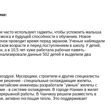
ики:
и часто используют гаджеты, чтобы успокоить малыша
 мозга и будущей способности к обучению. Новое
ебенок проводит время перед экраном. Ученые наблюдали
ском возрасте и перед поступлением в школу. У детей,
, а в 10,5 лет хуже работала рабочая память -
анализировали данные 502 детей и выделили два
оздухе. Мусорщики, строители и другие специалисты
ое решение - специальные охлаждающие жилеты,
 китайские инженеры разработали "умные" жилеты с
е - в системе охлаждения. В городе Нанкин в жилет
епрерывной работы. В Чанчжоу решили разместить в
е, активно поглощая тепло. Это поддерживает