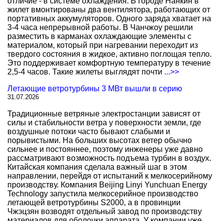
отличие - в системе охлаждения. В городе Нанкин в
жилет вмонтированы два вентилятора, работающих от
портативных аккумуляторов. Одного заряда хватает на
3-4 часа непрерывной работы. В Чанчжоу решили
разместить в карманах охлаждающие элементы с
материалом, который при нагревании переходит из
твердого состояния в жидкое, активно поглощая тепло.
Это поддерживает комфортную температуру в течение
2,5-4 часов. Такие жилеты выглядят почти
...>>
Летающие ветротурбины 3 МВт вышли в серию
31.07.2026
Традиционные ветряные электростанции зависят от
силы и стабильности ветра у поверхности земли, где
воздушные потоки часто бывают слабыми и
порывистыми. На больших высотах ветер обычно
сильнее и постояннее, поэтому инженеры уже давно
рассматривают возможность подъема турбин в воздух.
Китайская компания сделала важный шаг в этом
направлении, перейдя от испытаний к мелкосерийному
производству. Компания Beijing Linyi Yunchuan Energy
Technology запустила мелкосерийное производство
летающей ветротурбины S2000, а в провинции
Чжэцзян возводят отдельный завод по производству
материалов для оболочки аппарата. У компании уже