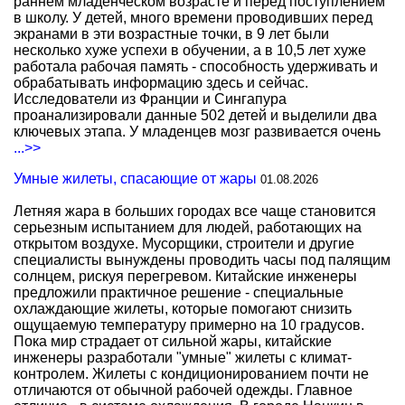
раннем младенческом возрасте и перед поступлением
в школу. У детей, много времени проводивших перед
экранами в эти возрастные точки, в 9 лет были
несколько хуже успехи в обучении, а в 10,5 лет хуже
работала рабочая память - способность удерживать и
обрабатывать информацию здесь и сейчас.
Исследователи из Франции и Сингапура
проанализировали данные 502 детей и выделили два
ключевых этапа. У младенцев мозг развивается очень
...>>
Умные жилеты, спасающие от жары
01.08.2026
Летняя жара в больших городах все чаще становится
серьезным испытанием для людей, работающих на
открытом воздухе. Мусорщики, строители и другие
специалисты вынуждены проводить часы под палящим
солнцем, рискуя перегревом. Китайские инженеры
предложили практичное решение - специальные
охлаждающие жилеты, которые помогают снизить
ощущаемую температуру примерно на 10 градусов.
Пока мир страдает от сильной жары, китайские
инженеры разработали "умные" жилеты с климат-
контролем. Жилеты с кондиционированием почти не
отличаются от обычной рабочей одежды. Главное