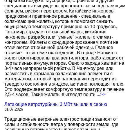
открытом воздухе. Мусорщики, строители и другие
специалисты вынуждены проводить часы под палящим
солнцем, рискуя перегревом. Китайские инженеры
предложили практичное решение - специальные
охлаждающие жилеты, которые помогают снизить
ощущаемую температуру примерно на 10 градусов.
Пока мир страдает от сильной жары, китайские
инженеры разработали "умные" жилеты с климат-
контролем. Жилеты с кондиционированием почти не
отличаются от обычной рабочей одежды. Главное
отличие - в системе охлаждения. В городе Нанкин в
жилет вмонтированы два вентилятора, работающих от
портативных аккумуляторов. Одного заряда хватает на
3-4 часа непрерывной работы. В Чанчжоу решили
разместить в карманах охлаждающие элементы с
материалом, который при нагревании переходит из
твердого состояния в жидкое, активно поглощая тепло.
Это поддерживает комфортную температуру в течение
2,5-4 часов. Такие жилеты выглядят почти
...>>
Летающие ветротурбины 3 МВт вышли в серию
31.07.2026
Традиционные ветряные электростанции зависят от
силы и стабильности ветра у поверхности земли, где
воздушные потоки часто бывают слабыми и