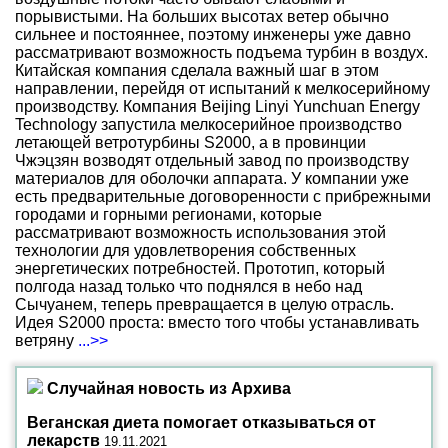
порывистыми. На больших высотах ветер обычно
сильнее и постояннее, поэтому инженеры уже давно
рассматривают возможность подъема турбин в воздух.
Китайская компания сделала важный шаг в этом
направлении, перейдя от испытаний к мелкосерийному
производству. Компания Beijing Linyi Yunchuan Energy
Technology запустила мелкосерийное производство
летающей ветротурбины S2000, а в провинции
Чжэцзян возводят отдельный завод по производству
материалов для оболочки аппарата. У компании уже
есть предварительные договоренности с прибрежными
городами и горными регионами, которые
рассматривают возможность использования этой
технологии для удовлетворения собственных
энергетических потребностей. Прототип, который
полгода назад только что поднялся в небо над
Сычуанем, теперь превращается в целую отрасль.
Идея S2000 проста: вместо того чтобы устанавливать
ветряну
...>>
Случайная новость из Архива
Веганская диета помогает отказываться от
лекарств
19.11.2021