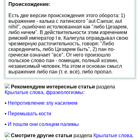
Происхождение:
Есть две версии происхождения этого оборота: 1)
выражение - калька с латинского "aut Caesar, aut
nihil", ошибочно истолкованная как "либо Цезарем,
либо ничем". В действительности этим изречением
римский император I в. Калигула оправдывал свою
чрезмерную расточительность, говоря: "Либо
скаредничить, либо Цезарем быть", 2) пан по-
гречески означает "все". От него произошло
польское слово пан - помещик, полный хозяин,
независимый человек. На этом и основан смысл
выражения либо пан (т. е. все), либо пропал.
Рекомендуем интересные статьи
раздела
Крылатые слова, фразеологизмы
:
▪
Непротивление злу насилием
▪
Перемывать кости
▪
И пошли они солнцем палимы
Смотрите другие статьи
раздела
Крылатые слова,