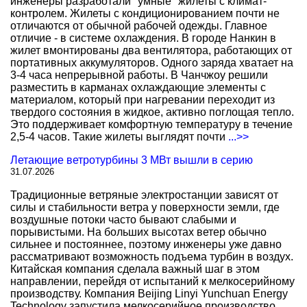
инженеры разработали "умные" жилеты с климат-
контролем. Жилеты с кондиционированием почти не
отличаются от обычной рабочей одежды. Главное
отличие - в системе охлаждения. В городе Нанкин в
жилет вмонтированы два вентилятора, работающих от
портативных аккумуляторов. Одного заряда хватает на
3-4 часа непрерывной работы. В Чанчжоу решили
разместить в карманах охлаждающие элементы с
материалом, который при нагревании переходит из
твердого состояния в жидкое, активно поглощая тепло.
Это поддерживает комфортную температуру в течение
2,5-4 часов. Такие жилеты выглядят почти
...>>
Летающие ветротурбины 3 МВт вышли в серию
31.07.2026
Традиционные ветряные электростанции зависят от
силы и стабильности ветра у поверхности земли, где
воздушные потоки часто бывают слабыми и
порывистыми. На больших высотах ветер обычно
сильнее и постояннее, поэтому инженеры уже давно
рассматривают возможность подъема турбин в воздух.
Китайская компания сделала важный шаг в этом
направлении, перейдя от испытаний к мелкосерийному
производству. Компания Beijing Linyi Yunchuan Energy
Technology запустила мелкосерийное производство