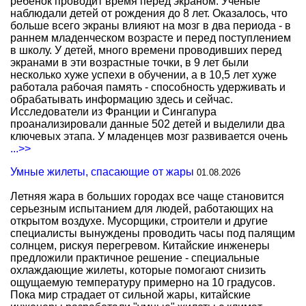
ребенок проводит время перед экраном. Ученые
наблюдали детей от рождения до 8 лет. Оказалось, что
больше всего экраны влияют на мозг в два периода - в
раннем младенческом возрасте и перед поступлением
в школу. У детей, много времени проводивших перед
экранами в эти возрастные точки, в 9 лет были
несколько хуже успехи в обучении, а в 10,5 лет хуже
работала рабочая память - способность удерживать и
обрабатывать информацию здесь и сейчас.
Исследователи из Франции и Сингапура
проанализировали данные 502 детей и выделили два
ключевых этапа. У младенцев мозг развивается очень
...>>
Умные жилеты, спасающие от жары
01.08.2026
Летняя жара в больших городах все чаще становится
серьезным испытанием для людей, работающих на
открытом воздухе. Мусорщики, строители и другие
специалисты вынуждены проводить часы под палящим
солнцем, рискуя перегревом. Китайские инженеры
предложили практичное решение - специальные
охлаждающие жилеты, которые помогают снизить
ощущаемую температуру примерно на 10 градусов.
Пока мир страдает от сильной жары, китайские