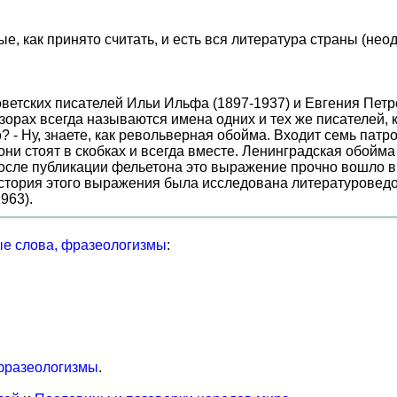
, как принято считать, и есть вся литература страны (неодо
оветских писателей Ильи Ильфа (1897-1937) и Евгения Петр
орах всегда называются имена одних и тех же писателей, ка
о? - Ну, знаете, как револьверная обойма. Входит семь патро
они стоят в скобках и всегда вместе. Ленинградская обойма
осле публикации фельетона это выражение прочно вошло в 
стория этого выражения была исследована литературоведо
963).
е слова, фразеологизмы
:
фразеологизмы
.