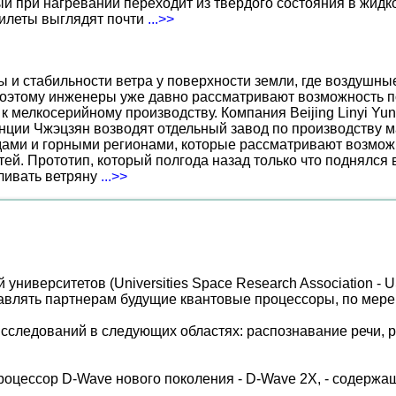
 при нагревании переходит из твердого состояния в жидко
жилеты выглядят почти
...>>
ы и стабильности ветра у поверхности земли, где воздушн
поэтому инженеры уже давно рассматривают возможность по
к мелкосерийному производству. Компания Beijing Linyi Yu
нции Чжэцзян возводят отдельный завод по производству м
ами и горными регионами, которые рассматривают возможн
ей. Прототип, который полгода назад только что поднялся
вливать ветряну
...>>
университетов (Universities Space Research Association 
авлять партнерам будущие квантовые процессоры, по мере
исследований в следующих областях: распознавание речи,
оцессор D-Wave нового поколения - D-Wave 2X, - содержащи