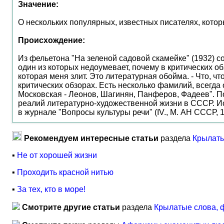
Значение:
О нескольких популярных, известных писателях, которые
Происхождение:
Из фельетона "На зеленой садовой скамейке" (1932) с
один из которых недоумевает, почему в критических обз
которая меня злит. Это литературная обойма. - Что, чт
критических обзорах. Есть несколько фамилий, всегда 
Московская - Леонов, Шагинян, Панферов, Фадеев". П
реалий литературно-художественной жизни в СССР. И
в журнале "Вопросы культуры речи" (IV., М. АН СССР, 1
Рекомендуем интересные статьи
раздела
Крылаты
▪
Не от хорошей жизни
▪
Проходить красной нитью
▪
За тех, кто в море!
Смотрите другие статьи
раздела
Крылатые слова, 