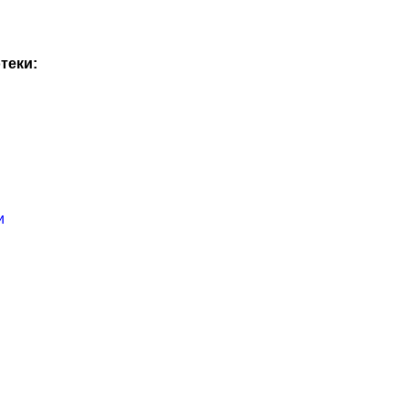
теки:
и