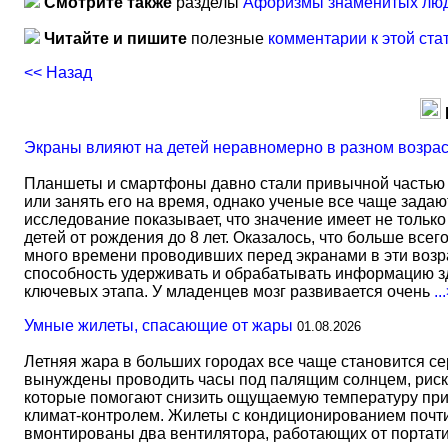
Смотрите также
разделы
Афоризмы знаменитых лю
Читайте и пишите
полезные
комментарии к этой ста
<< Назад
Экраны влияют на детей неравномерно в разном возра
Планшеты и смартфоны давно стали привычной частью 
или занять его на время, однако ученые все чаще задаю
исследование показывает, что значение имеет не тольк
детей от рождения до 8 лет. Оказалось, что больше всег
много времени проводивших перед экранами в эти возрас
способность удерживать и обрабатывать информацию зд
ключевых этапа. У младенцев мозг развивается очень
..
Умные жилеты, спасающие от жары
01.08.2026
Летняя жара в больших городах все чаще становится с
вынуждены проводить часы под палящим солнцем, риск
которые помогают снизить ощущаемую температуру прим
климат-контролем. Жилеты с кондиционированием почти 
вмонтированы два вентилятора, работающих от портати