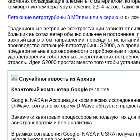
карманах охлаждающие элементы с материалом, который
комфортную температуру в течение 2,5-4 часов. Такие 
Летающие ветротурбины 3 МВт вышли в серию
31.07.2026
Традиционные ветряные электростанции зависят от сил
больших высотах ветер обычно сильнее и постояннее, 
важный шаг в этом направлении, перейдя от испытаний 
производство летающей ветротурбины S2000, а в прови
предварительные договоренности с прибрежными город
удовлетворения собственных энергетических потребност
отрасль. Идея S2000 проста: вместо того чтобы устана
Случайная новость из Архива
Квантовый компьютер Google
05.10.2015
Google, NASA и Ассоциация космических исследований 
D-Wave, согласно которому D-Wave обязуется предост
Заказчики квантовых процессоров используют их для 
авиатранспортом и веб-аналитика.
В рамках соглашения Google, NASA и USRA получат пр
используются для расчетов.