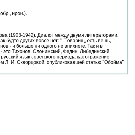
бр., ирон.).
ова (1903-1942). Диалог между двумя литераторами,
к будто других вовсе нет: "- Товарищ, есть вещь,
нов - и больше ни одного не впихнете. Так и в
 - это Тихонов, Слонимский, Федин, Либединский.
русский язык советского периода как отражение
м Л. И. Скворцовой, опубликовавшей статью "Обойма"