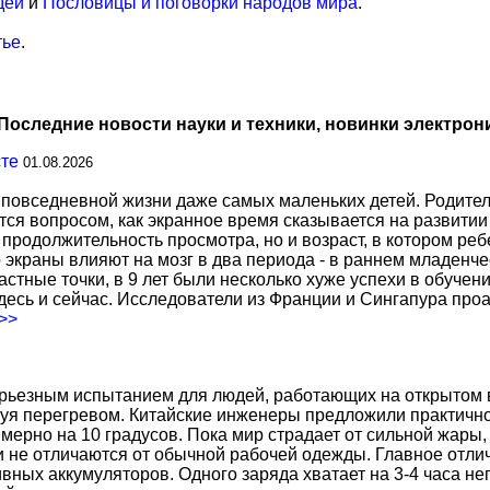
дей
и
Пословицы и поговорки народов мира
.
тье
.
Последние новости науки и техники, новинки электрон
сте
01.08.2026
повседневной жизни даже самых маленьких детей. Родител
тся вопросом, как экранное время сказывается на развитии
о продолжительность просмотра, но и возраст, в котором р
о экраны влияют на мозг в два периода - в раннем младенче
тные точки, в 9 лет были несколько хуже успехи в обучении
есь и сейчас. Исследователи из Франции и Сингапура про
.>>
ерьезным испытанием для людей, работающих на открытом в
уя перегревом. Китайские инженеры предложили практичн
ерно на 10 градусов. Пока мир страдает от сильной жары,
не отличаются от обычной рабочей одежды. Главное отличи
вных аккумуляторов. Одного заряда хватает на 3-4 часа н