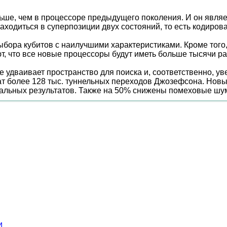
ольше, чем в процессоре предыдущего поколения. И он явл
находиться в суперпозиции двух состояний, то есть кодирова
бора кубитов с наилучшими характеристиками. Кроме того,
т, что все новые процессоры будут иметь больше тысячи р
 удваивает пространство для поиска и, соответственно, у
ат более 128 тыс. туннельных переходов Джозефсона. Нов
альных результатов. Также на 50% снижены помеховые шу
и