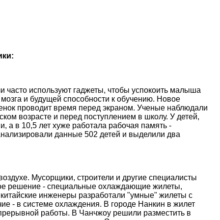
ики:
и часто используют гаджеты, чтобы успокоить малыша
 мозга и будущей способности к обучению. Новое
ебенок проводит время перед экраном. Ученые наблюдали
ском возрасте и перед поступлением в школу. У детей,
, а в 10,5 лет хуже работала рабочая память -
анализировали данные 502 детей и выделили два
оздухе. Мусорщики, строители и другие специалисты
ое решение - специальные охлаждающие жилеты,
 китайские инженеры разработали "умные" жилеты с
е - в системе охлаждения. В городе Нанкин в жилет
епрерывной работы. В Чанчжоу решили разместить в