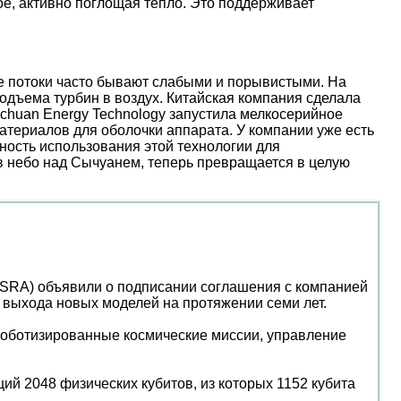
е, активно поглощая тепло. Это поддерживает
ые потоки часто бывают слабыми и порывистыми. На
дъема турбин в воздух. Китайская компания сделала
nchuan Energy Technology запустила мелкосерийное
атериалов для оболочки аппарата. У компании уже есть
ость использования этой технологии для
 в небо над Сычуанем, теперь превращается в целую
- USRA) объявили о подписании соглашения с компанией
 выхода новых моделей на протяжении семи лет.
 роботизированные космические миссии, управление
й 2048 физических кубитов, из которых 1152 кубита