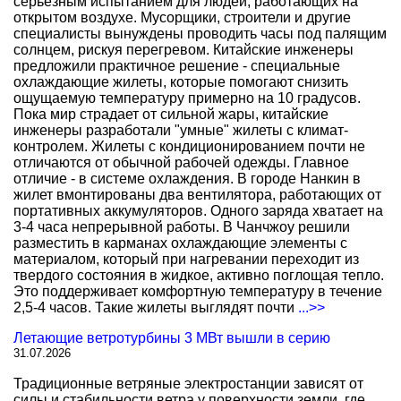
серьезным испытанием для людей, работающих на
открытом воздухе. Мусорщики, строители и другие
специалисты вынуждены проводить часы под палящим
солнцем, рискуя перегревом. Китайские инженеры
предложили практичное решение - специальные
охлаждающие жилеты, которые помогают снизить
ощущаемую температуру примерно на 10 градусов.
Пока мир страдает от сильной жары, китайские
инженеры разработали "умные" жилеты с климат-
контролем. Жилеты с кондиционированием почти не
отличаются от обычной рабочей одежды. Главное
отличие - в системе охлаждения. В городе Нанкин в
жилет вмонтированы два вентилятора, работающих от
портативных аккумуляторов. Одного заряда хватает на
3-4 часа непрерывной работы. В Чанчжоу решили
разместить в карманах охлаждающие элементы с
материалом, который при нагревании переходит из
твердого состояния в жидкое, активно поглощая тепло.
Это поддерживает комфортную температуру в течение
2,5-4 часов. Такие жилеты выглядят почти
...>>
Летающие ветротурбины 3 МВт вышли в серию
31.07.2026
Традиционные ветряные электростанции зависят от
силы и стабильности ветра у поверхности земли, где