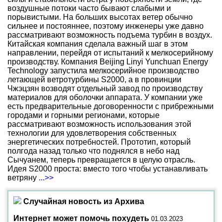
воздушные потоки часто бывают слабыми и
порывистыми. На больших высотах ветер обычно
сильнее и постояннее, поэтому инженеры уже давно
рассматривают возможность подъема турбин в воздух.
Китайская компания сделала важный шаг в этом
направлении, перейдя от испытаний к мелкосерийному
производству. Компания Beijing Linyi Yunchuan Energy
Technology запустила мелкосерийное производство
летающей ветротурбины S2000, а в провинции
Чжэцзян возводят отдельный завод по производству
материалов для оболочки аппарата. У компании уже
есть предварительные договоренности с прибрежными
городами и горными регионами, которые
рассматривают возможность использования этой
технологии для удовлетворения собственных
энергетических потребностей. Прототип, который
полгода назад только что поднялся в небо над
Сычуанем, теперь превращается в целую отрасль.
Идея S2000 проста: вместо того чтобы устанавливать
ветряну
...>>
Случайная новость из Архива
Интернет может помочь похудеть
01.03.2023