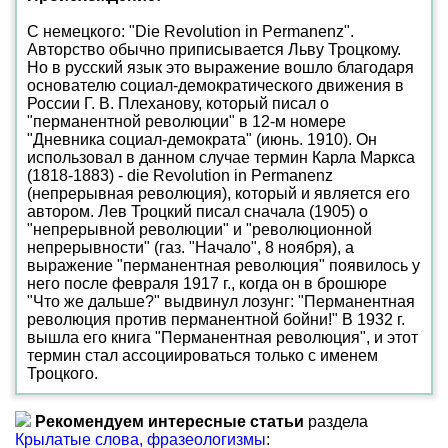
С немецкого: "Die Revolution in Permanenz".
Авторство обычно приписывается Льву Троцкому.
Но в русский язык это выражение вошло благодаря
основателю социал-демократического движения в
России Г. В. Плеханову, который писал о
"перманентной революции" в 12-м номере
"Дневника социал-демократа" (июнь. 1910). Он
использовал в данном случае термин Карла Маркса
(1818-1883) - die Revolution in Permanenz
(непрерывная революция), который и является его
автором. Лев Троцкий писал сначала (1905) о
"непрерывной революции" и "революционной
непрерывности" (газ. "Начало", 8 ноября), а
выражение "перманентная революция" появилось у
него после февраля 1917 г., когда он в брошюре
"Что же дальше?" выдвинул лозунг: "Перманентная
революция против перманентной бойни!" В 1932 г.
вышла его книга "Перманентная революция", и этот
термин стал ассоциироваться только с именем
Троцкого.
Рекомендуем интересные статьи
раздела
Крылатые слова, фразеологизмы
: